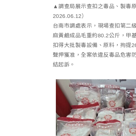
▲調查局展示查扣之毒品、製毒
2026.06.12）
台南市調處表示，現場查扣第二級
麻黃鹼成品毛重約80.2公斤，甲
扣得大批製毒設備、原料，拘提2
聲押獲准，全案依違反毒品危害防
結起訴。