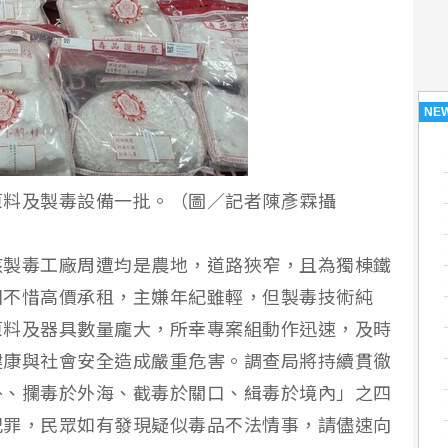
NE
原料及製毒設備一批。（圖／記者陳彥霖攝
該製毒工廠周遭均是農地，道路狹窄，且為獨棟鐵
團不惜高價承租，主嫌年紀雖輕，但製毒技術純
原料及器具數量龐大，所幸專案組動作迅速，及時
健康與社會安全造成嚴重危害。調查局將持續貫徹
外、攔毒於外海、截毒於關口、緝毒於境內」之四
犯罪，民眾如有發現疑似毒品不法情事，請儘速向