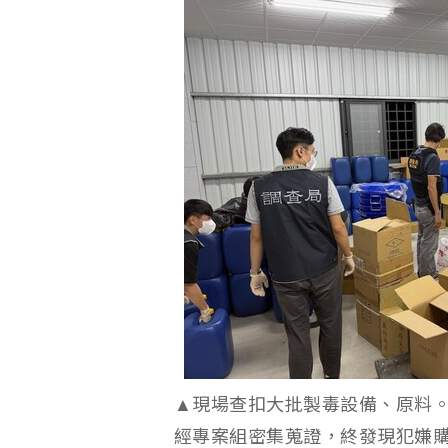
▲現場查扣大批製毒設備、原料
經專案組密集蒐證，終發現犯嫌