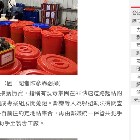
。（圖／記者陳彥霖翻攝）
間接獲情資，指稱有製毒集團在86快速道路起點附
組成專案組展開蒐證。鄭嫌等人為躲避執法機關查
各自前往約定地點集合，再由鄭嫌統一保管共犯手
助手至製毒工廠。