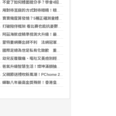
不愛了如何體面提分手？學會4招重新看待分手：道歉、挽留都沒必要
用對待豆腐的方式對待眼睛！眼科醫揭「4件事」絕不可以對眼睛做
寶寶幾度算發燒？5種正確測量體溫的方法：耳溫測量快、額溫快速便利
打破陪伴框架 看比賽也能抗憂鬱？日最新研究指出：觀看運動賽事 老年憂鬱症風險降低3成
阿茲海默症精準檢測大升級！最新血液生物標記檢測，不再只能靠「猜」
蒙特婁網賽出師不利 法網冠軍茲韋列夫輸荷蘭對手
國際足總為世足私有化致歉 重申力挺主席英凡提諾
幼兒反覆腹痛、嘔吐又黃疸別輕忽 當心罹患罕見先天性膽管囊腫
爸氣升級智慧生活！燦坤滿額抽折疊旗艦機、台灣大 3C 豪禮最低 0 元帶回家
父親節送禮吹新風潮！PChome 24h 購物揭男香 TOP5 與居家健身器材買氣翻倍
蟬聯八年最高金獎殊榮！香港皇玥推「五大亮點」中秋禮盒