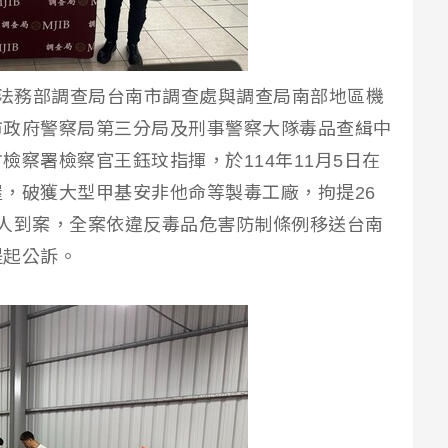
】法務部調查局台南市調查處與調查局南部地區機
市政府警察局第三分局及刑事警察大隊毒品查緝中
檢察署檢察官王鈺玟指揮，於114年11月5日在
，破獲大型甲基安非他命等製毒工廠，拘提26
人到案，全案依違反毒品危害防制條例移送台南
提起公訴。