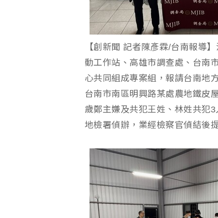
【創新聞 記者陳彥霖/台南報導
動工作站、高雄市調查處、台南
心共同組成專案組，報請台南地方
台南市南區明興路某處農地鐵皮屋
歲鄭主嫌及共犯王姓、林姓共犯3
地檢署偵辦，業經檢察官偵結後