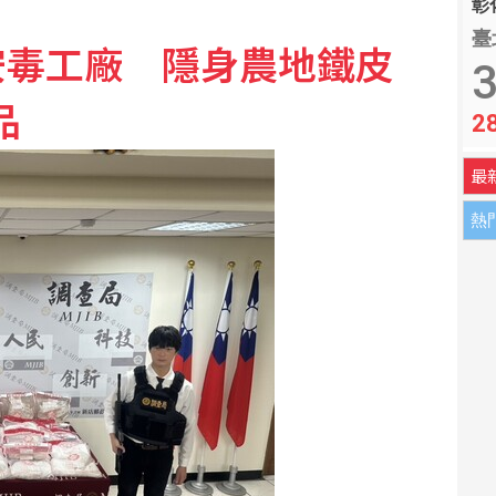
彰化
臺
安毒工廠 隱身農地鐵皮
峽？ 川普：可能很快有結果
3
品
2
 藉大師作品探索台灣文化
最
熱