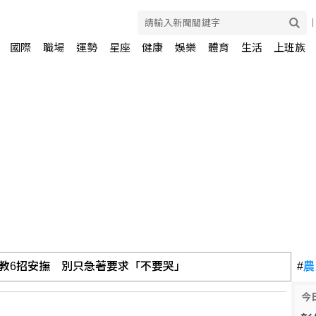
國際
職場
運勢
星座
健康
娛樂
體育
生活
上班族
教6招安撫 別只急著要求「不要哭」
#
農
今
終 坦承部分彈藥供應吃緊