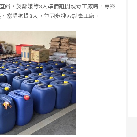
開查緝，於鄭嫌等3人準備離開製毒工廠時，專案
，當場拘提3人，並同步搜索製毒工廠。