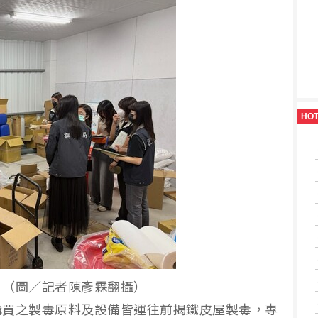
HO
。（圖／記者陳彥霖翻攝）
購買之製毒原料及設備皆運往前揭鐵皮屋製毒，專