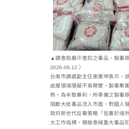
▲調查局展示查扣之毒品、製毒
2026.06.12.）
台南市調處副主任謝憲坤表示，
皮屋環境隱蔽不易察覺，製毒集
熟，為牟取暴利，所準備之製毒
阻斷大批毒品流入市面，對國人
政府新世代反毒策略「拒毒於境
大工作指標，積極查緝重大毒品