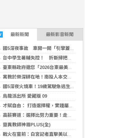
最新
新聞
最新影音新聞
W
國5深夜事故 車開一開「引擎蓋起火」整輛燒、3人逃生
台中學生暑輔失控！ 折斷掃把戳師眼...醫研判恐失明
臺東縣政府邀您「2026台東最美星空」父親節帶爸爸追星去！
寓教於樂深耕在地！南投人本交通計畫奪佳作
國5深夜火燒車！19歲駕駛急逃生 車上3人及時脫困
烏龍派出所 愛藏版 09
才賦自由： 打造選擇權，實踐屬於你的成就樣貌
高薪賽道：選擇比努力重要！走對路徑的職場換軌與談薪心法
靈異教師神眉PLUS(全)
戰火在窗前：白宮記者直擊美以伊三國衝突，透視世界大變局