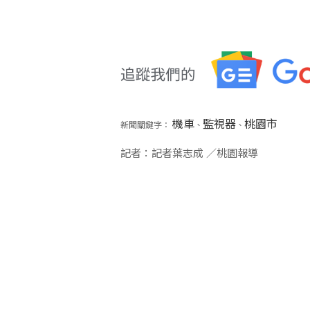
機車
監視器
桃園市
新聞關鍵字：
、
、
記者：記者葉志成 ／桃園報導