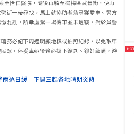
乘至怡仁醫院，隨後再騎至楊梅區武營街，便再
武營街一帶尋找，馬上就協助老翁尋獲愛車。警方
記憶混亂，所幸虛驚一場機車並未遭竊，對於員警
車輛務必記下周邊明顯地標或拍照紀錄，以免取車
HO
醒民眾，停妥車輛後務必拔下鑰匙、鎖好龍頭，避
降雨逐日緩 下週三起各地晴朗炎熱