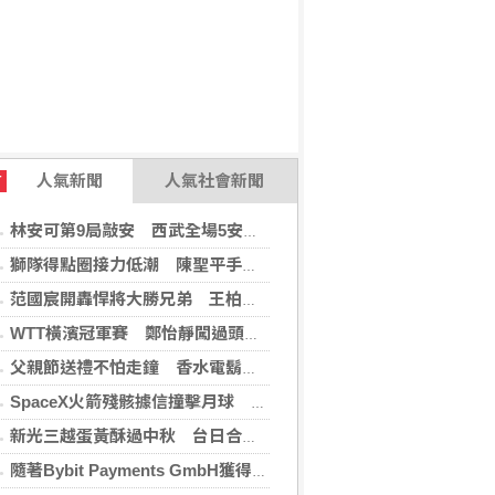
人氣新聞
人氣社會新聞
T
林安可第9局敲安 西武全場5安遭羅德完封
獅隊得點圈接力低潮 陳聖平手感冷到結霜
范國宸開轟悍將大勝兄弟 王柏融再見安雄鷹擒猿
WTT橫濱冠軍賽 鄭怡靜闖過頭關晉女單16強
父親節送禮不怕走鐘 香水電鬍刀千年不敗
SpaceX火箭殘骸據信撞擊月球 無即時畫面暫難確認
新光三越蛋黃酥過中秋 台日合作開發話題新品
隨著Bybit Payments GmbH獲得電子貨幣機構牌照，Bybit.eu進一步拓展其在歐洲的業務布局