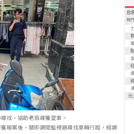
帶尋找，協助老翁尋獲愛車。
接獲報案後，隨即調閱監視器尋找車輛行蹤，經調