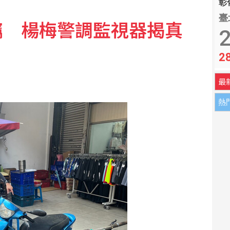
彰化
臺
竊 楊梅警調監視器揭真
2
2
最
熱