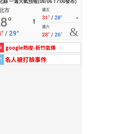
縣 一週天氣預報(08/06 17:00發布)
北市
週五
31°
/
28°
8°
週六
8°
/
29°
28°
/
26°
google熱搜-新竹氣爆
新
名人被打臉事件
門