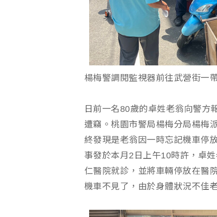
楊梅警調閱監視器前往武營街一
日前一名80歲的卓姓老翁向警方
遭竊。桃園市警局楊梅分局楊梅
終發現是老翁因一時忘記機車停
事發於本月2日上午10時許，卓
仁醫院就診，並將車輛停放在醫
機車不見了，由於身體狀況不佳