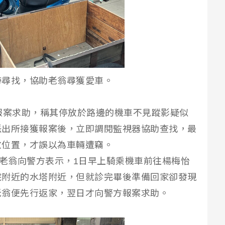
帶尋找，協助老翁尋獲愛車。
報案求助，稱其停放於路邊的機車不見蹤影疑似
派出所接獲報案後，立即調閱監視器協助查找，最
放位置，才誤以為車輛遭竊。
姓老翁向警方表示，1日早上騎乘機車前往楊梅怡
院附近的水塔附近，但就診完畢後準備回家卻發現
老翁便先行返家，翌日才向警方報案求助。