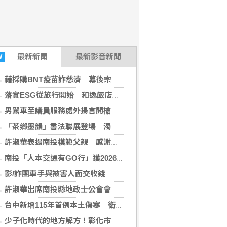
最新
新聞
最新影音新聞
W
藉採購BNT疫苗詐慈濟 幕後宗教團體夫婦接押禁見
落實ESG從旅行開始 和逸飯店台南西門館推食農教育與文化走讀
男駕車至議員服務處外揚言開槍 台中警逮人法辦
「茶鄉墨韻」書法聯展登場 濁水溪社大以筆墨深耕社區藝文
許淑華表揚南投模範父親 感謝無私付出與家庭貢獻
南投「人本交通有GO行」獲2026馬路好行評選肯定
影/詐團車手與被害人面交收錢 違停露餡當場遭逮
許淑華出席南投縣地政士公會會員大會 籲公私協力防堵不動產詐騙
台中新增115年首例本土傷寒 衛生局提醒勤洗手、飲食煮熟
少子化時代的地方解方！彰化市未婚聯誼6年促成10對佳偶