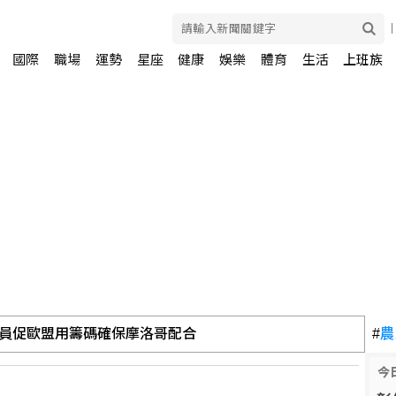
國際
職場
運勢
星座
健康
娛樂
體育
生活
上班族
員促歐盟用籌碼確保摩洛哥配合
#
農
今