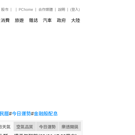
股市
PChome
合作媒體
說明
(登入)
消費
旅遊
雜誌
汽車
政府
大陸
民曆
#
今日運勢
#
金融股配息
日天氣
空氣品質
今日運勢
樂透開獎