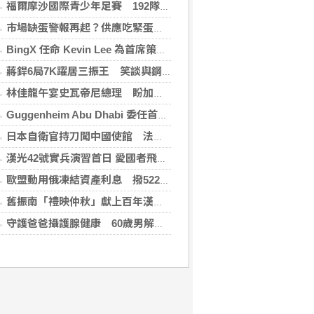
福爾摩沙國際青少年足賽 192隊參賽規模創新高
市場缺蛋警報再起？供應吃緊蛋價蠢蠢欲動
BingX 任命 Kevin Lee 為首席策略長，加速推進多資產、以用戶為核心的發展願景
蔣銲6局7K躍居三振王 笑談與鋼龍良性競爭
林佳龍午宴史瓦帝尼總理 盼加強各領域雙邊合作
Guggenheim Abu Dhabi 委任首任館長
日本自衛官持刀闖中國使館 法庭上稱促中國改變外交
漢光42號實兵演習首日 愛國者飛彈車高雄罕見現蹤
歐盟動用俄凍結資產利息 撥522億元援助烏克蘭
舊振南「禮映仲秋」獻上百年漢餅心意 百日紅豆入餡經典蛋黃酥、噶瑪蘭聯名月餅、獨特人氣款必嚐
守護爸爸攝護腺健康 60歲男解尿異常 靠PHI檢測及早揪出攝護腺癌