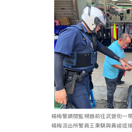
楊梅警調閱監視器前往武營街一
楊梅派出所警員王秉騏與黃矔竤