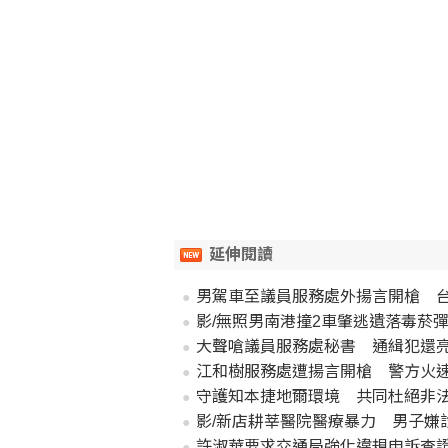
延伸閱讀
男駕車至議員服務處外揚言開槍 
影/無照男南港撞2車肇逃遺落毒菸
大聲嗆議員服務處秘書 通緝犯還
江和樹服務處遭揚言開槍 警方火速
守護知本捷地爾環境 共同杜絕非
影/新店耕莘醫院醫療暴力 男子嫌
許淑華要求交通局強化違規申訴查