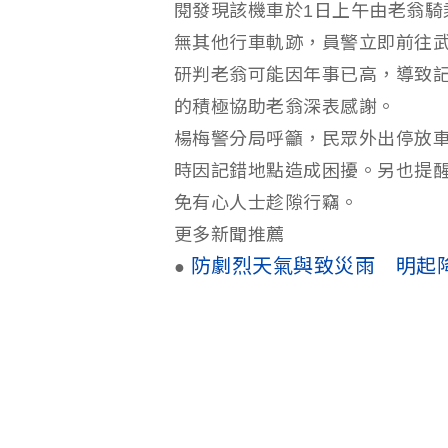
閱發現該機車於1日上午由老翁騎
無其他行車軌跡，員警立即前往
研判老翁可能因年事已高，導致
的積極協助老翁深表感謝。
楊梅警分局呼籲，民眾外出停放
時因記錯地點造成困擾。另也提
免有心人士趁隙行竊。
更多新聞推薦
防劇烈天氣與致災雨 明起
●