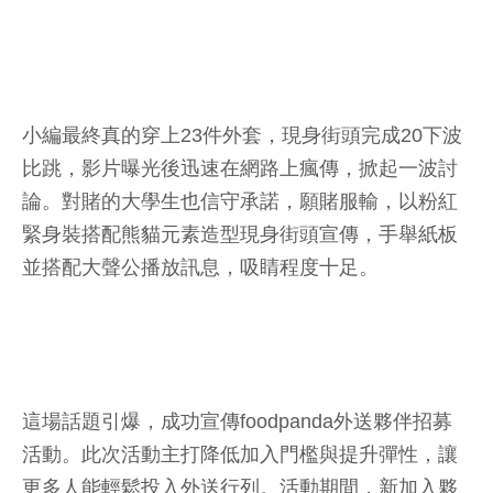
小編最終真的穿上23件外套，現身街頭完成20下波
比跳，影片曝光後迅速在網路上瘋傳，掀起一波討
論。對賭的大學生也信守承諾，願賭服輸，以粉紅
緊身裝搭配熊貓元素造型現身街頭宣傳，手舉紙板
並搭配大聲公播放訊息，吸睛程度十足。
這場話題引爆，成功宣傳foodpanda外送夥伴招募
活動。此次活動主打降低加入門檻與提升彈性，讓
更多人能輕鬆投入外送行列。活動期間，新加入夥