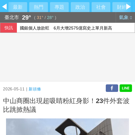
最新
熱門
專題
政治
社會
財經
29°
臺北市
氣象
(
31°
/
28°
)
快訊
國銀個人放款旺 6月大增2575億寫史上單月新高
軟銀首季淨利優於預期 投資英特爾獲豐厚回報
威力彩第115063期 頭獎槓龜
15家銀行、60多行員涉收地政士回扣 金管會祭專案金檢最重
2026-05-11 |
新頭條
中山商圈出現超吸睛粉紅身影！23件外套波
比跳掀熱議