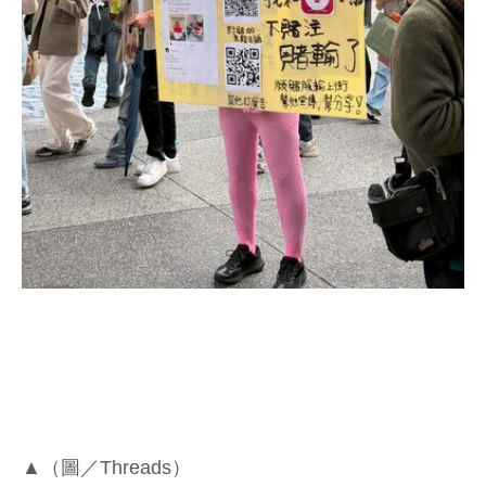
▲（圖／Threads）