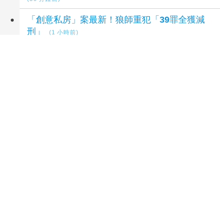
「創意私房」案最新！狼師重犯「39罪全獲減
刑」
(1 小時前)
獨／德朗火鍋招牌雞湯燙傷3歲童 店員違規卻
起訴老闆！結局大逆轉
(1 小時前)
桃園淨零永續頒獎表揚179獎項 企業學校攜手
減碳
(2 小時前)
延伸閱讀
日美聯手干預匯市救日圓 預告將再出手穩定匯
價
1 小時前
美數據疲軟油價跌 聯準會升息預期降溫 歐元走
強科技股承壓
2 小時前
美股道瓊指數創新高 中東樂觀情緒提振，科技