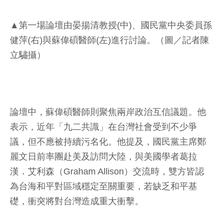
▲第一場論壇由晏揚清教授(中)、國民黨中央委員孫
健萍(右)與蘇偉碩醫師(左)進行討論。（圖／記者陳
立驌攝）
論壇中，蘇偉碩醫師則聚焦兩岸政治互信議題。他
表示，近年「九二共識」在台灣社會受到不少爭
議，但不應被持續污名化。他提及，國民黨主席鄭
麗文日前率團赴美及訪問大陸，與美國學者葛拉
漢．艾利森（Graham Allison）交流時，雙方皆認
為台海和平對區域穩定至關重要，若缺乏和平基
礎，衝突將對台灣造成重大衝擊。