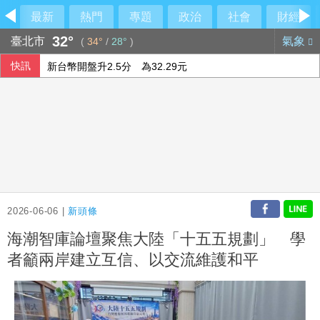
最新
熱門
專題
政治
社會
財經
32°
臺北市
氣象
(
34°
/
28°
)
快訊
新台幣開盤升2.5分 為32.29元
台股早盤跌逾500點 權值股漲跌互見
9艘共艦6架次共機擾台 國軍嚴密監控
東發號慘被出征「塗掉簽名」 沈伯洋贊成
2026-06-06 |
新頭條
海潮智庫論壇聚焦大陸「十五五規劃」 學
者籲兩岸建立互信、以交流維護和平