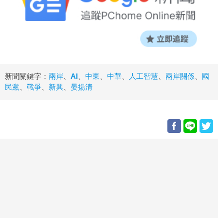
新聞關鍵字：
兩岸
、
AI
、
中東
、
中華
、
人工智慧
、
兩岸關係
、
國
民黨
、
戰爭
、
新興
、
晏揚清