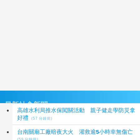
最新社會新聞
高雄水利局推水保闖關活動 親子健走學防災拿
好禮
(57 分鐘前)
台南關廟工廠暗夜大火 灌救逾5小時幸無傷亡
(59 分鐘前)