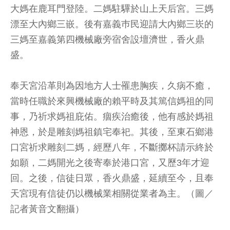
大媽在鹿耳門登陸。二媽駐驆於山上天后宮。三媽
漂至大內鄉三嵌。後有嘉義巿民迎請大內鄉三崁的
三媽至嘉義第四機械廠旁宿舍設壇濟世，香火鼎
盛。
奉天宮沿革則為因地方人士罹患胸疾，久病不癒，
當時任職於來興機械廠的賴平時及其篤信媽祖的同
事，乃祈求媽祖庇佑。痼疾治癒後，他有感於媽祖
神恩，於是雕刻媽祖鎮宅奉祀。其後，至東石鄉港
口宮祈求雕刻二媽，經歷八年，不斷擲杯請示終於
如願，二媽開光之後寄奉於港口宮，又歷3年才迎
回。之後，信徒日眾，香火鼎盛，延續至今，且奉
天宮現有信徒仍以機械業相關從業者為主。（圖／
記者黃音文翻攝）