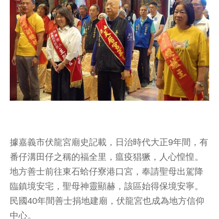
據嘉義市伏龍宮廟史記載，日治時代大正9年間，有
番仔溝田仔之稱的福全里，瘟疫猖獗，人心惶惶。
地方善士前往東石蛤仔寮港口宮，奉請聖母出駕降
臨鎮境安宅，聖母神靈顯赫，該區始得保境安寧。
民國40年間善士捐地建廟，伏龍宮也成為地方信仰
中心。