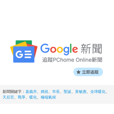
新聞關鍵字：
嘉義市
、
媽祖
、
市長
、
聖誕
、
黃敏惠
、
全球暖化
、
天后宮
、
戰爭
、
暖化
、
極端氣候