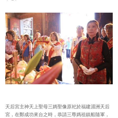
天后宮主神天上聖母三媽聖像原祀於福建湄洲天后
宮，在鄭成功來台之時，恭請三尊媽祖鎮船隨軍，