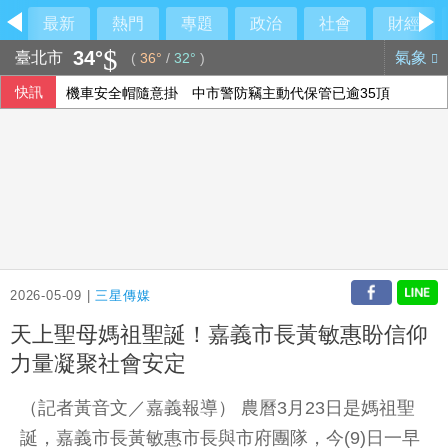
最新
熱門
專題
政治
社會
財經
34°
臺北市
氣象
(
36°
/
32°
)
快訊
機車安全帽隨意掛 中市警防竊主動代保管已逾35頂
唱紅夯劇主題曲 宇宙人感動告白：原來還可以寫歌
寄居蟹社宅案轉銜啟動 住都中心設專區協助房東房客
神鬼都是蔣萬安？名醫狠吐槽：跳針的背稿機
2026-05-09 |
三星傳媒
天上聖母媽祖聖誕！嘉義市長黃敏惠盼信仰
力量凝聚社會安定
（記者黃音文／嘉義報導） 農曆3月23日是媽祖聖
誕，嘉義市長黃敏惠市長與市府團隊，今(9)日一早