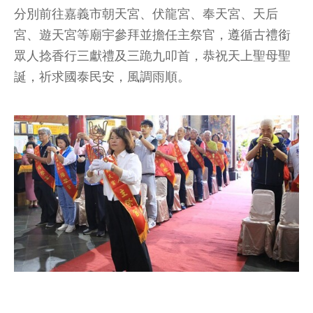
分別前往嘉義市朝天宮、伏龍宮、奉天宮、天后
宮、遊天宮等廟宇參拜並擔任主祭官，遵循古禮銜
眾人捻香行三獻禮及三跪九叩首，恭祝天上聖母聖
誕，祈求國泰民安，風調雨順。