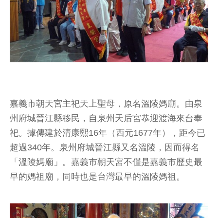
嘉義市朝天宮主祀天上聖母，原名溫陵媽廟。由泉
州府城晉江縣移民，自泉州天后宮恭迎渡海來台奉
祀。據傳建於清康熙16年（西元1677年），距今已
超過340年。泉州府城晉江縣又名溫陵，因而得名
「溫陵媽廟」。嘉義市朝天宮不僅是嘉義市歷史最
早的媽祖廟，同時也是台灣最早的溫陵媽祖。