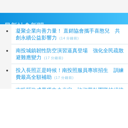
最新社會新聞
凝聚企業向善力量！ 直銷協會攜手喜憨兒 共
創永續公益影響力
(14 分鐘前)
南投城鎮韌性防空演習逼真登場 強化全民疏散
避難應變力
(17 分鐘前)
投入長照正是時候！南投照服員專班招生 訓練
費最高全額補助
(17 分鐘前)
南投縣政成果獲中央肯定 許淑華勉團隊持續推
進重大建設
(21 分鐘前)
中市攜手農試所推食農教育 瑞井國小分享國家
永續發展獎經驗
(30 分鐘前)