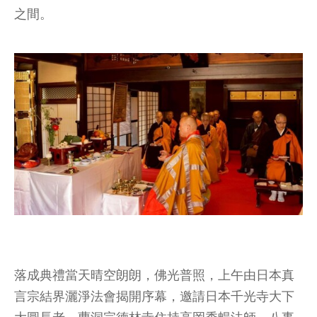
之間。
落成典禮當天晴空朗朗，佛光普照，上午由日本真
言宗結界灑淨法會揭開序幕，邀請日本千光寺大下