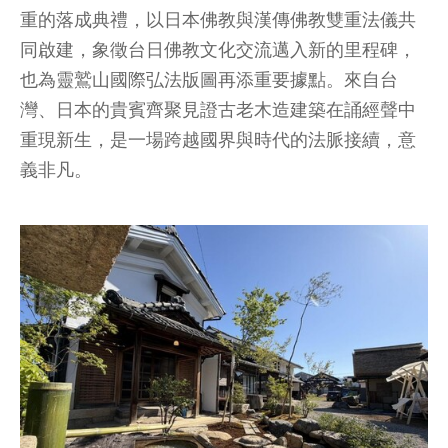
重的落成典禮，以日本佛教與漢傳佛教雙重法儀共
同啟建，象徵台日佛教文化交流邁入新的里程碑，
也為靈鷲山國際弘法版圖再添重要據點。來自台
灣、日本的貴賓齊聚見證古老木造建築在誦經聲中
重現新生，是一場跨越國界與時代的法脈接續，意
義非凡。