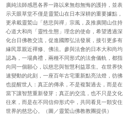
廣純法師感恩各界一路以來無怨無悔的護持，並表
示天眼草堂不僅是靈鷲山在日本深耕的重要據點，
更承載靈鷲山「慈悲與禪」宗風，及推廣開山住持
心道大和尚「靈性生態」理念的使命，希望透過深
化台日佛教交流，促進國際弘法發展，接引更多有
緣民眾親近禪修、佛法。參與法會的日本大和尚均
認為，一場典禮，兩種不同形式的法會儀軌，都指
向同一個願心，以慈悲與智慧利益眾生。在世界快
速變動的此刻，一座百年古宅重新點亮法燈，彷彿
也提醒世人：真正的傳承，不是複製過去，而是在
當下讓智慧重新發芽；真正的交流，也不只是文化
往來，而是在不同信仰形式中，共同看見一顆安住
世界的慈悲心。（圖／靈鷲山佛教教團提供）