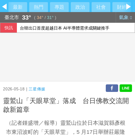
最新
熱門
專題
政治
社會
財經
33°
臺北市
氣象
(
34°
/
31°
)
快訊
台韓出口首度超越日本 AI半導體需求成關鍵推手
40公里就能做公益 富邦全民線上跑至10月底
大馬前首相依斯邁沙比利因病住院 檢方起訴期程延後
石崇良、姜至剛真請辭？莊瑞雄一句震撼回應
2026-05-18 |
三星傳媒
靈鷲山「天眼草堂」落成 台日佛教交流開
啟新篇章
（記者鍾盛增／報導）靈鷲山位於日本滋賀縣彥根
市東沼波町的「天眼草堂」，5 月17日舉辦莊嚴隆