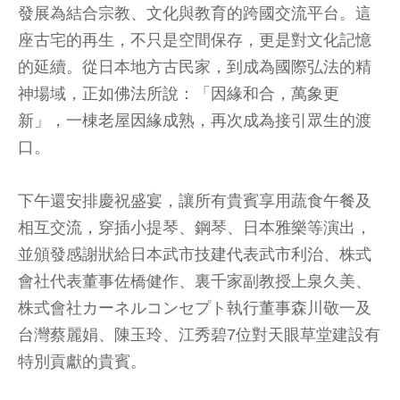
發展為結合宗教、文化與教育的跨國交流平台。這
座古宅的再生，不只是空間保存，更是對文化記憶
的延續。從日本地方古民家，到成為國際弘法的精
神場域，正如佛法所說：「因緣和合，萬象更
新」，一棟老屋因緣成熟，再次成為接引眾生的渡
口。
下午還安排慶祝盛宴，讓所有貴賓享用蔬食午餐及
相互交流，穿插小提琴、鋼琴、日本雅樂等演出，
並頒發感謝狀給日本武市技建代表武市利治、株式
會社代表董事佐橋健作、裏千家副教授上泉久美、
株式會社カーネルコンセプト執行董事森川敬一及
台灣蔡麗娟、陳玉玲、江秀碧7位對天眼草堂建設有
特別貢獻的貴賓。