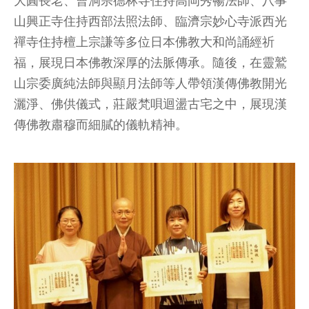
大圓長老、曹洞宗德林寺住持高岡秀暢法師、八事
山興正寺住持西部法照法師、臨濟宗妙心寺派西光
禪寺住持檀上宗謙等多位日本佛教大和尚誦經祈
福，展現日本佛教深厚的法脈傳承。隨後，在靈鷲
山宗委廣純法師與顯月法師等人帶領漢傳佛教開光
灑淨、佛供儀式，莊嚴梵唄迴盪古宅之中，展現漢
傳佛教肅穆而細膩的儀軌精神。