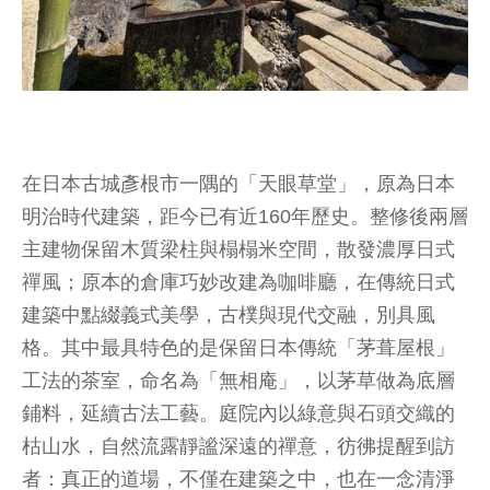
在日本古城彥根市一隅的「天眼草堂」，原為日本
明治時代建築，距今已有近160年歷史。整修後兩層
主建物保留木質梁柱與榻榻米空間，散發濃厚日式
禪風；原本的倉庫巧妙改建為咖啡廳，在傳統日式
建築中點綴義式美學，古樸與現代交融，別具風
格。其中最具特色的是保留日本傳統「茅葺屋根」
工法的茶室，命名為「無相庵」，以茅草做為底層
鋪料，延續古法工藝。庭院內以綠意與石頭交織的
枯山水，自然流露靜謐深遠的禪意，彷彿提醒到訪
者：真正的道場，不僅在建築之中，也在一念清淨