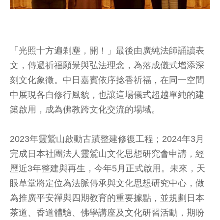
「光照十方遍剎塵，開！」最後由廣純法師誦讀表
文，傳遞祈福願景與弘法理念，為落成儀式增添深
刻文化象徵。中日嘉賓依序捻香祈福，在同一空間
中展現各自修行風貌，也讓這場儀式超越單純的建
築啟用，成為佛教跨文化交流的場域。
2023年靈鷲山啟動古蹟整建修復工程；2024年3月
完成日本社團法人靈鷲山文化思想研究會申請，經
歷近3年整建與再生，今年5月正式啟用。未來，天
眼草堂將定位為法脈傳承與文化思想研究中心，做
為推廣平安禪與四期教育的重要據點，並規劃日本
茶道、香道體驗、佛學講座及文化研習活動，期盼