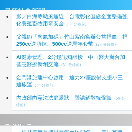
最新社會新聞
影／白海豚颱風逼近 台電彰化區處全面整備強
化養殖畜牧用電安全
(18 分鐘前)
父親節「爸氣加碼」竹山紫南宮辦公益捐血 捐
250cc送項鍊、500cc送馬年套幣
(24 分鐘前)
AI健康管理、2分鐘認知篩檢 中山醫大辦台加
智慧醫療新創交流
(31 分鐘前)
金門港旅運中心啟用 通力27座設備支援小三
通旅運
(36 分鐘前)
內政部向憲法法庭遞狀 聲請解散統促黨
(59 分
鐘前)
延伸閱讀