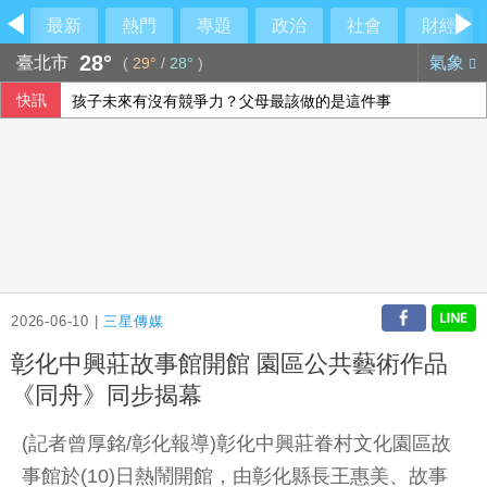
最新
熱門
專題
政治
社會
財經
28°
臺北市
氣象
(
29°
/
28°
)
快訊
孩子未來有沒有競爭力？父母最該做的是這件事
革命衛隊要求美國滿足伊朗條件 否則不開放荷莫茲海峽
駐日內瓦處長疑涉霸凌 外交部組專案小組啟動調查
男汽車旅館拒戴套涉毆傷女網友 警起出改造槍彈送辦
2026-06-10 |
三星傳媒
彰化中興莊故事館開館 園區公共藝術作品
《同舟》同步揭幕
(記者曾厚銘/彰化報導)彰化中興莊眷村文化園區故
事館於(10)日熱鬧開館，由彰化縣長王惠美、故事