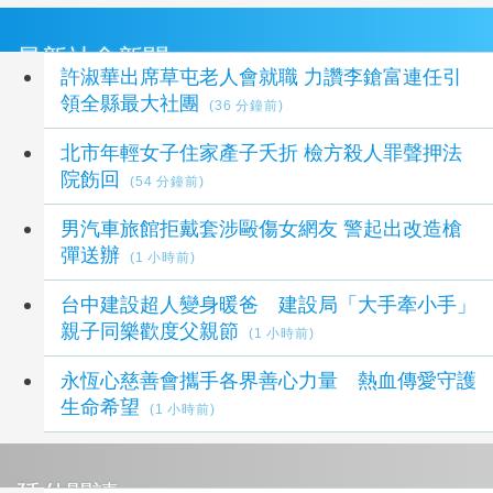
最新社會新聞
許淑華出席草屯老人會就職 力讚李鎗富連任引
領全縣最大社團
(36 分鐘前)
北市年輕女子住家產子夭折 檢方殺人罪聲押法
院飭回
(54 分鐘前)
男汽車旅館拒戴套涉毆傷女網友 警起出改造槍
彈送辦
(1 小時前)
台中建設超人變身暖爸 建設局「大手牽小手」
親子同樂歡度父親節
(1 小時前)
永恆心慈善會攜手各界善心力量 熱血傳愛守護
生命希望
(1 小時前)