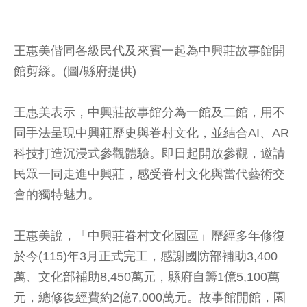
王惠美偕同各級民代及來賓一起為中興莊故事館開
館剪綵。(圖/縣府提供)
王惠美表示，中興莊故事館分為一館及二館，用不
同手法呈現中興莊歷史與眷村文化，並結合AI、AR
科技打造沉浸式參觀體驗。即日起開放參觀，邀請
民眾一同走進中興莊，感受眷村文化與當代藝術交
會的獨特魅力。
王惠美說，「中興莊眷村文化園區」歷經多年修復
於今(115)年3月正式完工，感謝國防部補助3,400
萬、文化部補助8,450萬元，縣府自籌1億5,100萬
元，總修復經費約2億7,000萬元。故事館開館，園