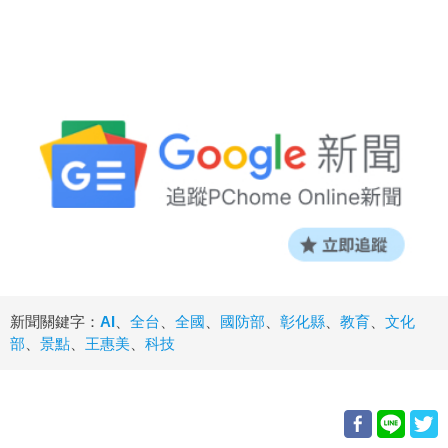
新聞關鍵字：
AI
、
全台
、
全國
、
國防部
、
彰化縣
、
教育
、
文化
部
、
景點
、
王惠美
、
科技