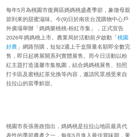
每年5月為桃園市復興區媽媽桃盛產季節，象徵母親
節到來的甜蜜滋味。今(9)日於南崁台茂購物中心戶
外廣場舉辦「媽媽樂桃桃-粉紅市集」，正式宣告
2026年媽媽桃上市。農業局於活動前夕啟動「
桃園
好農
」網路預購，短短2週上千盒限量名額即全數完
售，即日起將展開系列實體展售。而今日活動以粉
紅主題打造溫馨市集氛圍，結合媽媽桃展售、拍照
打卡區及蜜桃紅茶兌換等內容，邀請民眾感受來自
拉拉山的當季鮮甜。
桃園市長張善政指出，媽媽桃是拉拉山地區最具代
表性的季節農產之一，每年5月進入最佳賞味期，果