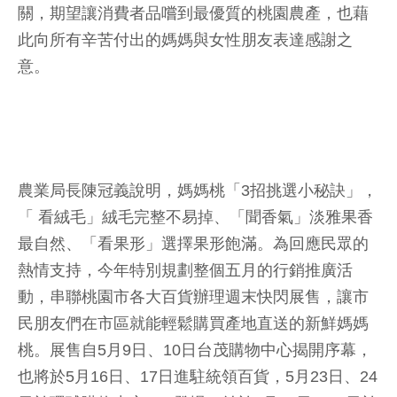
關，期望讓消費者品嚐到最優質的桃園農產，也藉
此向所有辛苦付出的媽媽與女性朋友表達感謝之
意。
農業局長陳冠義說明，媽媽桃「3招挑選小秘訣」，
「 看絨毛」絨毛完整不易掉、「聞香氣」淡雅果香
最自然、「看果形」選擇果形飽滿。為回應民眾的
熱情支持，今年特別規劃整個五月的行銷推廣活
動，串聯桃園市各大百貨辦理週末快閃展售，讓市
民朋友們在市區就能輕鬆購買產地直送的新鮮媽媽
桃。展售自5月9日、10日台茂購物中心揭開序幕，
也將於5月16日、17日進駐統領百貨，5月23日、24