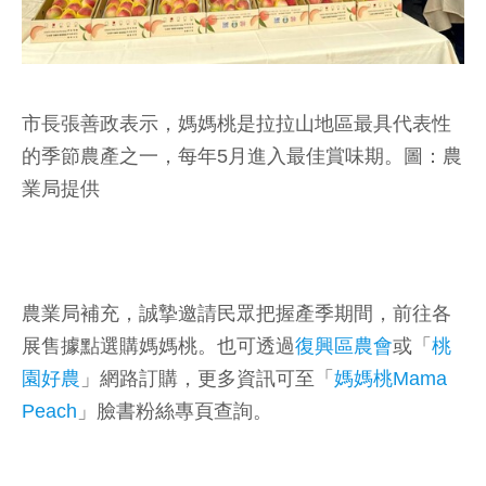
市長張善政表示，媽媽桃是拉拉山地區最具代表性
的季節農產之一，每年5月進入最佳賞味期。圖：農
業局提供
農業局補充，誠摯邀請民眾把握產季期間，前往各
展售據點選購媽媽桃。也可透過
復興區農會
或「
桃
園好農
」網路訂購，更多資訊可至「
媽媽桃Mama
Peach
」臉書粉絲專頁查詢。