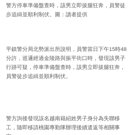
警方停車準備盤查時，該男立即拔腿狂奔，員警徒
步追緝並順利制伏。圖：讀者提供
平鎮警分局北勢派出所說明，員警當日下午15時48
分許，巡邏經過金陵路與振平街口時，發現該男子
行跡可疑，停車準備盤查時，該男立即拔腿狂奔，
員警徒步追緝並順利制伏。
警方詢後發現該名越南籍紹姓男子身分為失聯移
工，隨即移請桃園專勤隊辦理後續遣返等相關事