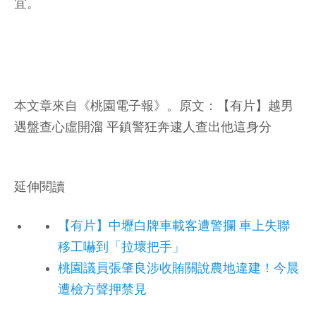
宜。
本文章來自《
桃園電子報
》。原文：
【有片】越男
遇盤查心虛開溜 平鎮警狂奔逮人查出他這身分
延伸閱讀
【有片】中壢白牌車載客遭警攔 車上失聯
移工嚇到「拉壞把手」
桃園議員張肇良涉收賄關說農地違建！今晨
遭檢方聲押禁見