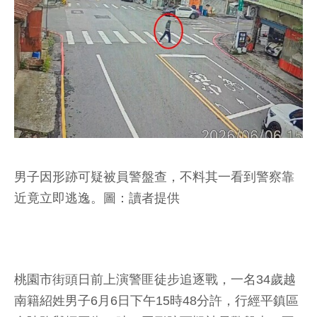
男子因形跡可疑被員警盤查，不料其一看到警察靠
近竟立即逃逸。圖：讀者提供
桃園市街頭日前上演警匪徒步追逐戰，一名34歲越
南籍紹姓男子6月6日下午15時48分許，行經平鎮區