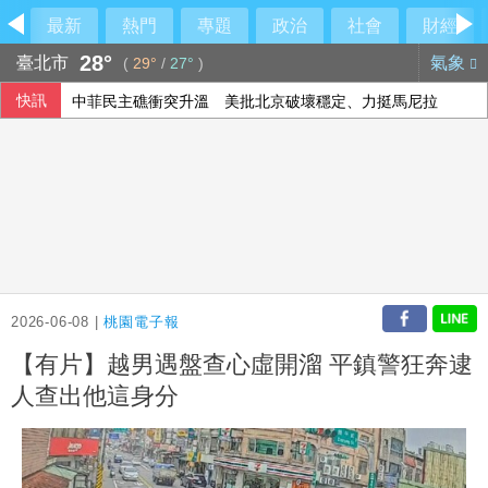
最新
熱門
專題
政治
社會
財經
28°
臺北市
氣象
(
29°
/
27°
)
快訊
中菲民主礁衝突升溫 美批北京破壞穩定、力挺馬尼拉
2026-06-08 |
桃園電子報
【有片】越男遇盤查心虛開溜 平鎮警狂奔逮
人查出他這身分