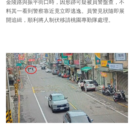
金陵路與振平街口時，因形跡可疑被員警盤查，不
料其一看到警察靠近竟立即逃逸。員警見狀隨即展
開追緝，順利將人制伏移請桃園專勤隊處理。