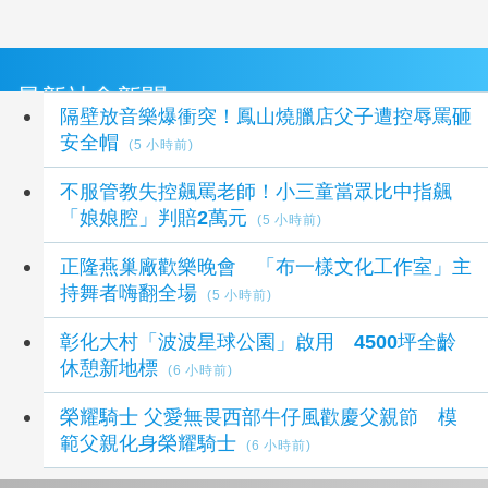
最新社會新聞
隔壁放音樂爆衝突！鳳山燒臘店父子遭控辱罵砸
安全帽
(5 小時前)
不服管教失控飆罵老師！小三童當眾比中指飆
「娘娘腔」判賠2萬元
(5 小時前)
正隆燕巢廠歡樂晚會 「布一樣文化工作室」主
持舞者嗨翻全場
(5 小時前)
彰化大村「波波星球公園」啟用 4500坪全齡
休憩新地標
(6 小時前)
榮耀騎士 父愛無畏西部牛仔風歡慶父親節 模
範父親化身榮耀騎士
(6 小時前)