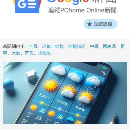
新聞關鍵字：
全國
、
冷氣
、
節能
、
節能補助
、
中暑
、
國稅局
、
夏
季
、
天氣
、
市長
、
張善政