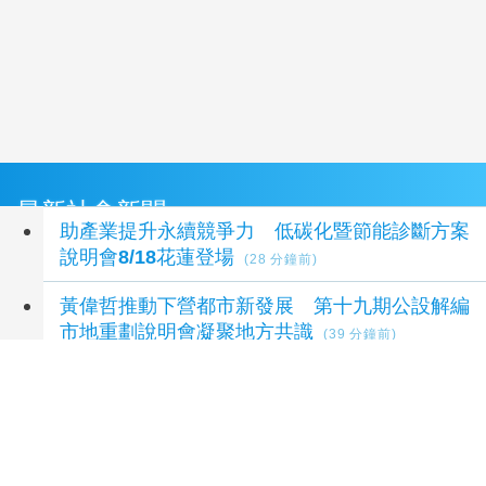
最新社會新聞
助產業提升永續競爭力 低碳化暨節能診斷方案
說明會8/18花蓮登場
(28 分鐘前)
黃偉哲推動下營都市新發展 第十九期公設解編
市地重劃說明會凝聚地方共識
(39 分鐘前)
白海豚逼近 台電嘉義區處嚴陣以待 籲民眾及養
殖業加強用電設備巡檢
(40 分鐘前)
檢調偵辦貪瀆案 高雄議員范織欽到案應訊
(45
分鐘前)