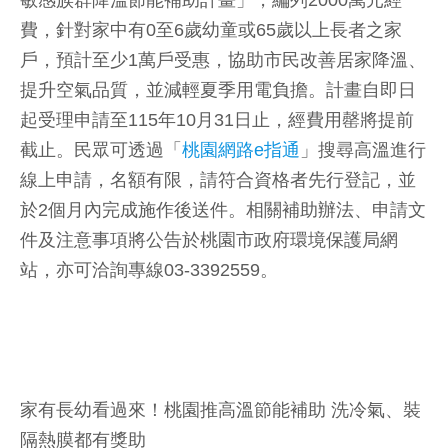
敏感族群降溫節能補助計畫」，編列2000萬元經
費，針對家中有0至6歲幼童或65歲以上長者之家
戶，預計至少1萬戶受惠，協助市民改善居家降溫、
提升空氣品質，並減輕夏季用電負擔。計畫自即日
起受理申請至115年10月31日止，經費用罄將提前
截止。民眾可透過「
桃園網路e指通
」搜尋高溫進行
線上申請，名額有限，請符合資格者先行登記，並
於2個月內完成施作後送件。相關補助辦法、申請文
件及注意事項將公告於桃園市政府環境保護局網
站，亦可洽詢專線03-3392559。
家有長幼看過來！桃園推高溫節能補助 洗冷氣、裝
隔熱膜都有獎助