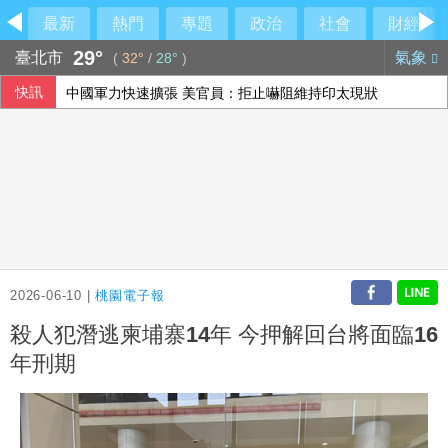
最新
熱門
專題
政治
社會
財經
29°
臺北市
氣象
(
32°
/
28°
)
快訊
中國軍力快速擴張 美官員：拒止嚇阻維持印太現狀
別把睡不好當日常！醫：影響工作、情緒就該接受睡眠評估
郭哲敏聲請撤銷扣押大直豪宅 需繳2.1億擔保金
貨櫃三雄7月營收年增3到5成 看好旺季動能延續
2026-06-10 |
桃園電子報
殺人犯潛逃柬埔寨14年 今押解回台將面臨16
年刑期