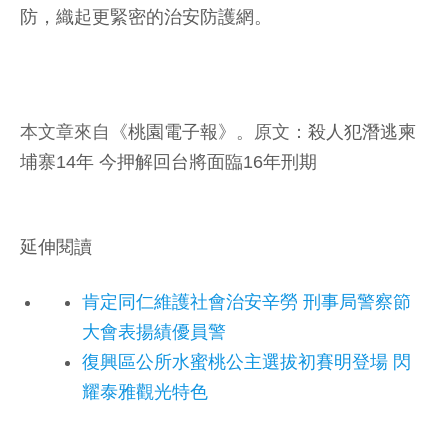
防，織起更緊密的治安防護網。
本文章來自《
桃園電子報
》。原文：
殺人犯潛逃柬
埔寨14年 今押解回台將面臨16年刑期
延伸閱讀
肯定同仁維護社會治安辛勞 刑事局警察節
大會表揚績優員警
復興區公所水蜜桃公主選拔初賽明登場 閃
耀泰雅觀光特色