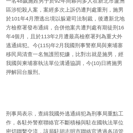
一名48歲施姓男子於92年間夥同多人在新北市蘆洲
區涉犯殺人案，案經多次上訴仍遭判處重刑，施男
於101年4月潛逃出境以躲避司法制裁，後遭新北地
方檢察署發布通緝，合併他案共遭判處有期徒刑16
年4個月，且於113年2月遭最高檢察署列為重大外
逃通緝犯。今(115)年2月我國刑事警察局與柬埔寨
移民局清查一名無護照犯嫌，比對出就是施男，經
我國與柬埔寨執法單位溝通協調，今(10)日將施男
押解回台服刑。
刑事局表示，查緝我國外逃通緝犯為刑事局重點工
作，各駐外警察聯絡官不斷積極與駐在國執法單位
密切聯繫交流，該局駐胡志明市聯絡官透過各項管