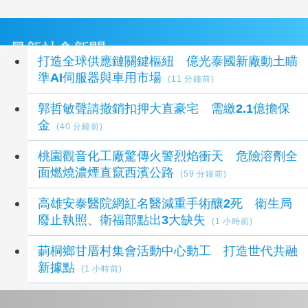
最新社會新聞
打造全球供應鏈關鍵樞紐 億光泰國新廠動土瞄
準AI伺服器與車用市場
(11 分鐘前)
郭哲敏聲請撤銷扣押大直豪宅 需繳2.1億擔保
金
(40 分鐘前)
桃園觀音化工廠驚傳火警烈焰衝天 危險溶劑全
面燃燒濃煙直竄西濱公路
(59 分鐘前)
高雄安泰醫院網紅名醫減重手術釀2死 衛生局
廢止執照、衛福部點出3大缺失
(1 小時前)
莿桐鄉甘厝村集會活動中心動工 打造世代共融
新據點
(1 小時前)