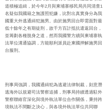
道積極追緝，於今年2月與柬埔寨移民局共同清查1
名疑似我國籍之無護照犯嫌，比對出真實身分為我
國重大外逃通緝犯施男。由於施男回台即需面對最
低十餘年之有期徒刑，故千方百計抵抗遣返回台，
並籌劃各種脫身之道，然而我國警方續與柬埔寨執
法單位溝通協調，方能順利派員赴柬國押解施男回
台服刑。
刑事局強調，我國通緝犯為逃避法律制裁，刻意潛
逃海外以規避司法警察追捕，刑事局持續透過駐外
警察聯絡官深化與境外執法單位合作關係，秉持跨
境執法不間斷之決心，與各境外執法單位共同聯