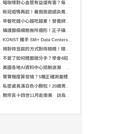
喝咖啡對心血管有益還有害？每日可以喝幾杯咖啡？美心臟協會一次解答
新冠疫情再起！暑假旅遊感染風險增 專家教你這樣做好防護
早餐吃錯小心越吃越累！營養師點名3大NG組合：根本「台式安眠藥」
攝護腺癌細胞無所遁形！正子攝影掃描揪出攝護腺癌，精準定位助早期治療
KONST 攜手 SM+ Data Centers、LG Sinar Mas 簽署SMX01資料中心合作協議 算力版圖正式跨足東南亞
用對待豆腐的方式對待眼睛！眼科醫揭「4件事」絕不可以對眼睛做
不愛了如何體面提分手？學會4招重新看待分手：道歉、挽留都沒必要
美國各地AI資料中心抵制浪潮 川普指控北京煽動
寶寶幾度算發燒？5種正確測量體溫的方法：耳溫測量快、額溫快速便利
私密處長滿白色小顆粒！20歲男崩潰求診 醫曝5大真相別再誤會
教宗良十四世11月赴南美 訪烏拉圭、阿根廷和秘魯