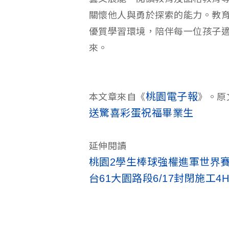
關懷他人與勇於探索的能力。教
優質學習環境，陪伴每一位孩子
來。
桃園電子報
本文章來自《
》。原
送驚喜彩蛋祝福畢業生
延伸閱讀
桃園2學生棒球強權進軍世界
台61大園路段6/17封閉施工4