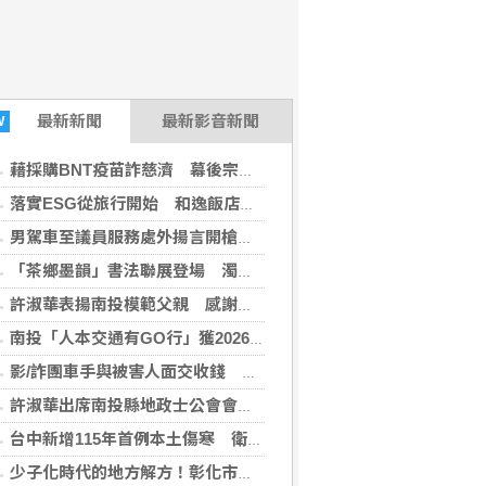
最新
新聞
最新影音新聞
W
藉採購BNT疫苗詐慈濟 幕後宗教團體夫婦接押禁見
落實ESG從旅行開始 和逸飯店台南西門館推食農教育與文化走讀
男駕車至議員服務處外揚言開槍 台中警逮人法辦
「茶鄉墨韻」書法聯展登場 濁水溪社大以筆墨深耕社區藝文
許淑華表揚南投模範父親 感謝無私付出與家庭貢獻
南投「人本交通有GO行」獲2026馬路好行評選肯定
影/詐團車手與被害人面交收錢 違停露餡當場遭逮
許淑華出席南投縣地政士公會會員大會 籲公私協力防堵不動產詐騙
台中新增115年首例本土傷寒 衛生局提醒勤洗手、飲食煮熟
少子化時代的地方解方！彰化市未婚聯誼6年促成10對佳偶