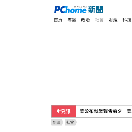
首頁
專題
政治
社會
財經
科技
美公布就業報告前夕 美
快訊
美媒：北京不滿對台軍售
新聞
社會