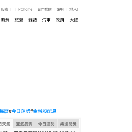
股市
PChome
合作媒體
說明
(登入)
消費
旅遊
雜誌
汽車
政府
大陸
民曆
#
今日運勢
#
金融股配息
日天氣
空氣品質
今日運勢
樂透開獎