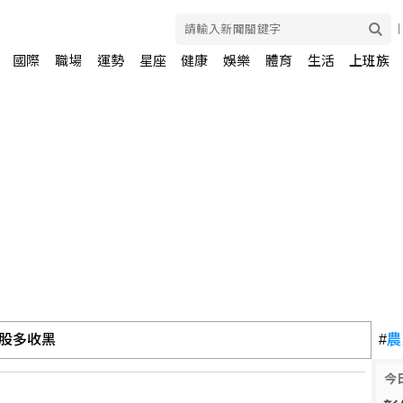
國際
職場
運勢
星座
健康
娛樂
體育
生活
上班族
股多收黑
#
農
 美國防官員訪中受阻
今