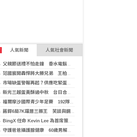
人氣新聞
人氣社會新聞
T
父親節送禮不怕走鐘 香水電鬍刀千年不敗
范國宸開轟悍將大勝兄弟 王柏融再見安雄鷹擒猿
市場缺蛋警報再起？供應吃緊蛋價蠢蠢欲動
新光三越蛋黃酥過中秋 台日合作開發話題新品
福爾摩沙國際青少年足賽 192隊參賽規模創新高
蔣銲6局7K躍居三振王 笑談與鋼龍良性競爭
BingX 任命 Kevin Lee 為首席策略長，加速推進多資產、以用戶為核心的發展願景
守護爸爸攝護腺健康 60歲男解尿異常 靠PHI檢測及早揪出攝護腺癌