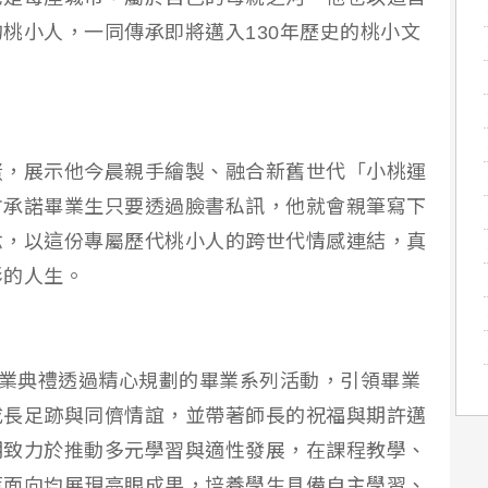
桃小人，一同傳承即將邁入130年歷史的桃小文
蛋，展示他今晨親手繪製、融合新舊世代「小桃運
方承諾畢業生只要透過臉書私訊，他就會親筆寫下
念，以這份專屬歷代桃小人的跨世代情感連結，真
彩的人生。
畢業典禮透過精心規劃的畢業系列活動，引領畢業
成長足跡與同儕情誼，並帶著師長的祝福與期許邁
期致力於推動多元學習與適性發展，在課程教學、
等面向均展現亮眼成果，培養學生具備自主學習、