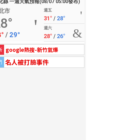
縣 一週天氣預報(08/07 05:00發布)
北市
週五
31°
/
28°
8°
週六
8°
/
29°
28°
/
26°
google熱搜-新竹氣爆
新
名人被打臉事件
門