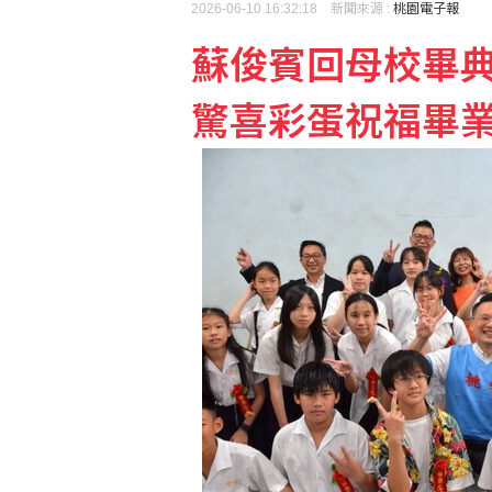
2026-06-10 16:32:18 新聞來源 :
桃園電子報
伊朗擬禁美以船隻過海峽
蘇俊賓回母校畢典
驚喜彩蛋祝福畢