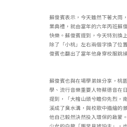
蘇俊賓表示，今天雖然下著大雨
業典禮，就由當年的六年丙班蘇
快樂。蘇俊賓提到，今天特別換
除了「小桃」左右兩個字換了位
俊賓也翻出了當年他身穿校服跳操
蘇俊賓也與在場學弟妹分享，桃
學、流行音樂重要人物蔡德音在
提到，「大檜山頭兮瞻仰先烈，
溪成了臭水溝，與校歌中描繪的
他自己毅然決然投入環保的啟蒙
少女的白龍「賑早見琥珀主」，