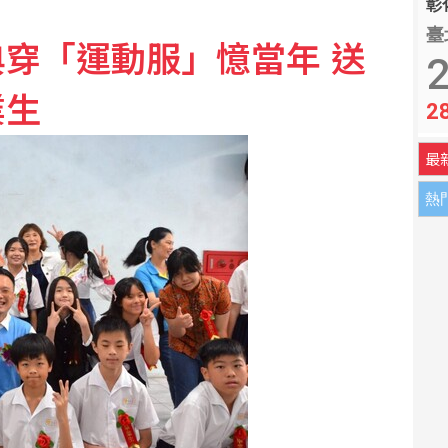
彰化
 國際油價大漲逾3美元
臺
穿「運動服」憶當年 送
2
業生
2
最
熱