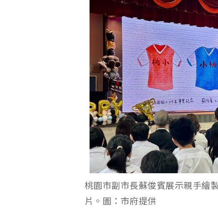
桃園市副市長蘇俊賓展示親手繪
片。圖：市府提供