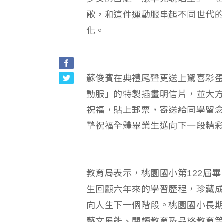
歌，和這件運動服串起不同世代的
化。
蘇俊賓在典禮尾聲更送上驚喜彩
動服」的特製插畫明信片，並大
祝福，貼上郵票，寄送給同學留
摯祝福全體畢業生邁向下一段精
教育局表示，桃園國小第122屆
生回顧六年來的學習歷程，珍藏
向人生下一個階段。桃園國小長
藝文展能、閱讀教育及品格教育