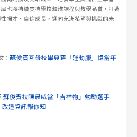
育局也將持續支持學校精進課程與教學品質，打造
適性揚才、自信成長，迎向充滿希望與挑戰的未
蘇俊賓回母校畢典穿「運動服」憶當年
文：
賽 蘇俊賓拉陳晨威當「吉祥物」勉勵選手
H 改道資訊報你知