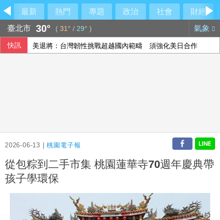
最新
熱門
專題
政治
社會
財經
30°
臺北市
氣象
(
31°
/
29°
)
快訊
美退將：台灣韌性挑戰超越國內範疇 須強化美日合作
大谷致勝安助道奇終結7連敗 山本好投仍無緣奪勝
被控濫權侵隱私 美國民眾拆毀Flock監視系統
厄瓜多總統候選人遇害案 前內政部長等7人遭起訴
2026-06-13 |
桃園電子報
從包粽到二手市集 桃園蓮華寺70週年慶典帶
孩子學環保