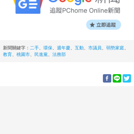
新聞關鍵字：
二手
、
環保
、
週年慶
、
互動
、
市議員
、
弱勢家庭
、
教育
、
桃園市
、
民進黨
、
法務部