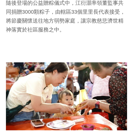
隨後登場的公益贈粽儀式中，江衍灝率領董監事共
同捐贈3000顆粽子，由轄區33個里里長代表接受，
將節慶關懷送往地方弱勢家庭，讓宗教慈悲濟世精
神落實於社區服務之中。