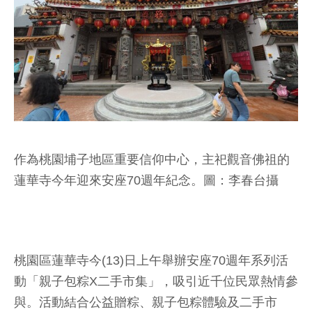
作為桃園埔子地區重要信仰中心，主祀觀音佛祖的
蓮華寺今年迎來安座70週年紀念。圖：李春台攝
桃園區蓮華寺今(13)日上午舉辦安座70週年系列活
動「親子包粽X二手市集」，吸引近千位民眾熱情參
與。活動結合公益贈粽、親子包粽體驗及二手市