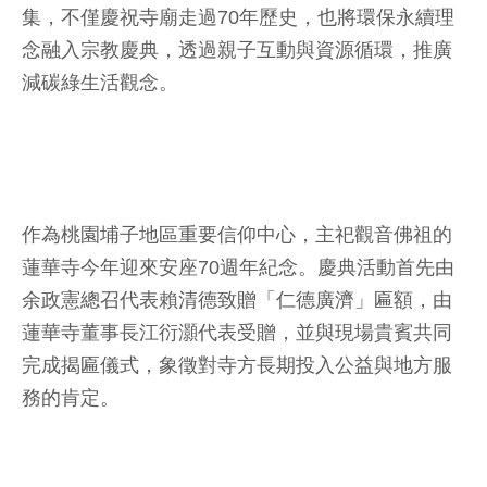
集，不僅慶祝寺廟走過70年歷史，也將環保永續理
念融入宗教慶典，透過親子互動與資源循環，推廣
減碳綠生活觀念。
作為桃園埔子地區重要信仰中心，主祀觀音佛祖的
蓮華寺今年迎來安座70週年紀念。慶典活動首先由
余政憲總召代表賴清德致贈「仁德廣濟」匾額，由
蓮華寺董事長江衍灝代表受贈，並與現場貴賓共同
完成揭匾儀式，象徵對寺方長期投入公益與地方服
務的肯定。