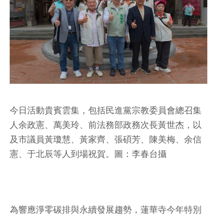
今日活動貴賓雲集，包括民進黨宗教委員會總召集
人余政憲、萬美玲、前法務部政務次長黃世杰，以
及市議員黃瓊慧、黃家齊、張碩芳、陳美梅、余信
憲、于北辰等人到場祝賀。圖：李春台攝
為響應淨零碳排與永續發展趨勢，蓮華寺今年特別