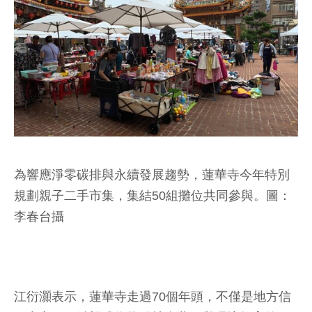
為響應淨零碳排與永續發展趨勢，蓮華寺今年特別
規劃親子二手市集，集結50組攤位共同參與。圖：
李春台攝
江衍灝表示，蓮華寺走過70個年頭，不僅是地方信