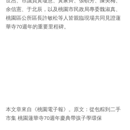
世杰、市議員黃瓊慧、黃家齊、張碩芳、陳美梅、
余信憲、于北辰，以及桃園市民政局專委魏淑真、
桃園區公所區長許敏松等人皆親臨現場共同見證蓮
華寺70週年的重要里程碑。
本文章來自《
桃園電子報
》。原文：
從包粽到二手
市集 桃園蓮華寺70週年慶典帶孩子學環保