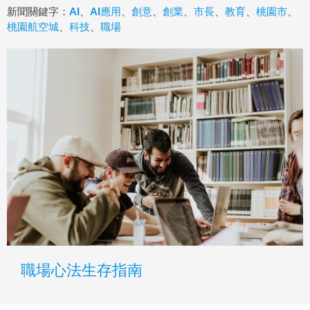
新聞關鍵字：
AI
、
AI應用
、
創意
、
創業
、
市長
、
教育
、
桃園市
、
桃園航空城
、
科技
、
職場
職場心法生存指南