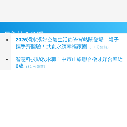
最新社會新聞
2026濁水溪好空氣生活節崙背熱鬧登場！親子
攜手齊體驗！共創永續幸福家園
(11 分鐘前)
智慧科技助攻求職！中市山線聯合徵才媒合率近
6成
(31 分鐘前)
基隆男兩度臉書留言嗆殺警 判應執行徒刑8月
(47 分鐘前)
影/屏東噁男狂問美容店「有做全套嗎」 恐吞
1.2萬罰單或拘留
(1 小時前)
「父」重前行「爸」氣登場 第一三岸巡隊隊長
親赴第一線慰勉海巡同仁
(1 小時前)