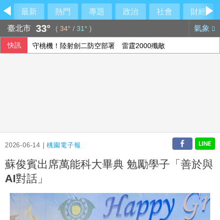
最新
熱門
專題
政治
社會
財經
33°
臺北市
氣象
(
34°
/
31°
)
快訊
守桃機！陸射劍二防空部署 雷霆2000殲敵
桃園盃驚見「AI幽靈隊伍」 廠商負責人涉詐欺50萬交保
專家：香港正遭受「三疫夾擊」 勿輕忽流感
慈濟買BNT遭詐反被追打 柯文哲轟民進黨、陳時中：真的不
2026-06-14 |
桃園電子報
蘇俊賓出席萬能科大畢典 勉勵學子「善於與
AI對話」