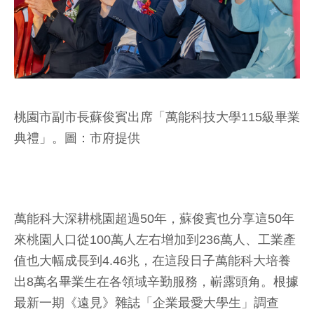
桃園市副市長蘇俊賓出席「萬能科技大學115級畢業
典禮」。圖：市府提供
萬能科大深耕桃園超過50年，蘇俊賓也分享這50年
來桃園人口從100萬人左右增加到236萬人、工業產
值也大幅成長到4.46兆，在這段日子萬能科大培養
出8萬名畢業生在各領域辛勤服務，嶄露頭角。根據
最新一期《遠見》雜誌「企業最愛大學生」調查