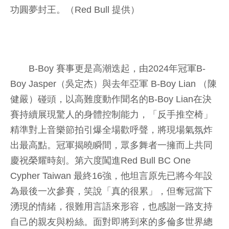
功圓夢封王。（Red Bull 提供）
B-Boy 賽事更是高潮迭起，由2024年冠軍B-
Boy Jasper（吳定杰）與去年亞軍 B-Boy Lian （陳
健嚴）碰頭，以高難度動作聞名的B-Boy Lian在決
賽持續展現驚人的身體控制能力，「反手推空椅」
精準對上音樂節拍引爆全場歡呼聲，將現場氣氛炸
出最高點。冠軍揭曉瞬間，眾多舞者一擁而上共同
慶祝榮耀時刻。第六度闖進Red Bull BC One
Cypher Taiwan 最終16強，他坦言原先已將今年設
為最後一次參賽，笑說「真的很累」，但奪冠當下
湧現的情緒，很難用言語來形容，也感謝一路支持
自己的親友與粉絲。面對即將到來的多倫多世界總