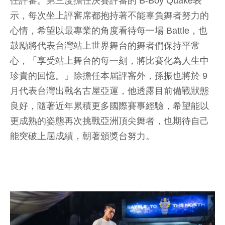
任評審。第三度擔任決賽評審的 B-Boy Quake表
示，每次坐上評審席都抱持著不能辜負舞者努力的
心情，希望以最專業的角度看待每一場 Battle，也
鼓勵將代表台灣站上世界舞台的舞者們保持平常
心，「享受站上舞台的每一刻，將比賽化為人生中
珍貴的回憶。」除擔任本屆評審外，孫振也將於 9
月代表台灣出戰名古屋亞運，他透露目前備戰狀態
良好，隨著近年累積更多國際賽事經驗，希望能以
更成熟的姿態再次挑戰亞洲頂尖舞者，也期待自己
能突破上屆成績，朝著頒獎台努力。