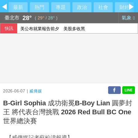
最新
熱門
專題
政治
社會
財經
28°
臺北市
氣象
(
29°
/
28°
)
快訊
美公布就業報告前夕 美股多收黑
伊朗擬禁美以船隻過海峽 國際油價大漲逾3美元
美媒：北京不滿對台軍售 美國防官員訪中受阻
2026-06-07 |
威傳媒
B-Girl Sophia 成功衛冕B-Boy Lian 圓夢封
王 將代表台灣挑戰 2026 Red Bull BC One
世界總決賽
【威傳媒記者蘇松濤報導】