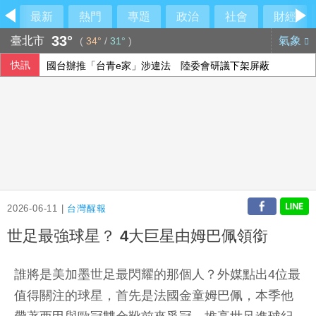
最新
熱門
專題
政治
社會
財經
33°
臺北市
氣象
(
34°
/
31°
)
快訊
國台辦推「台青e家」涉違法 陸委會研議下架屏蔽
雄獅上半年EPS 7.27元 下半年營收獲利可期
陳智菡仿《VOGUE》侵權？他直搖頭吐槽一句
中聯油脂案 政院：遺憾台中仍在政治攻防
2026-06-11 |
台灣醒報
世足最強球星？ 4大巨星由姆巴佩領銜
誰將是美加墨世足最閃耀的那個人？外媒點出4位最
值得關注的球星，首先是法國金童姆巴佩，本季他