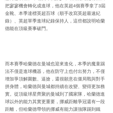
把寥寥機會轉化成進球，他在英超4個賽季拿了3屆
金靴、本季達標英超百球（順手改寫英超最速紀
錄）、英超單季進球紀錄保持人，這些都說明哈蘭
德能在頂級賽事破門。
而本賽季哈蘭德在曼城也迎來進化，本季的魔童踢
法不僅是進球機器，他在防守上也付出努力，不僅
增加爭頂解圍數、逼搶，還很願意在僵局戰與對手
拼身體，哈蘭德與曼城都持續在改變、變得更加務
實。從頂級球星齊聚的曼城到了國家隊，哈蘭德進
球以外的能力其實更重要，挪威距離爭冠還有一段
距離，但哈蘭德帶領的挪威有能力讓強隊踢到鐵