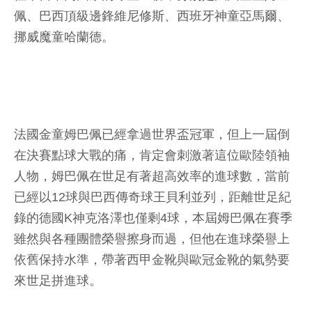
佩、巴西頂級邊鋒維尼修斯、西班牙神童亞馬爾、
挪威魔童哈蘭德。
法國金童姆巴佩已經拿過世界盃冠軍，但上一屆倒
在決賽點球大戰的痛，肯定會刺激著這位歐陸領袖
人物，姆巴佩在世足有著超高效率的進球數，當前
已經以12球與巴西傳奇球王貝利並列，距離世足紀
錄的德國K神克洛澤也僅剩4球，本屆姆巴佩在賽季
雖然與各種團體榮譽擦身而過，但他在進球榮譽上
依舊保持水準，帶著西甲金靴與歐冠金靴的氣勢要
來世足拼進球。