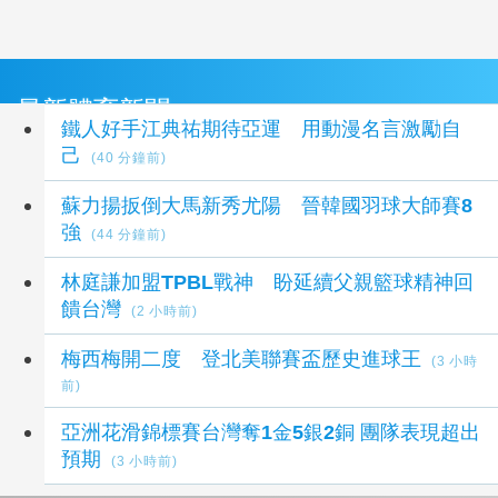
最新體育新聞
鐵人好手江典祐期待亞運 用動漫名言激勵自
己
(40 分鐘前)
蘇力揚扳倒大馬新秀尤陽 晉韓國羽球大師賽8
強
(44 分鐘前)
林庭謙加盟TPBL戰神 盼延續父親籃球精神回
饋台灣
(2 小時前)
梅西梅開二度 登北美聯賽盃歷史進球王
(3 小時
前)
亞洲花滑錦標賽台灣奪1金5銀2銅 團隊表現超出
預期
(3 小時前)