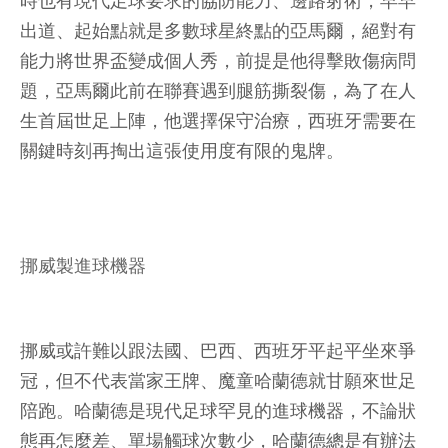
時也有現代足球要求的協防能力、邊路射術，早早
出道、起始點就是多數球星終點的亞馬爾，絕對有
能力將世界盃變成個人秀，前提是他得擊敗傷病問
題，亞馬爾此前在聯賽遇到腿筋撕裂傷，為了在人
生首屆世足上陣，他選擇保守治療，西班牙需要在
關鍵時刻再掏出這張使用度有限的鬼牌。
挪威製進球機器
挪威或許難以跟法國、巴西、西班牙平起平坐來爭
冠，但不代表當家王牌、魔童哈蘭德就甘願來世足
陪跑。哈蘭德是現代足球罕見的進球機器，不論狀
態再怎麼差、單場觸球次數少，哈蘭德總是有辦法