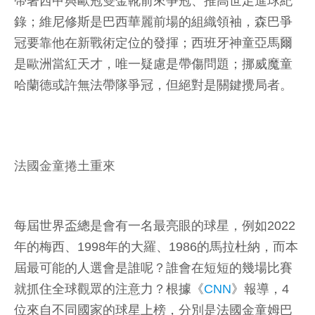
帶著西甲與歐冠雙金靴前來爭冠、推高世足進球紀
錄；維尼修斯是巴西華麗前場的組織領袖，森巴爭
冠要靠他在新戰術定位的發揮；西班牙神童亞馬爾
是歐洲當紅天才，唯一疑慮是帶傷問題；挪威魔童
哈蘭德或許無法帶隊爭冠，但絕對是關鍵攪局者。
法國金童捲土重來
每屆世界盃總是會有一名最亮眼的球星，例如2022
年的梅西、1998年的大羅、1986的馬拉杜納，而本
屆最可能的人選會是誰呢？誰會在短短的幾場比賽
就抓住全球觀眾的注意力？根據《
CNN
》報導，4
位來自不同國家的球星上榜，分別是法國金童姆巴