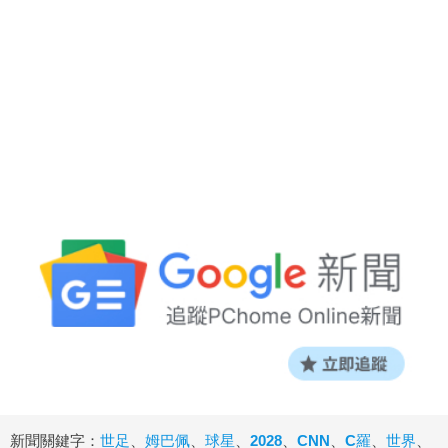
新聞關鍵字：
世足
、
姆巴佩
、
球星
、
2028
、
CNN
、
C羅
、
世界
、