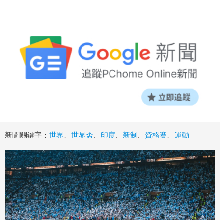
新聞關鍵字：
世界
、
世界盃
、
印度
、
新制
、
資格賽
、
運動