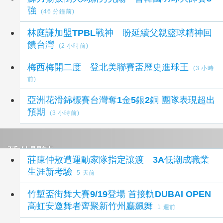
強
(46 分鐘前)
林庭謙加盟TPBL戰神 盼延續父親籃球精神回
饋台灣
(2 小時前)
梅西梅開二度 登北美聯賽盃歷史進球王
(3 小時
前)
亞洲花滑錦標賽台灣奪1金5銀2銅 團隊表現超出
預期
(3 小時前)
延伸閱讀
莊陳仲敖遭運動家隊指定讓渡 3A低潮成職業
生涯新考驗
5 天前
竹塹盃街舞大賽9/19登場 首接軌DUBAI OPEN
高虹安邀舞者齊聚新竹州廳飆舞
1 週前