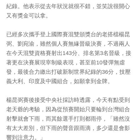
紀錄。他表示從去年狀況就很不錯，並笑說很開心
又有獎金可以拿。
已經多次攜手登上國際賽混雙頒獎台的老搭檔楊昆
弼、劉宛渝，雖然個人賽無緣晉級決賽，不過兩人
在今天混雙資格賽射出143分、排名第3名晉級，接
著更在決賽展現宰制級表現，甚至前10發彈無虛
發，最後合力繳出打破新制世界紀錄的36分，技壓
義大利、印度及中國組合，如願拿到金牌。
楊昆弼賽後接受中央社採訪時透露，今天有點受到
老天爺的考驗，因為從預賽開始只要輪到台灣組合
射擊就會下雨，而其餘選手打則都雨停，「雖然沒
有太大差別，但下雨的聲音跟雨滴，多少還是會影
響到注意力。」