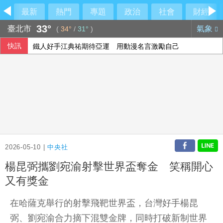
最新
熱門
專題
政治
社會
財經
33°
臺北市
氣象
(
34°
/
31°
)
快訊
鐵人好手江典祐期待亞運 用動漫名言激勵自己
漢光演習 第四作戰區首度前推小琉球驗證跨海機動力
蘇力揚扳倒大馬新秀尤陽 晉韓國羽球大師賽8強
《災害防救法》修法拍板增列海嘯、堰塞湖 各機關須設「災
2026-05-10 |
中央社
楊昆弼攜劉宛渝射擊世界盃奪金 笑稱開心
又有獎金
在哈薩克舉行的射擊飛靶世界盃，台灣好手楊昆
弼、劉宛渝合力摘下混雙金牌，同時打破新制世界