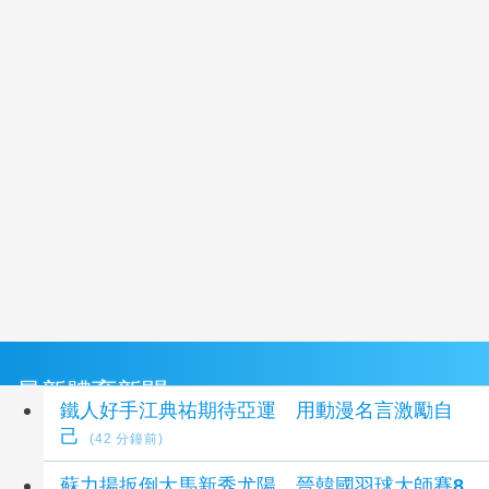
最新體育新聞
鐵人好手江典祐期待亞運 用動漫名言激勵自
己
(42 分鐘前)
蘇力揚扳倒大馬新秀尤陽 晉韓國羽球大師賽8