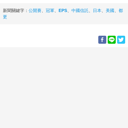
新聞關鍵字：
公開賽
、
冠軍
、
EPS
、
中國信託
、
日本
、
美國
、
都
更