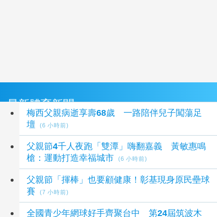
最新體育新聞
梅西父親病逝享壽68歲 一路陪伴兒子闖蕩足
壇
(6 小時前)
父親節4千人夜跑「雙潭」嗨翻嘉義 黃敏惠鳴
槍：運動打造幸福城市
(6 小時前)
父親節「揮棒」也要顧健康！彰基現身原民壘球
賽
(7 小時前)
全國青少年網球好手齊聚台中 第24屆筑波木