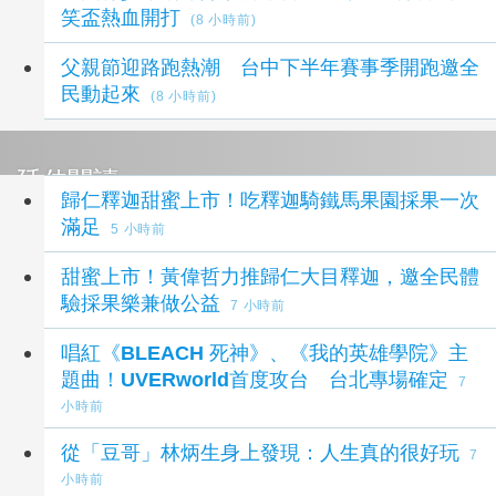
笑盃熱血開打
(8 小時前)
父親節迎路跑熱潮 台中下半年賽事季開跑邀全
民動起來
(8 小時前)
延伸閱讀
歸仁釋迦甜蜜上市！吃釋迦騎鐵馬果園採果一次
滿足
5 小時前
甜蜜上市！黃偉哲力推歸仁大目釋迦，邀全民體
驗採果樂兼做公益
7 小時前
唱紅《BLEACH 死神》、《我的英雄學院》主
題曲！UVERworld首度攻台 台北專場確定
7
小時前
從「豆哥」林炳生身上發現：人生真的很好玩
7
小時前