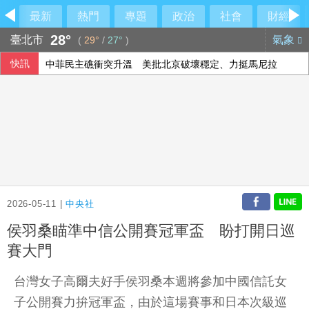
最新
熱門
專題
政治
社會
財經
28°
臺北市
氣象
(
29°
/
27°
)
快訊
中菲民主礁衝突升溫 美批北京破壞穩定、力挺馬尼拉
2026-05-11 |
中央社
侯羽桑瞄準中信公開賽冠軍盃 盼打開日巡
賽大門
台灣女子高爾夫好手侯羽桑本週將參加中國信託女
子公開賽力拚冠軍盃，由於這場賽事和日本次級巡