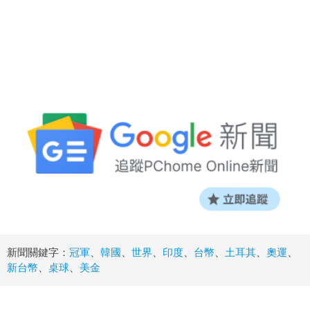
新聞關鍵字：
冠軍
、
韓國
、
世界
、
印度
、
台幣
、
土耳其
、
奧運
、
新台幣
、
桌球
、
美金