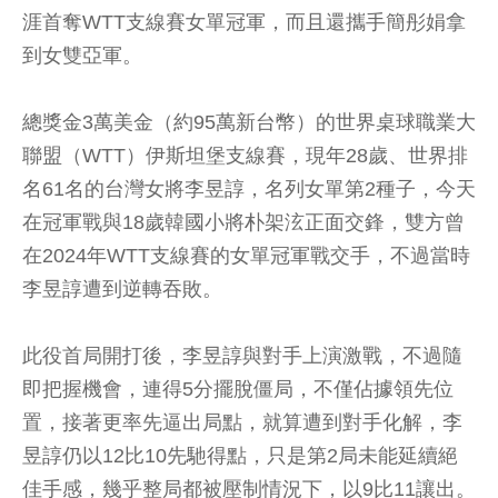
涯首奪WTT支線賽女單冠軍，而且還攜手簡彤娟拿
到女雙亞軍。
總獎金3萬美金（約95萬新台幣）的世界桌球職業大
聯盟（WTT）伊斯坦堡支線賽，現年28歲、世界排
名61名的台灣女將李昱諄，名列女單第2種子，今天
在冠軍戰與18歲韓國小將朴架泫正面交鋒，雙方曾
在2024年WTT支線賽的女單冠軍戰交手，不過當時
李昱諄遭到逆轉吞敗。
此役首局開打後，李昱諄與對手上演激戰，不過隨
即把握機會，連得5分擺脫僵局，不僅佔據領先位
置，接著更率先逼出局點，就算遭到對手化解，李
昱諄仍以12比10先馳得點，只是第2局未能延續絕
佳手感，幾乎整局都被壓制情況下，以9比11讓出。