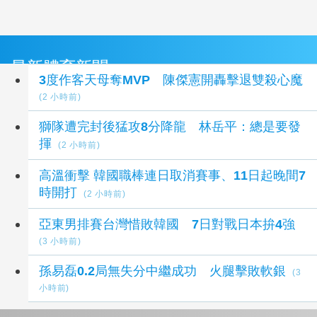
最新體育新聞
3度作客天母奪MVP 陳傑憲開轟擊退雙殺心魔
(2 小時前)
獅隊遭完封後猛攻8分降龍 林岳平：總是要發
揮
(2 小時前)
高溫衝擊 韓國職棒連日取消賽事、11日起晚間7
時開打
(2 小時前)
亞東男排賽台灣惜敗韓國 7日對戰日本拚4強
(3 小時前)
孫易磊0.2局無失分中繼成功 火腿擊敗軟銀
(3
小時前)