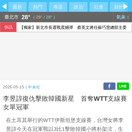
最新
熱門
專題
政治
社會
財經
28°
臺北市
氣象
(
29°
/
28°
)
快訊
【獨家】新北市長選戰震撼彈 蔡英文將任蘇巧慧總部主委
2026-05-15 |
中央社
李昱諄復仇擊敗韓國新星 首奪WTT支線賽
女單冠軍
在土耳其舉行的WTT伊斯坦堡支線賽，台灣女將李
昱諄今天在冠軍戰以3比1擊敗韓國小將朴架泫，生