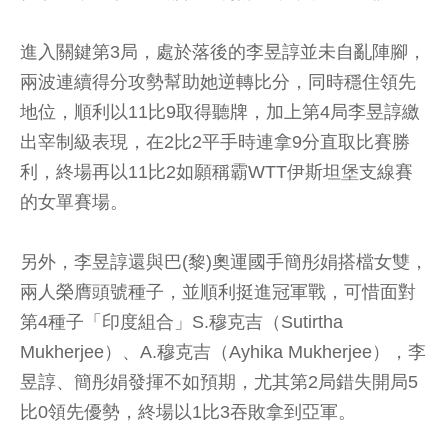
進入關鍵第3局，處於落後的李昱諄並未自亂陣腳，
兩波連續得分攻勢幫助她逆轉比分，同時穩住領先
地位，順利以11比9取得聽牌，加上第4局李昱諄繳
出宰制級表現，在2比2平手時連拿9分直取比賽勝
利，終場再以11比2如願稱霸WTT伊斯坦堡支線賽
的女單賽場。
另外，李昱諄還與巴(黎)奧運國手簡彤娟搭檔女雙，
兩人榮膺頭號種子，並順利挺進冠軍戰，可惜面對
第4種子「印度組合」S.穆克吉（Sutirtha
Mukherjee）、A.穆克吉（Ayhika Mukherjee），李
昱諄、簡彤娟發揮不如預期，尤其第2局錯失開局5
比0領先優勢，終場以1比3吞敗拿到亞軍。