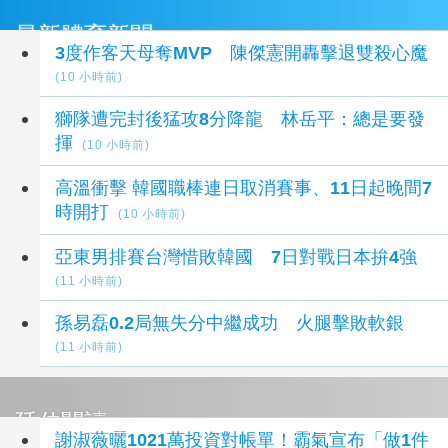
最新體育新聞
3度作客天母奪MVP 陳傑憲開轟擊退雙殺心魔
(10 小時前)
獅隊遭完封後猛攻8分降龍 林岳平：總是要發
揮
(10 小時前)
高溫衝擊 韓國職棒連日取消賽事、11日起晚間7
時開打
(10 小時前)
亞東男排賽台灣惜敗韓國 7日對戰日本拚4強
(11 小時前)
孫易磊0.2局無失分中繼成功 火腿擊敗軟銀
(11 小時前)
延伸閱讀
謝淑薇曬1021萬投資對帳單！霸氣宣布「做1件