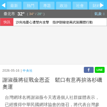
最新
熱門
專題
政治
社會
財經
32°
臺北市
氣象
(
34°
/
28°
)
快訊
沙烏地憂心遭雙向攻擊 指伊朗唆使兩武裝團體行動
台積電ADR小漲 投顧：台股短期急漲留意季線攻防
川普預期伊朗戰爭即將告終 坦承部分彈藥供應吃緊
俄羅斯柏林文化機構疑涉情報活動 德國檢討存廢
2026-05-16 |
中央社
謝淑薇將征戰金恩盃 鬆口有意再拚洛杉磯
奧運
台灣網球名將謝淑薇今天透過個人社群媒體表示，
已經獲得中華民國網球協會的徵召，將代表台灣參