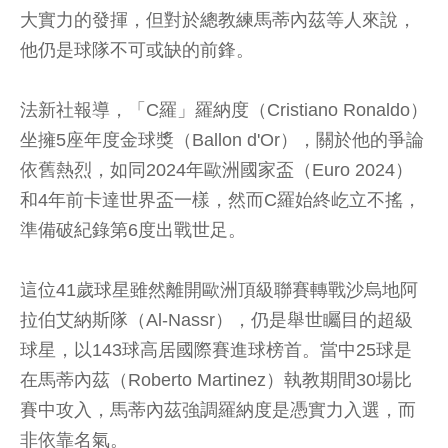
大實力的發揮，但對於總教練馬蒂內茲等人來說，
他仍是球隊不可或缺的前鋒。
法新社報導，「C羅」羅納度（Cristiano Ronaldo）
坐擁5座年度金球獎（Ballon d'Or），關於他的爭論
依舊熱烈，如同2024年歐洲國家盃（Euro 2024）
和4年前卡達世界盃一樣，然而C羅始終屹立不搖，
準備破紀錄第6度出戰世足。
這位41歲球星雖然離開歐洲頂級聯賽轉戰沙烏地阿
拉伯艾納斯隊（Al-Nassr），仍是舉世矚目的超級
球星，以143球高居國際賽進球榜首。當中25球是
在馬蒂內茲（Roberto Martinez）執教期間30場比
賽中攻入，馬蒂內茲強調羅納度是憑實力入選，而
非依靠名氣。