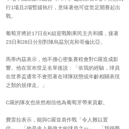
行1場且2場暫緩執行，意味著他可從世足開賽起出
戰。
葡萄牙將於17日在K組迎戰剛果民主共和國，接著
23日和28日分別對陣烏茲別克和哥倫比亞。
馬蒂內茲表示，他不擔心密集賽程會對C羅造成影
響。他在宣布世足名單後說：「依我的經驗，球員
在世界盃通常不會照著在球隊狀態或年齡相關表現
之類的規律走。」
C羅的隊友也依然相信他為葡萄牙帶來貢獻。
費雷拉表示，能與C羅並肩作戰「令人難以置
信」，「他是史上最偉大的球員之一」，「我很榮