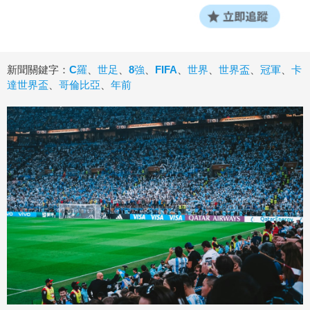
新聞關鍵字：
C羅
、
世足
、
8強
、
FIFA
、
世界
、
世界盃
、
冠軍
、
卡
達世界盃
、
哥倫比亞
、
年前