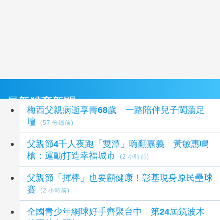
最新體育新聞
梅西父親病逝享壽68歲 一路陪伴兒子闖蕩足
壇
(57 分鐘前)
父親節4千人夜跑「雙潭」嗨翻嘉義 黃敏惠鳴
槍：運動打造幸福城市
(2 小時前)
父親節「揮棒」也要顧健康！彰基現身原民壘球
賽
(2 小時前)
全國青少年網球好手齊聚台中 第24屆筑波木