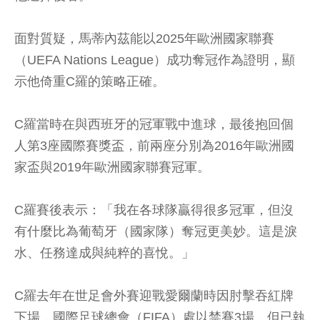
面對質疑，馬蒂內茲能以2025年歐洲國家聯賽
（UEFA Nations League）成功奪冠作為證明，顯
示他倚重C羅的策略正確。
C羅當時在與西班牙的冠軍戰中進球，最後抱回個
人第3座國際賽獎盃，前兩座分別為2016年歐洲國
家盃與2019年歐洲國家聯賽冠軍。
C羅賽後表示：「我在各球隊贏得很多冠軍，但沒
有什麼比為葡萄牙（國家隊）奪冠更美妙。這是淚
水、任務達成與純粹的喜悅。」
C羅去年在世足會外賽迎戰愛爾蘭時因肘擊吞紅牌
下場，國際足球總會（FIFA）處以禁賽3場，但已執