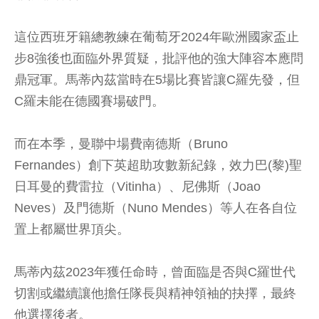
這位西班牙籍總教練在葡萄牙2024年歐洲國家盃止
步8強後也面臨外界質疑，批評他的強大陣容本應問
鼎冠軍。馬蒂內茲當時在5場比賽皆讓C羅先發，但
C羅未能在德國賽場破門。
而在本季，曼聯中場費南德斯（Bruno
Fernandes）創下英超助攻數新紀錄，效力巴(黎)聖
日耳曼的費雷拉（Vitinha）、尼佛斯（Joao
Neves）及門德斯（Nuno Mendes）等人在各自位
置上都屬世界頂尖。
馬蒂內茲2023年獲任命時，曾面臨是否與C羅世代
切割或繼續讓他擔任隊長與精神領袖的抉擇，最終
他選擇後者。