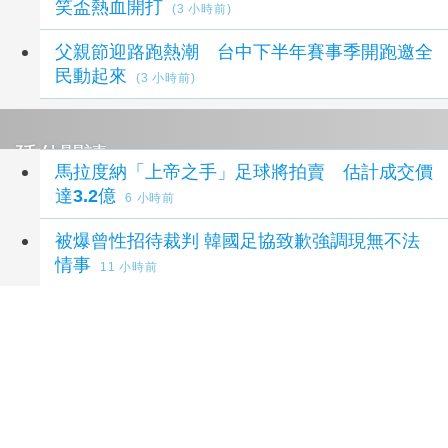
笑盃熱血開打
(3 小時前)
父親節迎路跑熱潮 台中下半年賽事季開跑邀全
民動起來
(3 小時前)
延伸閱讀
馬拉度納「上帝之手」足球將拍賣 估計成交價
達3.2億
6 小時前
被爆曾性招待裁判 韓國足協致歉強調現無不法
情事
11 小時前
富采第2季售廠挹注獲利 估第3季營收下滑
1 天
前
富采第2季售廠挹注獲利 估第3季營收下滑
1 天
前
郭書瑤生日見證熱血世足 超狂金主曝光「給