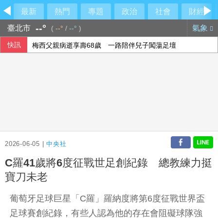
最新
熱門
專題
政治
社會
財經
--°
臺北市
氣象
(
--°
/
--°
)
快訊
梅西父親病逝享壽68歲 一路陪伴兒子闖蕩足壇
2026-06-05 |
中央社
C羅41歲將6度征戰世足創紀錄 總教練力挺
寶刀未老
葡萄牙足球巨星「C羅」羅納度將第6度征戰世界盃
足球賽創紀錄，有些人認為他的存在會阻礙球隊強