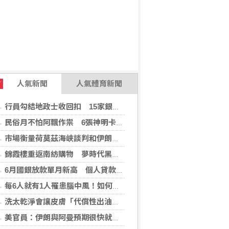
人氣新聞
人氣體育新聞
T
行員勾結地政士收回扣 15家銀行60多人涉案
民俗月不怕阿飄作祟 6張神明卡護佑平安
市場衡量荷莫茲海峽談判和伊朗局勢 油價走高
錦霞樓重返南紡購物 夢時代黑毛屋新開張
6月國銀放款單月新高 個人貸款暴增2575億
每6人就有1人罹患腦中風！如何預防中風？危險因子與治療新進展
洗太乾淨會讓皮膚「代償性出油」？2招擺脫外油內乾的穩膚對策
美官員：伊朗與阿曼預期很快就荷莫茲海峽達成協議