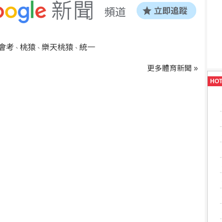
會考
桃猿
樂天桃猿
統一
、
、
、
更多體育新聞 »
HO