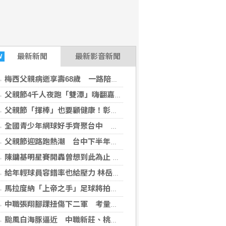
最新
新聞
最新影音新聞
W
梅西父親病逝享壽68歲 一路陪伴兒子闖蕩足壇
父親節4千人夜跑「雙潭」嗨翻嘉義 黃敏惠鳴槍：運動打造幸福城市
父親節「揮棒」也要顧健康！彰基現身原民壘球賽
全國青少年網球好手齊聚台中 第24屆筑波木笑盃熱血開打
父親節迎路跑熱潮 台中下半年賽事季開跑邀全民動起來
陳鏞基明星賽開轟曾想到此為止 轉念享受引退年比賽
給年輕球員容錯率也給壓力 林岳平不希望是來跑龍套
馬拉度納「上帝之手」足球將拍賣 估計成交價達3.2億
中職張翔腳踝扭傷下二軍 考量亞運任務充分休息
颱風白海豚逼近 中職新莊、桃園賽事延期