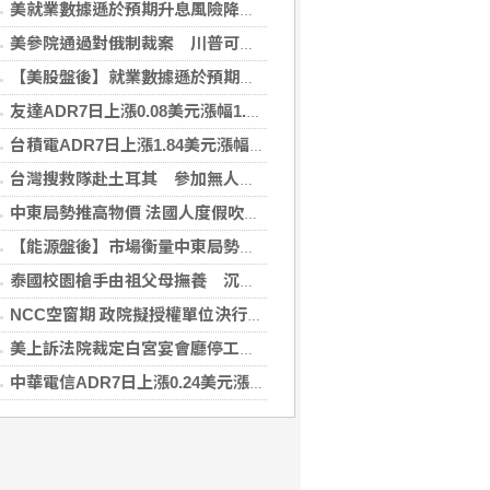
美就業數據遜於預期升息風險降低 美股收紅
美參院通過對俄制裁案 川普可課俄商品最高500%關稅
【美股盤後】就業數據遜於預期升息風險降 收紅
友達ADR7日上漲0.08美元漲幅1.06%折台股24.70元
台積電ADR7日上漲1.84美元漲幅0.44%折台股2712.45元
台灣搜救隊赴土耳其 參加無人機整合激流救援訓練
中東局勢推高物價 法國人度假吹起「平價風」
【能源盤後】市場衡量中東局勢 油價走高
泰國校園槍手由祖父母撫養 沉默少友案發前疑遭霸凌
NCC空窗期 政院擬授權單位決行藍牙器材等業務
美上訴法院裁定白宮宴會廳停工 川普誓言上訴最高院
中華電信ADR7日上漲0.24美元漲幅0.57%折台股137.29元