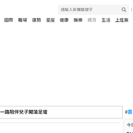
國際
職場
運勢
星座
健康
娛樂
體育
生活
上班族
 一路陪伴兒子闖蕩足壇
#
農
今