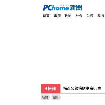
首頁
專題
政治
社會
財經
科技
快訊
梅西父親病逝享壽68歲
新聞
體育