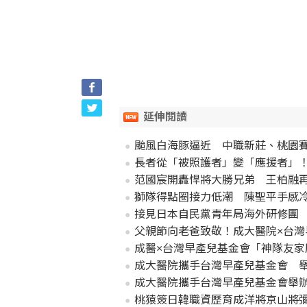
延伸閱讀
颱風白海豚逼近 中職新莊、桃園
長者從「被照護者」變「應援者」
范國宸開轟悍將大勝兄弟 王柏融
獅隊得點圈接力低潮 陳聖平手感
接見日本自民黨青年局海外研修團
父親節向老爸致敬！成大醫院×台
成醫×台灣早產兒基金會「神隊友家
成大醫院攜手台灣早產兒基金會 
成大醫院攜手台灣早產兒基金會舉
桃猿簽日韓職資歷育成洋將京山將