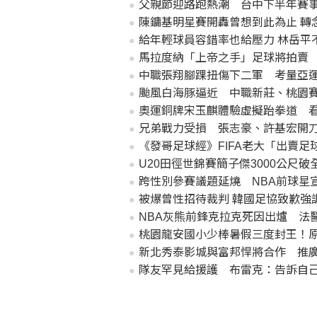
父親節迎路跑熱潮 台中下半年賽
陳鏞基明星賽開轟曾想到此為止 轉
給年輕球員容錯率也給壓力 林岳平
馬拉度納「上帝之手」足球將拍賣 
中職張翔腳踝扭傷下二軍 考量亞
颱風白海豚逼近 中職新莊、桃園
奧運銅牌宋玉麒體驗虛擬跆拳道 
兄弟戰力受損 張志豪、許基宏開
《發哥足球經》FIFA老大「出賣
U20田徑世錦賽簡子傑3000公尺
跨性別參賽議題延燒 NBA前球星
被爆曾性招待裁判 韓國足協致歉強
NBA灰熊前鋒克拉克死因出爐 法
桃園龍安國小少棒暑假三度封王！
新北秀泰影城與富邦悍將合作 推
隊友罕見給援護 布雷克：告訴自