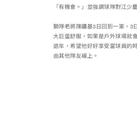
「有機會。」並強調球隊對江少
獅隊老將陳鏞基3日回到一軍，3
大巨蛋舒服，如果是戶外球場就
退年，希望他好好享受當球員的
由其他隊友補上。