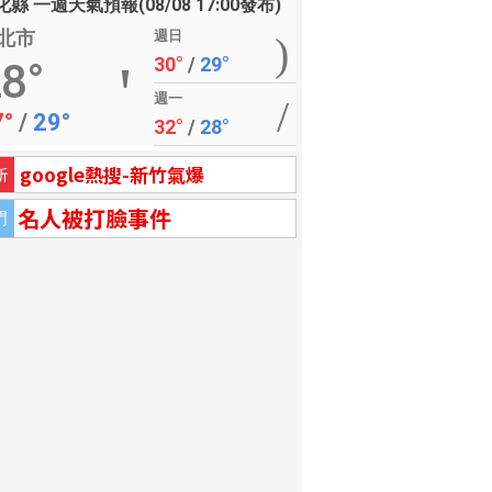
縣 一週天氣預報(08/08 17:00發布)
北市
週日
30°
/
29°
8°
週一
7°
/
29°
32°
/
28°
google熱搜-新竹氣爆
新
名人被打臉事件
門