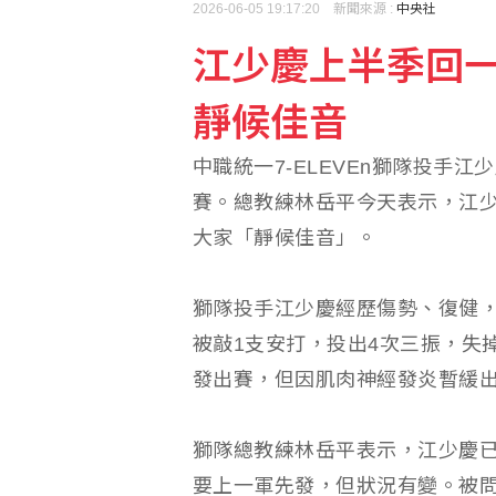
2026-06-05 19:17:20 新聞來源 :
中央社
江少慶上半季回
靜候佳音
中職統一7-ELEVEn獅隊投手
賽。總教練林岳平今天表示，江
大家「靜候佳音」。
獅隊投手江少慶經歷傷勢、復健，
被敲1支安打，投出4次三振，失
發出賽，但因肌肉神經發炎暫緩出
獅隊總教練林岳平表示，江少慶已
要上一軍先發，但狀況有變。被