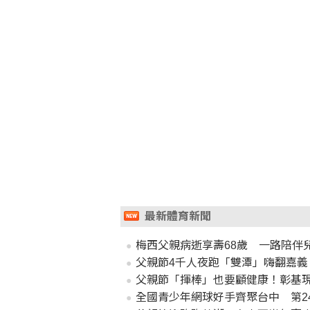
最新體育新聞
梅西父親病逝享壽68歲 一路陪伴
父親節4千人夜跑「雙潭」嗨翻嘉義
父親節「揮棒」也要顧健康！彰基
全國青少年網球好手齊聚台中 第2