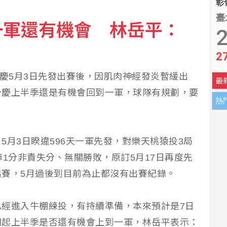
彰化
臺
一軍還有機會 林岳平：
2
2
江少慶5月3日先發出賽後，因肌肉神經發炎暫緩出
最
少慶上半季還是有機會回到一軍，球隊有規劃，要
熱
5月3日睽違596天一軍先發，對樂天桃猿投3局
掉1分非責失分、無關勝敗，原訂5月17日再度先
賽，5月過後到目前為止都沒有出賽紀錄。
經進入牛棚練投，有持續準備，本來預計是7日
問起上半季是否還有機會上到一軍，林岳平表示：