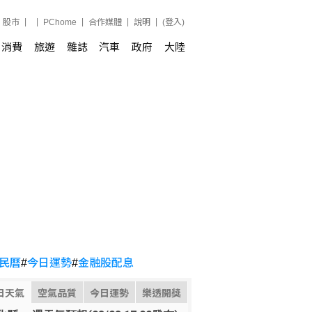
股市
PChome
合作媒體
說明
(登入)
消費
旅遊
雜誌
汽車
政府
大陸
民曆
#
今日運勢
#
金融股配息
日天氣
空氣品質
今日運勢
樂透開獎