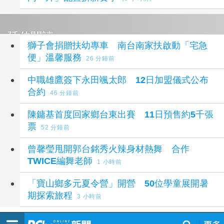
延伸閱讀
獅子會捐贈扶幼專車 南台南家扶啟動「宅急
便」溫馨服務
26 分鐘前
中職雄鷹簽下永田颯太郎 12日加盟儀式公布
合約
46 分鐘前
陳鏞基首度回家鄉台東出賽 11日預售約5千張
票
52 分鐘前
曾馨瑩甩開郭台銘秀火辣身材熱舞 合作
TWICE編舞老師
1 小時前
「寶山鄉多元夏令營」開營 50位學童展開暑
期探索旅程
3 小時前