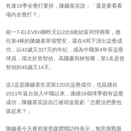
有連16季全壘打要拚，陳鏞基笑說：「還是要看看
場內全壘打？」
統一7-ELEVEn獅昨天以2比6敗給富邦悍將隊，擔
任第4棒的陳鏞基單場雙安，還在4局下演出盜壘成
功，以42歲又327天的年紀，成為中職第4年長盜壘
球員，僅次於曾智偵、高國慶與林智勝，第1名是曾
智偵的45歲又14天。
這1盜是陳鏞基生涯第120次盜壘成功，也延續自
2011年返台加入中職以來，連續16個球季都有盜壘
成功，陳鏞基笑說自己被胡金龍虧「怎麼沒把壘包
拔起來？」
陳鏞基今天賽前接受媒體聯訪時表示，無意挑戰最