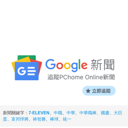
新聞關鍵字：
7-ELEVEN
、
中職
、
中華
、
中華職棒
、
國慶
、
大巨
蛋
、
富邦悍將
、
林智勝
、
棒球
、
統一