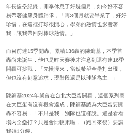
年長盜壘紀錄，開季休息了好幾個月，如今好不容
易帶著健康身體歸隊，「再3個月就要畢業了，好好
珍惜，在這裡打球很開心，學弟的熱情也影響著
我，讓我帶回對棒球熱情。」
而目前連15季開轟、累積136轟的陳鏞基，本季首
轟尚未誕生，他也是昨天賽後才注意到還有連16季
開轟可挑戰，「先慢慢來，當然希望全壘打出現，
但也沒有刻意追求，現階段還是以球隊為主。」
陳鏞基2024年就曾在台北大巨蛋開轟，這個系列賽
在大巨蛋有沒有機會達成，陳鏞基認為大巨蛋要開
轟不容易，「不只是我，別隊也這樣說。還是看看
場內全壘打？只是會比較累啦，（跑回來後）要讓
我躺1分鐘。