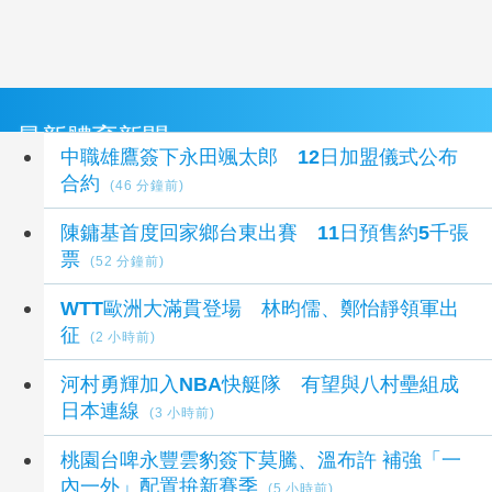
最新體育新聞
中職雄鷹簽下永田颯太郎 12日加盟儀式公布
合約
(46 分鐘前)
陳鏞基首度回家鄉台東出賽 11日預售約5千張
票
(52 分鐘前)
WTT歐洲大滿貫登場 林昀儒、鄭怡靜領軍出
征
(2 小時前)
河村勇輝加入NBA快艇隊 有望與八村壘組成
日本連線
(3 小時前)
桃園台啤永豐雲豹簽下莫騰、溫布許 補強「一
內一外」配置拚新賽季
(5 小時前)