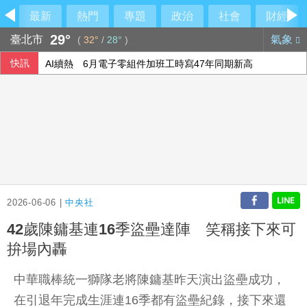
最新
熱門
專題
政治
社會
財經
29°
臺北市
氣象
(
32°
/
28°
)
快訊
AI續熱 6月電子零組件加班工時寫47年同期新高
重電四雄7月營收攀同期高峰 AIDC應用拉貨助攻
原爆典禮爭議 長崎市長：台灣是重要夥伴盼獲理解
泰地方官員遭槍殺 兇手致電網路直播主持人曝過程
2026-06-06 |
中央社
42歲陳鏞基連16季盜壘達陣 笑稱接下來可
拚場內轟
中華職棒統一獅隊老將陳鏞基昨天演出盜壘成功，
在引退年完成生涯連16季都有盜壘紀錄，接下來還