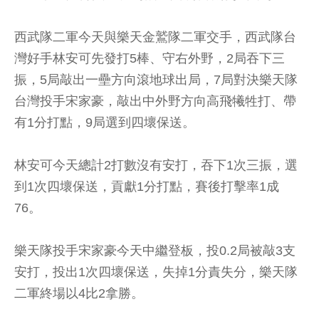
西武隊二軍今天與樂天金鷲隊二軍交手，西武隊台
灣好手林安可先發打5棒、守右外野，2局吞下三
振，5局敲出一壘方向滾地球出局，7局對決樂天隊
台灣投手宋家豪，敲出中外野方向高飛犧牲打、帶
有1分打點，9局選到四壞保送。
林安可今天總計2打數沒有安打，吞下1次三振，選
到1次四壞保送，貢獻1分打點，賽後打擊率1成
76。
樂天隊投手宋家豪今天中繼登板，投0.2局被敲3支
安打，投出1次四壞保送，失掉1分責失分，樂天隊
二軍終場以4比2拿勝。