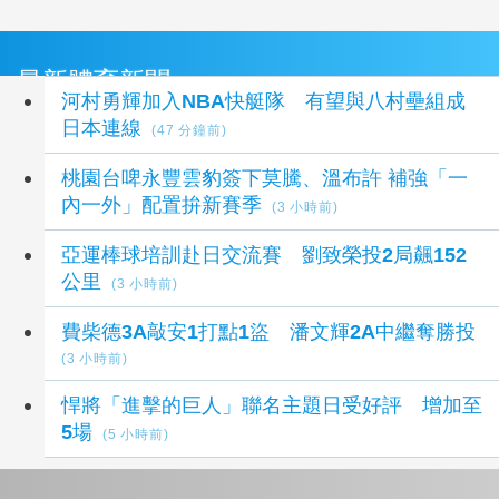
最新體育新聞
河村勇輝加入NBA快艇隊 有望與八村壘組成
日本連線
(47 分鐘前)
桃園台啤永豐雲豹簽下莫騰、溫布許 補強「一
內一外」配置拚新賽季
(3 小時前)
亞運棒球培訓赴日交流賽 劉致榮投2局飆152
公里
(3 小時前)
費柴德3A敲安1打點1盜 潘文輝2A中繼奪勝投
(3 小時前)
悍將「進擊的巨人」聯名主題日受好評 增加至
5場
(5 小時前)