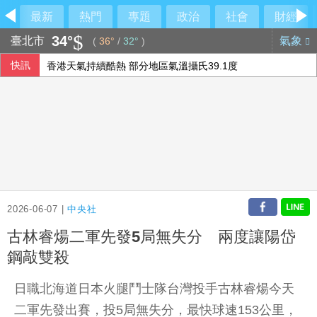
最新
熱門
專題
政治
社會
財經
34°
臺北市
氣象
(
36°
/
32°
)
快訊
香港天氣持續酷熱 部分地區氣溫攝氏39.1度
日月光投控7月營收創新高 先進封測需求強勁
蔣市府發言人異動！李政軒請辭 正妹記者傳加入競選團隊
新台幣升5.7分 收32.231元
2026-06-07 |
中央社
古林睿煬二軍先發5局無失分 兩度讓陽岱
鋼敲雙殺
日職北海道日本火腿鬥士隊台灣投手古林睿煬今天
二軍先發出賽，投5局無失分，最快球速153公里，