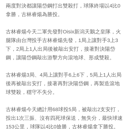
兩度對決都讓陽岱鋼打出雙殺打，球隊終場以4比0
拿勝，古林睿煬為勝投。
古林睿煬今天二軍先發對Oisix新潟天鵝之皇隊，火
腿隊由台灣投手古林睿煬先發，1局上讓對手3上3
下，2局上1人出局後被敲出安打，接著對決陽岱
鋼，讓陽岱鋼敲出游擊方向滾地球、形成雙殺。
古林睿煬3局、4局上讓對手6上6下，5局上1人出局
後再被敲出安打，接著再對決陽岱鋼，再製造滾地
球雙殺，穩守不失分。
古林睿煬今天總計用68球投5局，被敲出2支安打，
投出1次三振、沒有四死球保送，無失分，最快球速
153公里，球隊以4比0搶勝，古林睿煬拿下勝投。