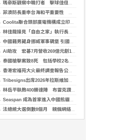
瑪帝斯觀察中職打者 擊球佳但長打少「閃掉就好」
菲澳防長重申台海和平重要性 林佳龍表達肯定
Coolita聯合頭部廣電機構成立印尼首個FAST媒體聯盟
林佳龍接見「自由之家」執行長 盼台成印太INGO樞紐
中國籍男藏身挪威軍事碉堡 引國安疑慮遭驅逐
AI助攻 宏碁7月營收269億元創13年同期新高
泰國槍擊案致8死 包括學校2名教師3名職員
香港宏福苑大火最終調查報告公布 菸頭引燃施工雜物
Tribesigns出席2026年拉斯維加斯家具展，擴大與美國領先家居零售商的合作
林岳平執教400勝達陣 布雷克讚獲球員愛戴
Seaspan 成為首家進入中國熊貓債券市場的國際船東及營運商
法總統大選倒數8個月 親俄網絡針對3名參選人造謠