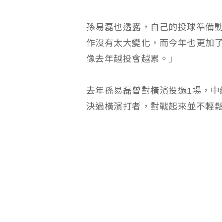
孫易磊也透露，自己的投球準備
作沒有太大變化，而今年也更加
像去年越投會越累。」
去年孫易磊曾對橫濱投過1場，中
決過橫濱打者，對戰起來並不輕