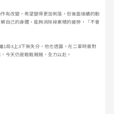
動作有改變，希望變得更加俐落，但後面接續的動
了解自己的身體，能夠消除掉累積的疲勞，「不會
繼1局3上3下無失分，他也透露，在二軍時曾對
鬆，今天仍是戰戰兢兢、全力以赴。