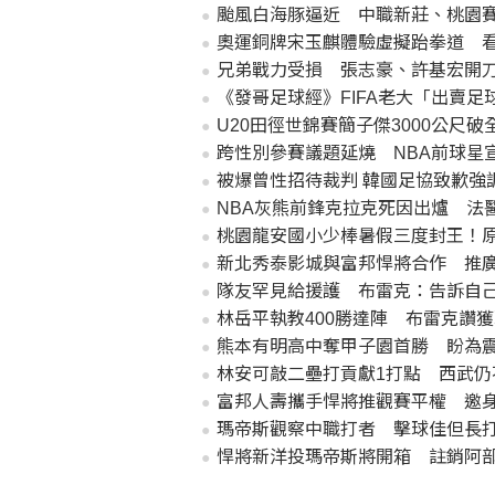
颱風白海豚逼近 中職新莊、桃園
奧運銅牌宋玉麒體驗虛擬跆拳道 
兄弟戰力受損 張志豪、許基宏開
《發哥足球經》FIFA老大「出賣
U20田徑世錦賽簡子傑3000公尺
跨性別參賽議題延燒 NBA前球星
被爆曾性招待裁判 韓國足協致歉強
NBA灰熊前鋒克拉克死因出爐 法
桃園龍安國小少棒暑假三度封王！
新北秀泰影城與富邦悍將合作 推
隊友罕見給援護 布雷克：告訴自
林岳平執教400勝達陣 布雷克讚
熊本有明高中奪甲子園首勝 盼為
林安可敲二壘打貢獻1打點 西武仍
富邦人壽攜手悍將推觀賽平權 邀
瑪帝斯觀察中職打者 擊球佳但長
悍將新洋投瑪帝斯將開箱 註銷阿