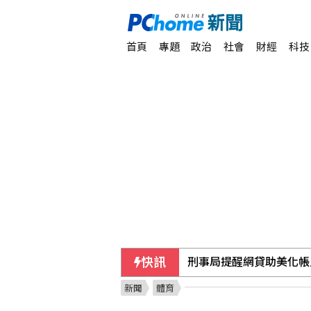
首頁
專題
政治
社會
財經
科技
快訊
刑事局提醒網貸助美化帳
新聞
體育
颱風白海豚侵襲日本沖繩