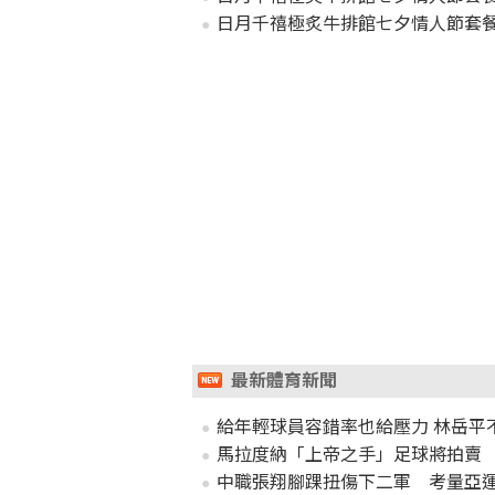
日月千禧極炙牛排館七夕情人節套
最新體育新聞
給年輕球員容錯率也給壓力 林岳平
馬拉度納「上帝之手」足球將拍賣 
中職張翔腳踝扭傷下二軍 考量亞