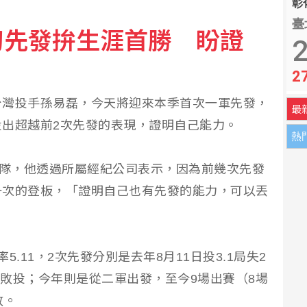
彰化
臺
初先發拚生涯首勝 盼證
二階段判斷出爐 財務無重大影響
2
2
潮 日本新人排隊登記結婚
台灣投手孫易磊，今天將迎來本季首次一軍先發，
最
出超越前2次先發的表現，證明自己能力。
熱
A隊，他透過所屬經紀公司表示，因為前幾次先發
一次的登板，「證明自己也有先發的能力，可以丟
.11，2次先發分別是去年8月11日投3.1局失2
下敗投；今年則是從二軍出發，至今9場出賽（8場
敗。