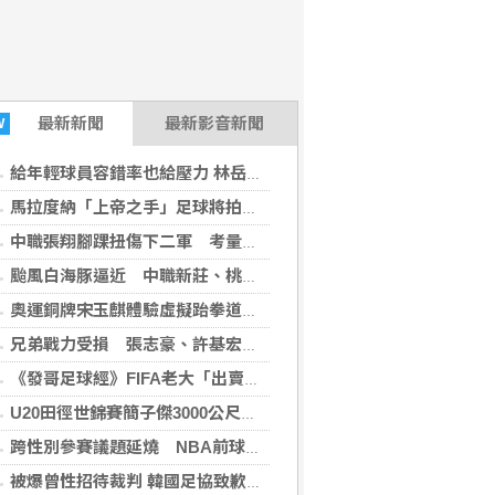
最新
新聞
最新影音新聞
W
給年輕球員容錯率也給壓力 林岳平不希望是來跑龍套
馬拉度納「上帝之手」足球將拍賣 估計成交價達3.2億
中職張翔腳踝扭傷下二軍 考量亞運任務充分休息
颱風白海豚逼近 中職新莊、桃園賽事延期
奧運銅牌宋玉麒體驗虛擬跆拳道 看好成未來趨勢
兄弟戰力受損 張志豪、許基宏開刀賽季報銷
《發哥足球經》FIFA老大「出賣足球靈魂」之震撼彈（下）
U20田徑世錦賽簡子傑3000公尺破全國 列亞洲第6傑
跨性別參賽議題延燒 NBA前球星宣布參加WNBA選秀
被爆曾性招待裁判 韓國足協致歉強調現無不法情事