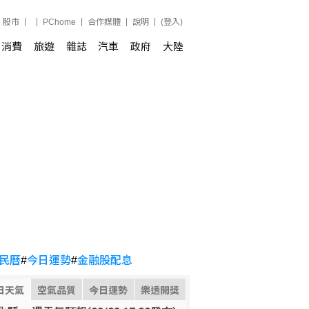
股市
PChome
合作媒體
說明
(登入)
消費
旅遊
雜誌
汽車
政府
大陸
民曆
#
今日運勢
#
金融股配息
日天氣
空氣品質
今日運勢
樂透開獎