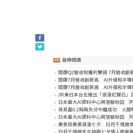
延伸閱讀
閎康Q2營收和獲利雙揚 7月營收創
閎康7月營收創新高 AI升級和半
閎康7月營收創新高 AI升級和半
JR東日本台北推出「浪漫紅寶石」
日本最大AI資料中心將落腳秋田 
孫易磊0.2局無失分中繼成功 火腿
日本最大AI資料中心將落腳秋田 
美食搭美景浪漫七夕 日月千禧推
日月千禧極炙牛排館七夕情人節套