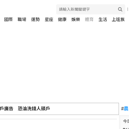
國際
職場
運勢
星座
健康
娛樂
體育
生活
上班族
戶廣告 恐淪洗錢人頭戶
#
農
今
、鹿兒島 至少6人受傷