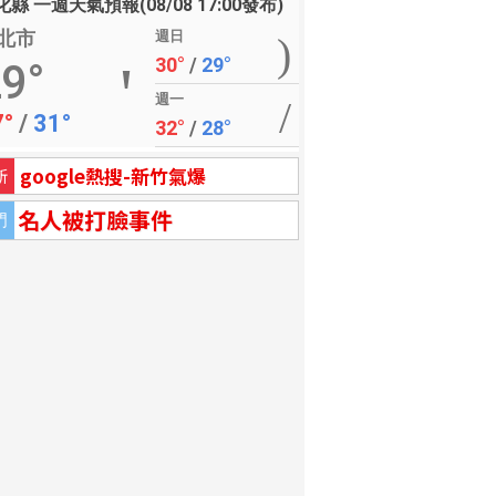
縣 一週天氣預報(08/08 17:00發布)
北市
週日
30°
/
29°
9°
週一
7°
/
31°
32°
/
28°
google熱搜-新竹氣爆
新
名人被打臉事件
門