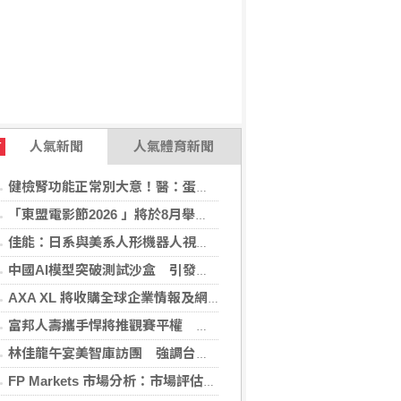
人氣新聞
人氣體育新聞
T
健檢腎功能正常別大意！醫：蛋白尿異常恐是洗腎警訊
「東盟電影節2026 」將於8月舉行 歷來最大規模 以電影連繫文化交流
佳能：日系與美系人形機器人視覺模組 下半年出貨
中國AI模型突破測試沙盒 引發資安風險疑慮
AXA XL 將收購全球企業情報及網絡安全顧問公司 S-RM
富邦人壽攜手悍將推觀賽平權 邀身障、親子看球
林佳龍午宴美智庫訪團 強調台灣是不可或缺夥伴
FP Markets 市場分析：市場評估下一步走勢，日圓再臨十字路口