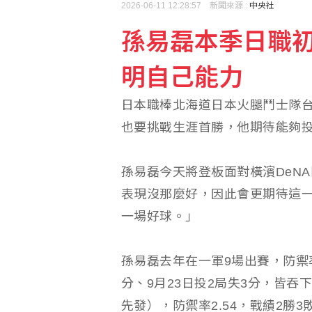
2026-06-11 12:28:57 新聞來源 :
中央社
孫易磊本季日職
藥華藥：AOP仲裁案第
明自己能力
搶搭令和8年8月8日熱
日本職棒北海道日本火腿鬥士隊
也要挑戰生涯首勝，他期待能夠投
孫易磊今天將登板面對橫濱DeN
表現沒那麼好，因此會更期待這
一場好球。」
孫易磊去年在一軍9場出賽，防禦率5
分、9月23日投2局失3分，皆吞
先發），防禦率2.54，戰績2勝3