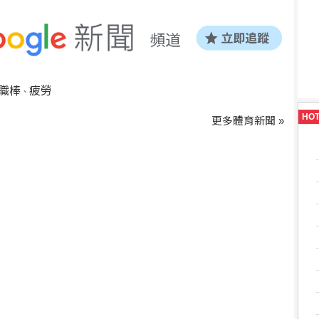
職棒
疲勞
、
HO
更多體育新聞 »