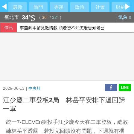
最新
熱門
專題
政治
社會
財經
34°
臺北市
氣象
(
36°
/
32°
)
快訊
李燕劇本驚見激情戲 頭發燙不知怎麼告知老公
外資買超台股517億元 加碼中鋼6.4萬張居首
WTT歐洲大滿貫登場 林昀儒、鄭怡靜領軍出征
中國稀土對日出口上半年暴跌51% 鏑、鋱歸零
2026-06-13 |
中央社
江少慶二軍登板2局 林岳平安排下週回歸
一軍
統一7-ELEVEn獅投手江少慶今天在二軍登板，總教
練林岳平透露，若投完回饋沒有問題，下週就有機