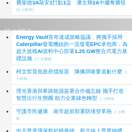
費柴德3A敲安1打點1盜 潘文輝2A中繼奪勝投
(4 小時前)
延伸閱讀
Energy Vault宣布達成策略協議，將攜手採用
Caterpillar發電機組的一流發電EPC承包商，為
超大規模AI資料中心部署1.25 GW整合式電力基
礎設施
27 分鐘前
柯文哲昔批政府擋疫苗 陳佩琪嗆要道歉什麼
1
小時前
理光香港與希路能源簽署合作備忘錄 攜手打造
智慧出行生態圈 助力企業綠色轉型
2 小時前
守護市民健康 南市超前部署防堵登革熱
2 小時
前
中元普度環保祭祀積善德 新北線上普度抽禮