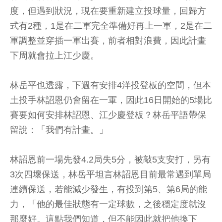
度，但遇到狀況，現在要重新建立投球量，回歸方
式有2種，1是在二軍完全準備好再上一軍，2是在二
軍調整並穿插一軍出賽，前者相對浪費，因此計畫
下周就會拉上江少慶。
林岳平也透露，下週有安排4洋投登板的空間，但本
土投手林詔恩仍會留在一軍，因此16日開始的5場比
賽要如何安排林詔恩、江少慶登板？林岳平語帶保
留說：「我們有計畫。」
林詔恩前一場先發4.2局失5分，被敲5支安打，另有
3次四壞保送，林岳平坦言林詔恩目前最常遇到單局
連續保送，若能減少發生，有投到第5、第6局的能
力，「他的最佳狀態有一定球數，之後穩定度就沒
那麼好。這點我們知道，但不能因此就把他換下