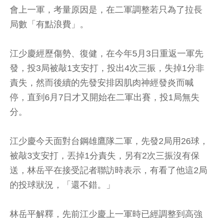
會上一軍，考量原因是，在二軍調整若只為了拉長
局數「有點浪費」。
江少慶經歷傷勢、復健，在今年5月3日重返一軍先
發，投3局被敲1支安打，投出4次三振，失掉1分非
責失，然而後續的先發安排因肌肉神經發炎而喊
停，直到6月7日才又開始在二軍出賽，投1局無失
分。
江少慶今天面對台鋼雄鷹隊二軍，先發2局用26球，
被敲3支安打，丟掉1分責失，另有2次三振沒有保
送，林岳平在接受記者聯訪時表示，有看了他這2局
的投球狀況，「還不錯。」
林岳平解釋，先前江少慶上一軍時已經調整到高強