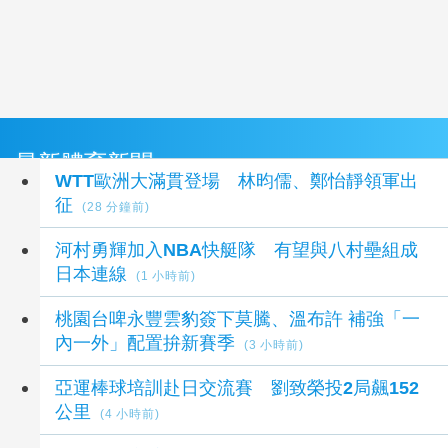
最新體育新聞
WTT歐洲大滿貫登場 林昀儒、鄭怡靜領軍出
征
(28 分鐘前)
河村勇輝加入NBA快艇隊 有望與八村壘組成
日本連線
(1 小時前)
桃園台啤永豐雲豹簽下莫騰、溫布許 補強「一
內一外」配置拚新賽季
(3 小時前)
亞運棒球培訓赴日交流賽 劉致榮投2局飆152
公里
(4 小時前)