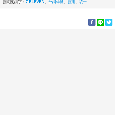
新聞關鍵字：
7-ELEVEN
、
台鋼雄鷹
、
新建
、
統一