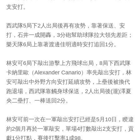
支安打。
西武隊5局下2人出局後再有攻勢，靠著保送、安
打，石井一成開轟，3分砲幫助球隊拉大領先差距；
樂天隊6局上靠著渡邊佳明適時安打追回1分。
林安可6局下敲出游擊上方飛球出局，8局下西武隊
卡納里歐（Alexander Canario）率先敲出安打，林
安可敲出中外野方向安打延續攻勢，上壘後被換代
跑退場，西武隊靠觸身球保送，2人出局後(瀧)澤夏
央二壘打、一棒送回2分。
林安可前一次在一軍敲出安打已經是5月10日，睽違
約2個月再於一軍敲安，單場4打數敲出2支安打，貢
獻1分打點，賽後打擊率1成98。