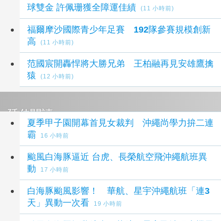
球雙金 許佩珊獲全障運佳績
(11 小時前)
福爾摩沙國際青少年足賽 192隊參賽規模創新
高
(11 小時前)
范國宸開轟悍將大勝兄弟 王柏融再見安雄鷹擒
猿
(12 小時前)
延伸閱讀
夏季甲子園開幕首見女裁判 沖繩尚學力拚二連
霸
16 小時前
颱風白海豚逼近 台虎、長榮航空飛沖繩航班異
動
17 小時前
白海豚颱風影響！ 華航、星宇沖繩航班「連3
天」異動一次看
19 小時前