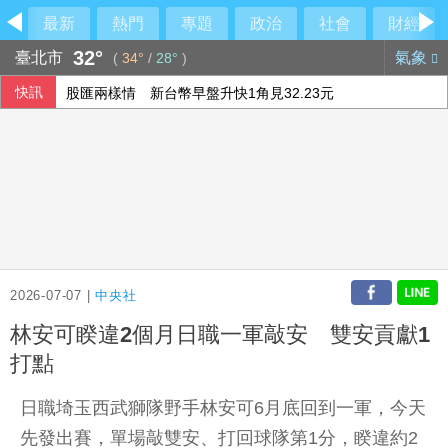
最新
熱門
專題
政治
社會
財經
32°
臺北市
氣象
(
34°
/
28°
)
快訊
股匯兩樣情 新台幣早盤升快1角見32.23元
侯友宜交棒一尊關公給李四川 背後故事曝光
不愛了如何體面提分手？學會4招重新看待分手：道歉、挽留
東發號慘被出征「塗掉簽名」 沈伯洋贊成
2026-07-07 |
中央社
林安可睽違2個月日職一軍敲安 雙安貢獻1
打點
日職埼玉西武獅隊野手林安可6月底回到一軍，今天
先發出賽，單場敲雙安、打回球隊第1分，睽違約2