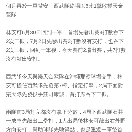
個月再於一軍敲安，西武隊終場以6比1擊敗樂天金
鷲隊。
林安可6月30日回到一軍，首場先發出賽4打數吞下
2次三振，7月2日先發出賽3打數沒有安打，也吞下
2次三振，回到一軍後，今天賽前2場出賽，共7打數
沒有敲出安打。
西武隊今天與樂天金鷲隊在沖繩那霸球場交手，林
安可擔任西武隊先發第7棒、指定打擊，2局下面對
樂天隊先發投手莊司康誠，首打席吞下三振。
兩隊前3局打完都沒有拿下分數，4局下西武隊石井
一成率先敲出二壘打，1人出局後林安可敲出右外野
方向安打，幫助球隊先馳得點，也是重返一軍後首