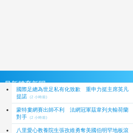
最新體育新聞
國際足總為世足私有化致歉 重申力挺主席英凡
提諾
(2 小時前)
蒙特婁網賽出師不利 法網冠軍茲韋列夫輸荷蘭
對手
(2 小時前)
八里愛心教養院生張孜維勇奪美國伯明罕地板滾