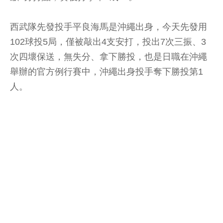
西武隊先發投手平良海馬是沖繩出身，今天先發用
102球投5局，僅被敲出4支安打，投出7次三振、3
次四壞保送，無失分、拿下勝投，也是日職在沖繩
舉辦的官方例行賽中，沖繩出身投手奪下勝投第1
人。