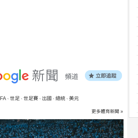
IFA
世足
世足賽
出國
總統
美元
、
、
、
、
、
更多體育新聞 »