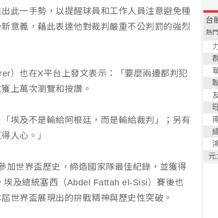
9月推出此一手勢，以提醒球員和工作人員注意避免種
予新意義，藉此表達他對裁判嚴重不公判罰的強烈
earer）也在X平台上發文表示：「要麼兩邊都判犯
文獲上萬次瀏覽和按讚。
，「埃及不是輸給阿根廷，而是輸給裁判」；另有
贏得人心。」
參加世界盃歷史，締造國家隊最佳紀錄，並獲得
統塞西（Abdel Fattah el-Sisi）賽後也
本屆世界盃展現出的拚戰精神與歷史性突破。