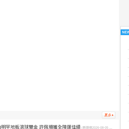
NE
明罕地板滾球雙金 許佩珊獲全障運佳績
(新頭條2026-08-05 22:55:34)