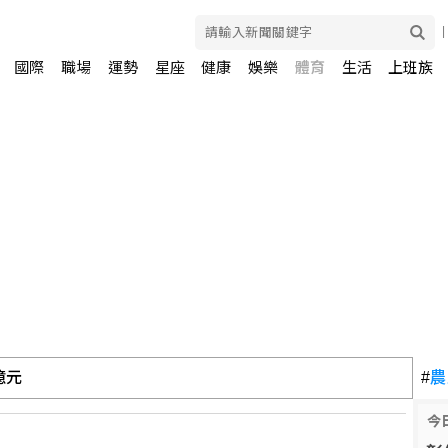
國際
職場
運勢
星座
健康
娛樂
體育
生活
上班族
億元
#
農
今
 攻綠電交易