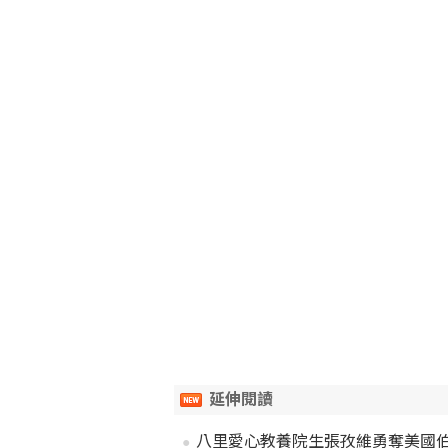
延伸閱讀
八里愛心教養院生張孜維勇奪美國伯