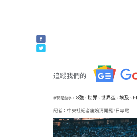
8強
世界
世界盃
埃及
F
新聞關鍵字：
、
、
、
、
記者：中央社記者施婉清開羅7日專電