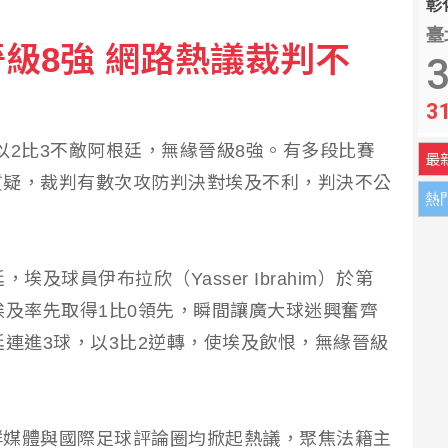
彰化
臺
級8強 網路熱議裁判不
急馳西部 第一視角曝
3
3
本 躍台股史上第3檔萬元股
，以2比3不敵阿根廷，無緣晉級8強。有多段比賽
最
質疑，裁判有數次攻防判決對埃及不利，判決不公
熱
及球員伊布拉欣（Yasser Ibrahim）於第
埃及率先取得1比0領先，瞬間讓廣大球迷興奮齊
廷連進3球，以3比2逆轉，使埃及飲恨，無緣晉級
群媒體與國際足球評論圈均掀起熱議，聚焦法籍主