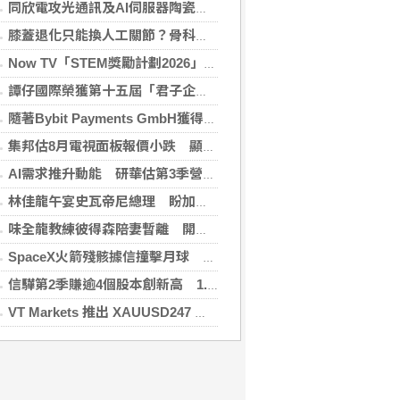
同欣電攻光通訊及AI伺服器陶瓷基板 明年業績看佳
膝蓋退化只能換人工關節？骨科醫師解析「退化性關節炎」治療評估
Now TV「STEM獎勵計劃2026」正式開始｜獲長隆度假區全力支持 推出《主題樂園有趣科學大探索》第二季及「長隆小科學家大獎」
譚仔國際榮獲第十五屆「君子企業獎」 卓越ESG及營商表現備受肯定
隨著Bybit Payments GmbH獲得電子貨幣機構牌照，Bybit.eu進一步拓展其在歐洲的業務布局
集邦估8月電視面板報價小跌 顯示器及NB面板持平
AI需求推升動能 研華估第3季營收雙增、毛利率持穩
林佳龍午宴史瓦帝尼總理 盼加強各領域雙邊合作
味全龍教練彼得森陪妻暫離 開啟台美往返模式
SpaceX火箭殘骸據信撞擊月球 無即時畫面暫難確認
信驊第2季賺逾4個股本創新高 1.87億元參與M31私募
VT Markets 推出 XAUUSD247 重新定義黃金交易時間