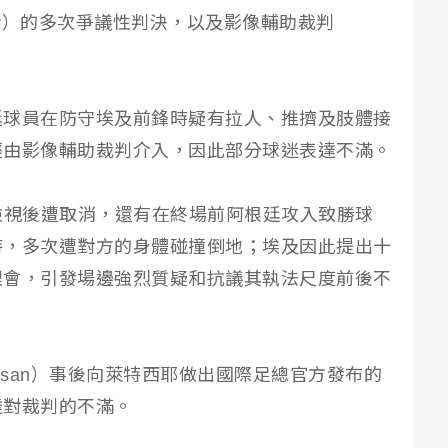
texier）的多次爭議性判決，以及影像輔助裁判
廷球員在防守埃及前鋒時疑有拉人、推擠及肢體接
經由影像輔助裁判介入，因此部分球迷表達不滿。
檢視後遭取消，還有在終場前阿根廷攻入致勝球
時，多次遭對方的身體碰撞倒地；埃及因此提出十
理會，引發場邊強烈質疑和抗議其執法尺度前後不
assan）事後向萊特西耶做出國際足總官方發布的
達對裁判的不滿。