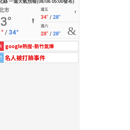
縣 一週天氣預報(08/06 05:00發布)
北市
週五
34°
/
28°
3°
週六
1°
/
34°
28°
/
28°
google熱搜-新竹氣爆
新
名人被打臉事件
門