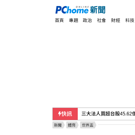
首頁
專題
政治
社會
財經
科技
快訊
三大法人買超台股45.62
新聞
體育
世界盃
東元推綠電轉供半導體廠