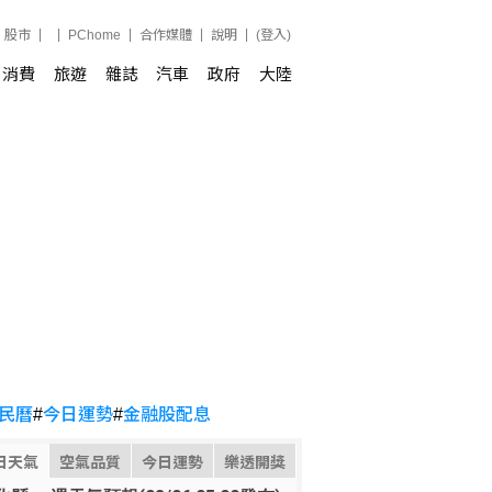
股市
PChome
合作媒體
說明
(登入)
消費
旅遊
雜誌
汽車
政府
大陸
民曆
#
今日運勢
#
金融股配息
日天氣
空氣品質
今日運勢
樂透開獎