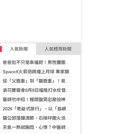
人氣新聞
人氣體育新聞
T
爸爸肚不只是幸福肥！男性腰圍逾90公分 醫籲留意脂肪肝風險
SpaceX火箭恐將撞上月球 專家關注衝擊後果
從「父擔重」到「腹擔重」！爸爸肚恐暗藏中年男性健康危機
浪花雙龍會8月8日福隆打水仗登場 尚有免費名額快報名，還可抽住宿券！
醫師也中招！椎間盤突出壓迫神經 微創內視鏡手術助重返正常生活
2026「老爺式旅行」，以「島嶼的弦外之音」為題 帶旅人開箱歌劇院後台、探訪地下舞廳年代及體驗民歌
貓公部落釀酒節、石梯坪圍火派對 分別在中秋與國慶連假登場
天氣一熱就胸悶、心悸？中醫師提醒：高溫讓心臟負擔大增，別輕忽身體警訊