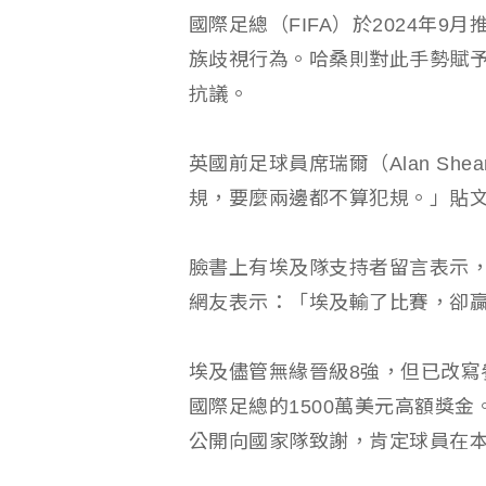
國際足總（FIFA）於2024年
族歧視行為。哈桑則對此手勢賦
抗議。
英國前足球員席瑞爾（Alan Sh
規，要麼兩邊都不算犯規。」貼
臉書上有埃及隊支持者留言表示
網友表示：「埃及輸了比賽，卻
埃及儘管無緣晉級8強，但已改寫
國際足總的1500萬美元高額獎金。埃及總
公開向國家隊致謝，肯定球員在