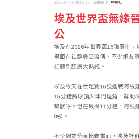
2026-07-08 08:50:28 新聞來源 :
中央社
埃及世界盃無緣晉
漢光42》宜蘭部隊夜間
公
川湖上半年大賺11個股
埃及在2026年世界盃16強賽中
畫面在社群廣泛流傳，不少網友
話題引起廣大熱議。
埃及今天在世足賽16強迎戰阿根廷，埃
15分鐘將球頂入球門遠角，幫助
聲歡呼。但在最後11分鐘，阿根
8強。
不少網友分享比賽畫面，埃及社