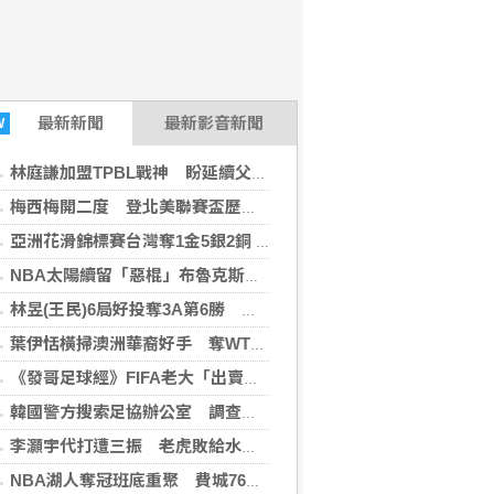
最新
新聞
最新影音新聞
W
林庭謙加盟TPBL戰神 盼延續父親籃球精神回饋台灣
梅西梅開二度 登北美聯賽盃歷史進球王
亞洲花滑錦標賽台灣奪1金5銀2銅 團隊表現超出預期
NBA太陽續留「惡棍」布魯克斯 簽3年23億合約
林昱(王民)6局好投奪3A第6勝 鄭宗哲3度上壘
葉伊恬橫掃澳洲華裔好手 奪WTT橫濱冠軍賽首勝
《發哥足球經》FIFA老大「出賣足球靈魂」之震撼彈（上）
韓國警方搜索足協辦公室 調查世界盃主帥任命案
李灝宇代打遭三振 老虎敗給水手終止4連勝
NBA湖人奪冠班底重聚 費城76人簽下卡德威-波普