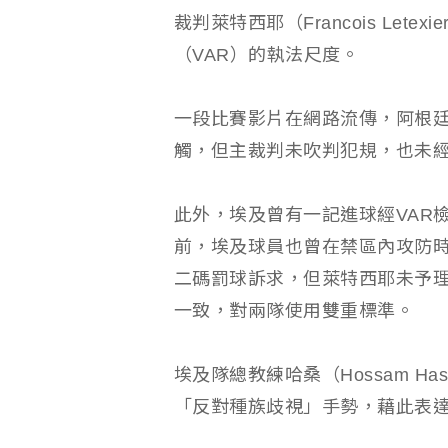
裁判萊特西耶（Francois Le
（VAR）的執法尺度。
一段比賽影片在網路流傳，阿根
觸，但主裁判未吹判犯規，也未
此外，埃及曾有一記進球經VAR
前，埃及球員也曾在禁區內攻防
二碼罰球訴求，但萊特西耶未予
一致，對兩隊使用雙重標準。
埃及隊總教練哈桑（Hossam H
「反對種族歧視」手勢，藉此表