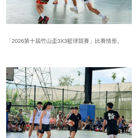
「2026第十屆竹山盃3X3籃球競賽」比賽情形。