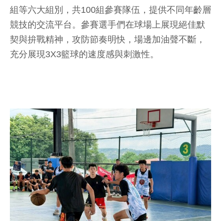
組等六大組別，共100組參賽隊伍，提供不同年齡層
競技的交流平台。參賽選手們在球場上展現絕佳默
契與拚戰精神，攻防節奏明快，場邊加油聲不斷，
充分展現3X3籃球的速度感與刺激性。