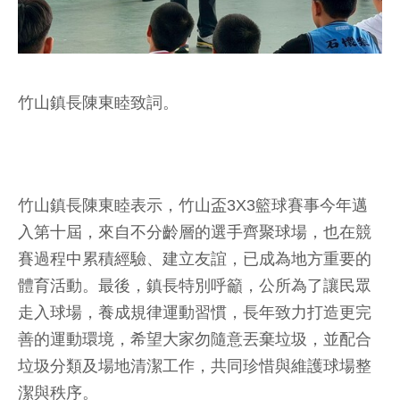
竹山鎮長陳東睦致詞。
竹山鎮長陳東睦表示，竹山盃3X3籃球賽事今年邁
入第十屆，來自不分齡層的選手齊聚球場，也在競
賽過程中累積經驗、建立友誼，已成為地方重要的
體育活動。最後，鎮長特別呼籲，公所為了讓民眾
走入球場，養成規律運動習慣，長年致力打造更完
善的運動環境，希望大家勿隨意丟棄垃圾，並配合
垃圾分類及場地清潔工作，共同珍惜與維護球場整
潔與秩序。