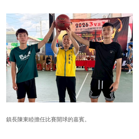
鎮長陳東睦擔任比賽開球的嘉賓。