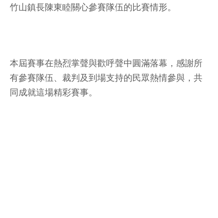
竹山鎮長陳東睦關心參賽隊伍的比賽情形。
本屆賽事在熱烈掌聲與歡呼聲中圓滿落幕，感謝所
有參賽隊伍、裁判及到場支持的民眾熱情參與，共
同成就這場精彩賽事。
圖／竹山鎮公所提供
此篇文章最開始出處為：
竹山盃3X3籃球賽熱血開