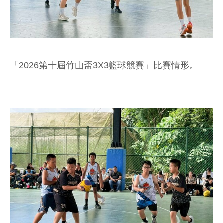
「2026第十屆竹山盃3X3籃球競賽」比賽情形。