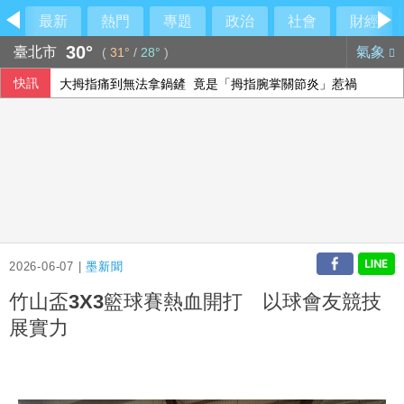
最新
熱門
專題
政治
社會
財經
30°
臺北市
氣象
(
31°
/
28°
)
快訊
大拇指痛到無法拿鍋鏟 竟是「拇指腕掌關節炎」惹禍
温世政揭AZ來台內幕：當年台灣真的很不容易
美伊戰火下沙土巴3國簽防禦協定 背後意涵一次看
父親節壽險業者教戰 爸爸保險三階段策略
2026-06-07 |
墨新聞
竹山盃3X3籃球賽熱血開打 以球會友競技
展實力