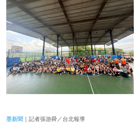
墨新聞
｜記者張游舜／台北報導