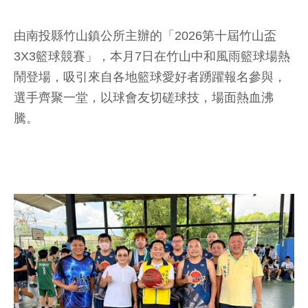
由南投縣竹山鎮公所主辦的「2026第十屆竹山盃
3X3籃球競賽」，本月7日在竹山中和風雨籃球場熱
鬧登場，吸引來自各地籃球愛好者踴躍報名參與，
選手齊聚一堂，以球會友切磋球技，場面熱血沸
騰。