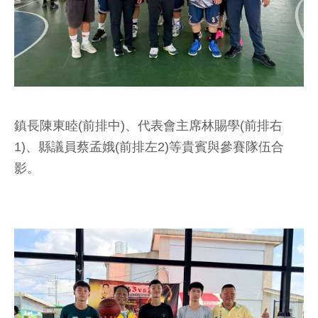
鎮長陳東睦(前排中)、代表會主席林賜學(前排右
1)、縣議員蔡孟娥(前排左2)等貴賓與參賽隊伍合
影。