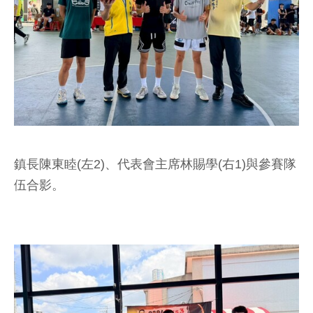
鎮長陳東睦(左2)、代表會主席林賜學(右1)與參賽隊
伍合影。