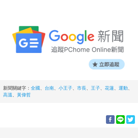
新聞關鍵字：
全國
、
台南
、
小王子
、
市長
、
王子
、
花蓮
、
運動
、
高溫
、
黃偉哲