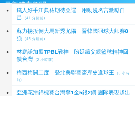
最新體育新聞
鐵人好手江典祐期待亞運 用動漫名言激勵自
己
(41 分鐘前)
蘇力揚扳倒大馬新秀尤陽 晉韓國羽球大師賽8
強
(45 分鐘前)
林庭謙加盟TPBL戰神 盼延續父親籃球精神回
饋台灣
(2 小時前)
梅西梅開二度 登北美聯賽盃歷史進球王
(3 小時
前)
亞洲花滑錦標賽台灣奪1金5銀2銅 團隊表現超出
預期
(3 小時前)
延伸閱讀
台東農業處長許家豪涉圖利 法院更裁提高交保