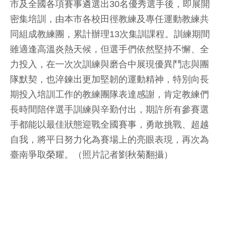
市及全國各項賽事遴選出30名優秀選手後，即展開
密集培訓，由本市各校田徑教練及專任運動教練共
同組成教練團，累計辦理13次集訓課程。訓練期間
雖適逢高溫炎熱天候，但選手們依然堅持不懈、全
力投入，在一次次訓練與磨合中展現優異鬥志與團
隊默契，也淬鍊出更加堅韌的運動精神，特別向長
期投入培訓工作的教練團隊表達感謝，肯定教練們
長時間陪伴選手訓練與辛勤付出，期許所有參賽選
手都能以最佳狀態迎戰全國賽事，勇敢挑戰、超越
自我，將平日努力化為賽場上的亮眼表現，再次為
臺南爭取榮耀。（照片記者劉秋菊翻攝）