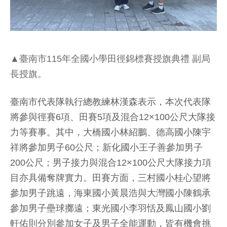
▲臺南市115年全國小學田徑錦標賽授旗典禮 副局
長授旗。
臺南市代表隊執行總教練林漢森表示，本次代表隊
將參與徑賽6項、田賽5項及混合12×100公尺大隊接
力等賽事。其中，大橋國小林紹鵬、德高國小陳宇
祥將參加男子60公尺；新化國小王子善參加男子
200公尺；男子接力與混合12×100公尺大隊接力項
目亦具備奪牌實力。田賽方面，三村國小桂心望將
參加男子跳遠，海東國小黃晨浩與大灣國小陳鶴承
參加男子壘球擲遠；東光國小李羽恬及鳳山國小劉
軒佑則分別參加女子及男子全能運動，皆有機會挑