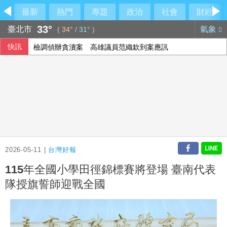
最新
熱門
專題
政治
社會
財經
33°
臺北市
氣象
(
34°
/
31°
)
快訊
檢調偵辦貪瀆案 高雄議員范織欽到案應訊
國台辦推「台青e家」涉違法 陸委會研議下架屏蔽
陳智菡仿《VOGUE》侵權？他直搖頭吐槽一句
雄獅上半年EPS 7.27元 下半年營收獲利可期
2026-05-11 |
台灣好報
115年全國小學田徑錦標賽將登場 臺南代表
隊授旗誓師迎戰全國