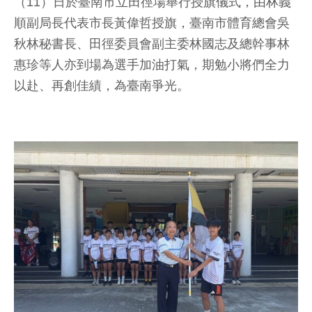
（11）日於臺南市立田徑場舉行授旗儀式，由林義
順副局長代表市長黃偉哲授旗，臺南市體育總會吳
秋林秘書長、田徑委員會副主委林國志及總幹事林
惠珍等人亦到場為選手加油打氣，期勉小將們全力
以赴、再創佳績，為臺南爭光。