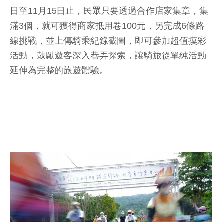
日至11月15日止，民眾只要透過合作店家集章，集
滿3個，就可獲得商家抵用卷100元，另完成6條路
線挑戰，並上傳騎乘紀錄截圖，即可參加超值摸彩
活動，鼓勵遊客深入巷弄探索，讓騎旅從單純活動
延伸為完整的旅遊體驗。