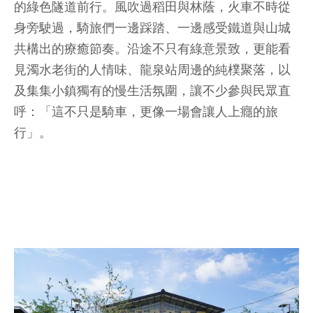
的綠色隧道前行。風吹過稻田與林蔭，火車不時從
身旁駛過，騎旅們一邊踩踏、一邊感受鐵道與山城
共構出的療癒節奏。沿途不只有綠意景致，更能看
見濁水老街的人情味、龍泉站周邊的純樸聚落，以
及集集小鎮獨有的慢生活氛圍，讓不少參與民眾直
呼：「這不只是騎車，更像一場會讓人上癮的旅
行」。