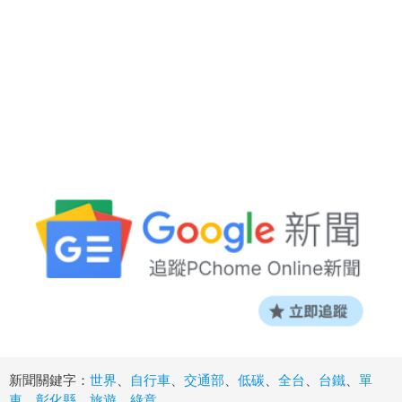
新聞關鍵字：
世界
、
自行車
、
交通部
、
低碳
、
全台
、
台鐵
、
單
車
、
彰化縣
、
旅遊
、
綠意