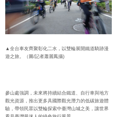
▲全台車友齊聚彰化二水，以雙輪展開鐵道騎跡漫
遊之旅。（圖/記者蕭麗鳳攝)
參山處強調，未來將持續結合鐵道、自行車與地方
觀光資源，推出更多具國際觀光潛力的低碳旅遊體
驗，帶領民眾以雙輪探索中臺灣山城之美，讓世界
看見臺灣最迷人的綠色旅行風景。