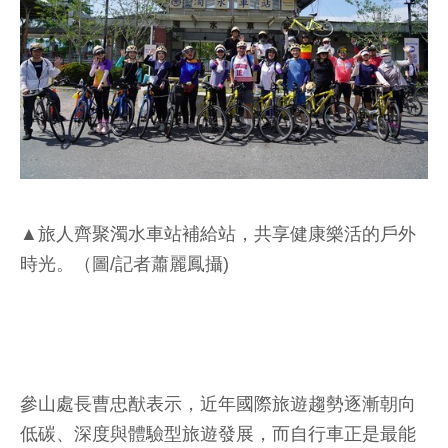
▲旅人齊聚濁水車站補給站，共享健康樂活的戶外
時光。（圖/記者蕭麗鳳攝)
參山處長曹忠猷表示，近年國際旅遊趨勢逐漸朝向
低碳、深度與體驗型旅遊發展，而自行車正是最能