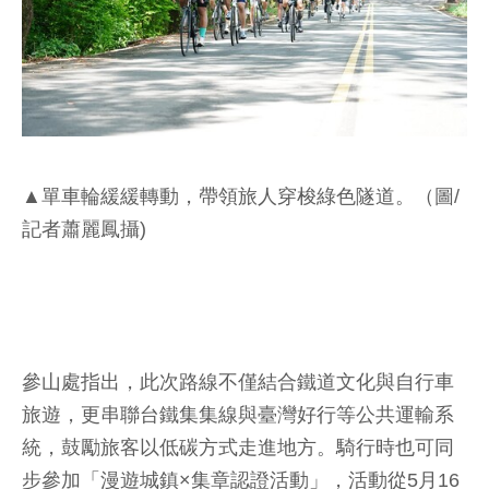
▲單車輪緩緩轉動，帶領旅人穿梭綠色隧道。（圖/
記者蕭麗鳳攝)
參山處指出，此次路線不僅結合鐵道文化與自行車
旅遊，更串聯台鐵集集線與臺灣好行等公共運輸系
統，鼓勵旅客以低碳方式走進地方。騎行時也可同
步參加「漫遊城鎮×集章認證活動」，活動從5月16