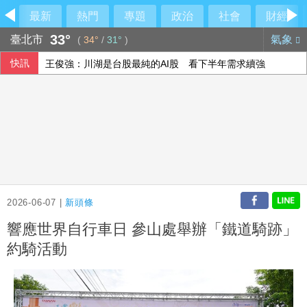
最新
熱門
專題
政治
社會
財經
33°
臺北市
氣象
(
34°
/
31°
)
快訊
王俊強：川湖是台股最純的AI股 看下半年需求續強
科技股財報不如預期 日經指數走跌
農水署活動喊「黃世杰凍蒜」 他舉報賄選
高市早苗15日是否參拜靖國神社 日政府：由首相判斷
2026-06-07 |
新頭條
響應世界自行車日 參山處舉辦「鐵道騎跡」
約騎活動