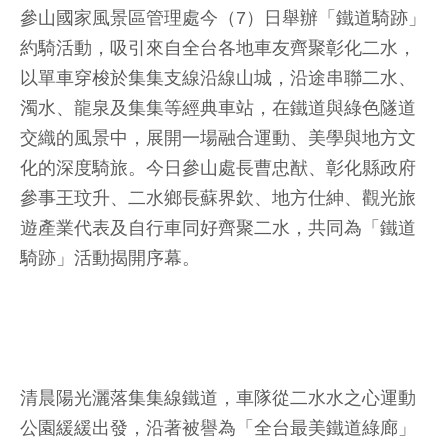
參山國家風景區管理處今（7）日舉辦「鐵道騎跡」
約騎活動，吸引來自全台各地車友齊聚彰化二水，
以單車穿梭於集集支線沿線山城，沿途串聯二水、
濁水、龍泉及集集等經典車站，在鐵道與綠色隧道
交織的風景中，展開一場融合運動、美學與地方文
化的深度騎旅。今日參山處長曹忠猷、彰化縣政府
參事王玟升、二水鄉長蘇界欽、地方仕紳、觀光旅
遊產業代表及自行車同好齊聚二水，共同為「鐵道
騎跡」活動揭開序幕。
清晨陽光灑落集集線鐵道，車隊從二水水之心運動
公園緩緩出發，沿著被譽為「全台最美鐵道綠廊」