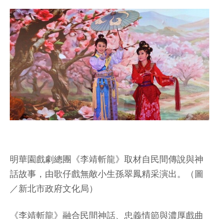
明華園戲劇總團《李靖斬龍》取材自民間傳說與神
話故事，由歌仔戲無敵小生孫翠鳳精采演出。（圖
／新北市政府文化局）
《李靖斬龍》融合民間神話、忠義情節與濃厚戲曲