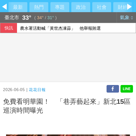
最新
熱門
專題
政治
社會
財經
33°
臺北市
氣象
(
34°
/
31°
)
快訊
農水署活動喊「黃世杰凍蒜」 他舉報賄選
烏克蘭無人機攻擊俄電商野莓倉庫 距邊境逾2000公里
美國擬祭多晶矽關稅15% 中國8家大廠表態反內捲
石崇良、姜至剛真請辭？莊瑞雄一句震撼回應
2026-06-05 |
花花日報
免費看明華園！ 「巷弄藝起來」新北15區
巡演時間曝光