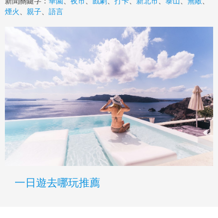
新聞關鍵字：
華園
、
夜市
、
戲劇
、
打卡
、
新北市
、
泰山
、
無敵
、
煙火
、
親子
、
語言
一日遊去哪玩推薦