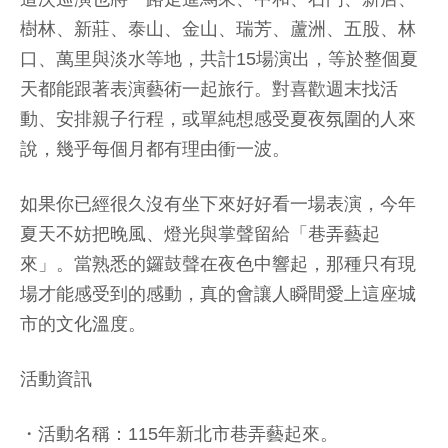
樹林、新莊、泰山、金山、瑞芳、蘆洲、五股、林
口、萬里與淡水等地，共計15場演出，等於整個夏
天都能跟著表演藝術一起旅行。對喜歡週末找活
動、安排親子行程，或單純想感受夏夜氛圍的人來
說，幾乎每個月都有理由衝一波。
如果你已經很久沒有坐下來好好看一場表演，今年
夏天不妨把晚風、燈光與掌聲留給「巷弄藝起
來」。當熟悉的鑼鼓聲在夜色中響起，那種只有現
場才能感受到的感動，真的會讓人瞬間愛上這座城
市的文化溫度。
活動資訊
・活動名稱：115年新北市巷弄藝起來。