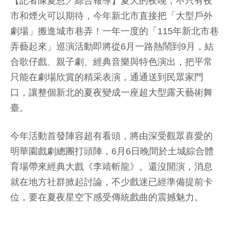
【記者陳夏恩／綜合報導】夏天的夜晚，不只有夜
市和煙火可以期待，今年新北市直接把「大型戶外
劇場」搬進城市巷弄！一年一度的「115年新北市巷
弄藝起來」巡演活動即將從6月一路熱鬧到9月，結
合歌仔戲、親子劇、經典音樂與特色演出，把平常
只能在劇場欣賞的精采表演，通通送到民眾家門
口，讓整個新北的夏夜變成一座超大型露天藝術舞
臺。
今年活動首發陣容超有看頭，將由深受觀眾喜愛的
明華園戲劇總團打頭陣，6月6日晚間於土城綜合體
育場帶來經典大戲《李靖斬龍》。還沒開演，消息
就在地方社群掀起討論，不少戲迷已經準備提前卡
位，要在夏夜星空下感受傳統戲曲的震撼魅力。