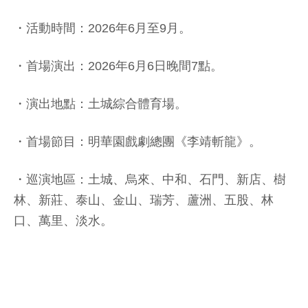
・活動時間：2026年6月至9月。
・首場演出：2026年6月6日晚間7點。
・演出地點：土城綜合體育場。
・首場節目：明華園戲劇總團《李靖斬龍》。
・巡演地區：土城、烏來、中和、石門、新店、樹
林、新莊、泰山、金山、瑞芳、蘆洲、五股、林
口、萬里、淡水。