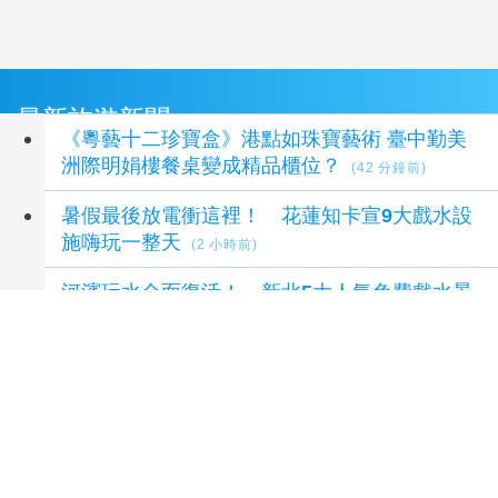
最新旅遊新聞
《粵藝十二珍寶盒》港點如珠寶藝術 臺中勤美
洲際明娟樓餐桌變成精品櫃位？
(42 分鐘前)
暑假最後放電衝這裡！ 花蓮知卡宣9大戲水設
施嗨玩一整天
(2 小時前)
河濱玩水全面復活！ 新北5大人氣免費戲水景
點回歸
(3 小時前)
全臺唯一森林、湖泊、海岸定向越野在臺東！
邊旅行邊闖關超有趣
(4 小時前)
臺北貓空變身最美山城！ 秋季藝術、冬季花海
輪番登場
(5 小時前)