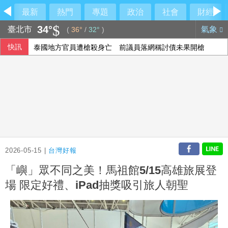
最新
熱門
專題
政治
社會
財經
34°
臺北市
氣象
(
36°
/
32°
)
快訊
泰國地方官員遭槍殺身亡 前議員落網稱討債未果開槍
揚秦7月營收創單月歷史新高
台積電7月營收出爐 年增44.7%再創歷史新高
林宸佑涉共諜案 高雄高分檢起訴涉收賄退役軍人
2026-05-15 |
台灣好報
「嶼」眾不同之美！馬祖館5/15高雄旅展登
場 限定好禮、iPad抽獎吸引旅人朝聖