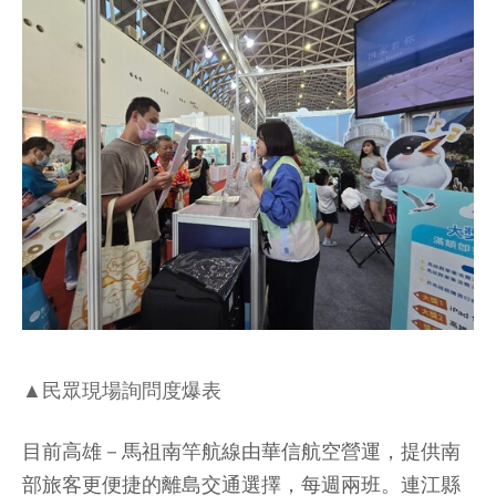
▲民眾現場詢問度爆表
目前高雄－馬祖南竿航線由華信航空營運，提供南
部旅客更便捷的離島交通選擇，每週兩班。連江縣