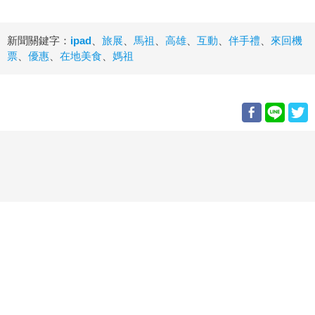
新聞關鍵字：
ipad
、
旅展
、
馬祖
、
高雄
、
互動
、
伴手禮
、
來回機
票
、
優惠
、
在地美食
、
媽祖