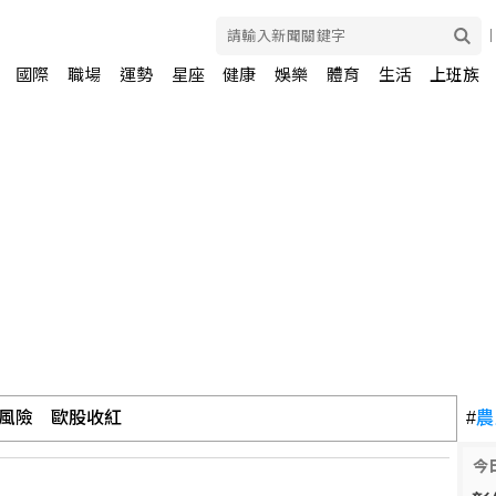
國際
職場
運勢
星座
健康
娛樂
體育
生活
上班族
風險 歐股收紅
#
農
今