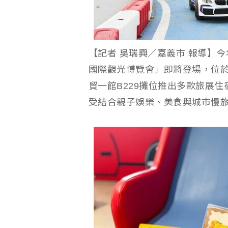
【記者 吳瑞興／嘉義市 報導】今
國際觀光博覽會」即將登場，位
貿一館B229攤位推出多款旅展
受結合親子娛樂、美食與城市慢