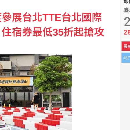
彰化
臺
參展台北TTE台北國際
2
住宿券最低35折起搶攻
2
最
熱