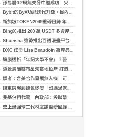
孫易磊0.2局無失分中繼成功 火腿擊敗軟銀
Bybit的ByX功能迭代升級，從內容平台全面進化為社交交易樞紐，新增多項特色功能
新加坡TOKEN2049重磅回歸 年度行業頂級盛會再度啟幕
BingX 推出 200 萬 USDT 多資產交易活動，聚焦當前最受關注的市場趨勢
Shueisha 強勢推出百語漫畫平台 MANGA MILLION 大舉進軍全球市場
DXC 任命 Lisa Beaudoin 為產品總監，以加速產品導向型增長
腹膜透析「年紀大學不會」？醫：年齡並非限制 評估還要看3面向
遠景烏蘭察布星河基地投產 打造吉瓦級AI基礎設施新模式
學者：台美合作發展無人機 可降對中依賴強化嚇阻
擋車牌曬到褪色慘變「沒遇過就好了」！崔始源親朝聖崩潰喊：記得常換照片
兆基包租代管 內政部：設聯繫諮詢窗口統一受理
史上最強球二代林庭謙重磅回歸 林庭謙可否取代雙林成為戰神吸鈔機?