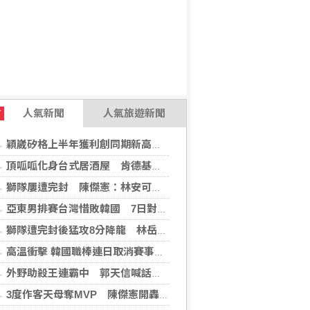
人氣新聞
人氣旅遊新聞
T
穎崴矽格上半年獲利創同期新高 AI先進製程需求帶動
頂呱呱化身台式居酒屋 肯德基聯名EVA攻漫迷
獅隊屢遭完封 陳傑憲：林安可這種天才也願改變
亞東男排賽台灣惜敗韓國 7日對戰日本拚4強
獅隊遭完封後猛攻8分降龍 林岳平：總是要發揮
高溫衝擊 韓國職棒連日取消賽事、11日起晚間7時開打
外野助殺王連霸中 郭天信喊話挑戰生涯百助殺
3度作客天母奪MVP 陳傑憲開轟擊退雙殺心魔