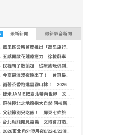
最新
新聞
最新影音新聞
W
萬里區公所首度推出「萬里旅行能量圖鑑」摺頁在手，山海我有！一起去旅行
五感開啟花蓮療癒力 徐榛蔚率「療癒之境」驚豔高齡博覽會
民雄親子散策趣 從療癒玩偶到鳳梨好滋味一路玩進在地特色
今夏最浪漫夜晚來了！ 台東最美星空攜手乱彈阿翔陪你過父親節
循著茶香跑進雲霧山林！ 2026嘉義阿里山茶香雲徑接力賽開放報名
捷米JAMIE把臺北帶向世界 文博會限定展區曝光
飛往極北之地擁抱大自然 阿拉斯加夢幻景點開箱
父親節別只吃飯！ 屏東七條旅行路線陪爸爸放鬆去
台北就能聞見嘉義 文博會打造沉浸式香氣展
2026東北角外澳月夜8/22-8/23浪漫登場！ 感受一「夏」東北角夜的浪漫！