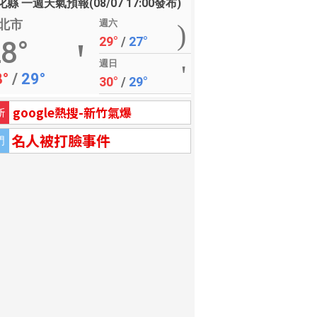
縣 一週天氣預報(08/07 17:00發布)
北市
週六
29°
/
27°
8°
週日
8°
/
29°
30°
/
29°
google熱搜-新竹氣爆
新
名人被打臉事件
門