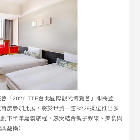
「2026 TTE台北國際觀光博覽會」即將登
首度參加此展，將於世貿一館B229攤位推出多
規劃下半年嘉義旅程，感受結合親子娛樂、美食與
瑞興翻攝）