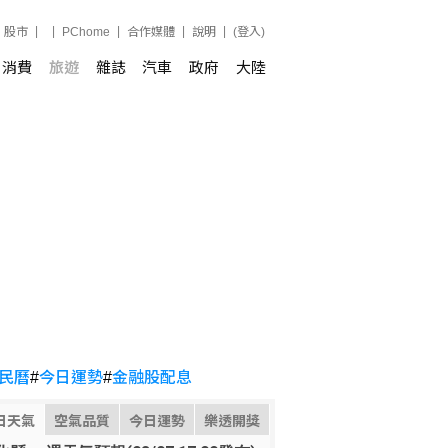
股市
PChome
合作媒體
說明
(登入)
消費
旅遊
雜誌
汽車
政府
大陸
民曆
#
今日運勢
#
金融股配息
日天氣
空氣品質
今日運勢
樂透開獎