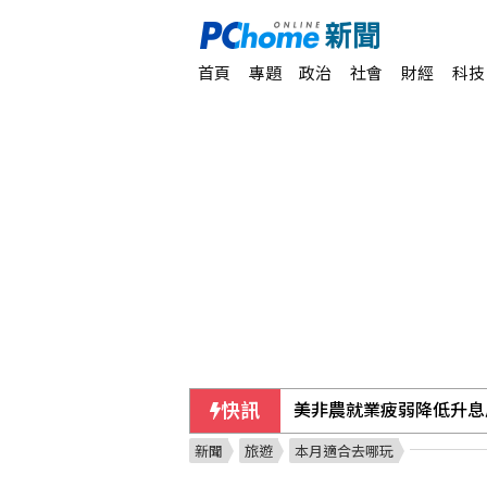
首頁
專題
政治
社會
財經
科技
快訊
美非農就業疲弱降低升息
新聞
旅遊
本月適合去哪玩