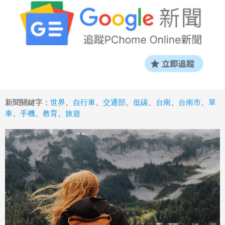
新聞關鍵字：
世界
、
自行車
、
交通部
、
低碳
、
台南
、
台南市
、
單
車
、
手機
、
教育
、
旅遊