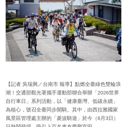
【記者 吳瑞興／台南市 報導】點燃全臺綠色雙輪浪
潮！交通部觀光署攜手運動部聯合舉辦「2026世界
自行車日」系列活動，以「健康臺灣、低碳永續」
為核心，號召全臺同步開騎。其中，由西拉雅國家
風景區管理處主辦的「菱波騎遊」於今（6月3日）
日熱鬧登場，吸引上百名車友齊聚官田。