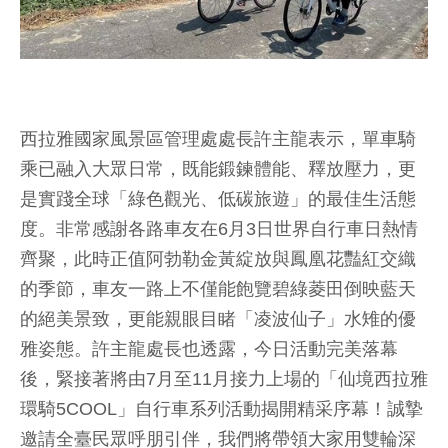
西拉雅國家風景區管理處處長許主龍表示，單車騎
乘已融入大眾日常，既能鍛鍊體能、釋放壓力，更
是實踐全球「綠色觀光、低碳旅遊」的最佳生活態
度。非常感謝各路車友在6月3日世界自行車日熱情
齊聚，此時正值阿勃勒金黃綻放與鳳凰花豔紅交織
的季節，車友一路上不僅能飽覽碧綠菱田倒映藍天
的絕美景致，更能親眼目睹「凌波仙子」水雉的優
雅姿態。許主龍處長也透露，今日活動完美落幕
後，緊接著將由7月至11月接力上場的「仙境西拉雅
環騎5COOL」自行車系列活動揭開精采序幕！誠摯
邀請全臺民眾呼朋引伴，我們將帶領大家用雙輪深