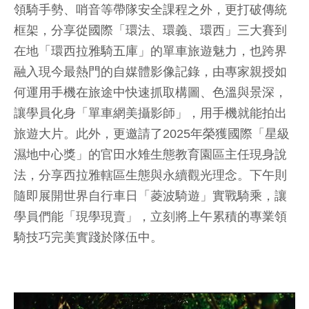
領騎手勢、哨音等帶隊安全課程之外，更打破傳統
框架，分享從國際「環法、環義、環西」三大賽到
在地「環西拉雅騎五庫」的單車旅遊魅力，也跨界
融入現今最熱門的自媒體影像記錄，由專家親授如
何運用手機在旅途中快速抓取構圖、色溫與景深，
讓學員化身「單車網美攝影師」，用手機就能拍出
旅遊大片。此外，更邀請了2025年榮獲國際「星級
濕地中心獎」的官田水雉生態教育園區主任現身說
法，分享西拉雅轄區生態與永續觀光理念。下午則
隨即展開世界自行車日「菱波騎遊」實戰騎乘，讓
學員們能「現學現賣」，立刻將上午累積的專業領
騎技巧完美實踐於隊伍中。