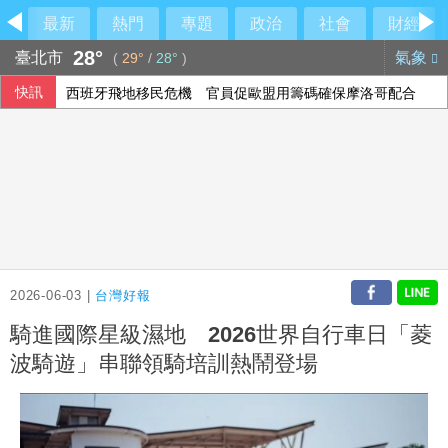
最新
熱門
專題
政治
社會
財經
28°
臺北市
氣象
(
29°
/
28°
)
快訊
西班牙飛地移民危機 官員促歐盟用籌碼確保摩洛哥配合
阿波羅2475億收購廉航 擊退對手入主易捷航空
投資人評估企業財報 歐股互有漲跌
2026-06-03 |
台灣好報
騎進國際星級濕地 2026世界自行車日「菱
波騎遊」串聯領騎培訓熱鬧登場