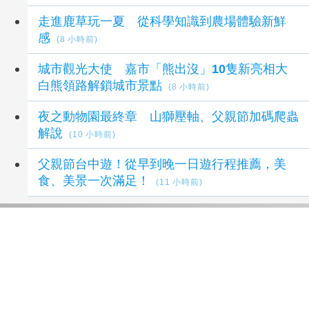
走進鹿草玩一夏 從科學知識到農場體驗新鮮
感
(8 小時前)
城市觀光大使 嘉市「熊出沒」10隻新亮相大
白熊領路解鎖城市景點
(8 小時前)
夜之動物園最終章 山獅壓軸、父親節加碼爬蟲
解說
(10 小時前)
父親節台中遊！從早到晚一日遊行程推薦，美
食、美景一次滿足！
(11 小時前)
延伸閱讀
賞燈夜遊解謎集章一次體驗 九份紅燈籠祭展期
最後倒數
2 小時前
台中首例本土傷寒 衛生局長曾梓展提醒勤洗