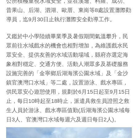
公所積極重視水域安全，並在溪邊、料羅、成功、
昔果山、后湖、泗湖、歐厝、東崗等8處設置灘際勸
導員，迄9月30日止執行灘際安全勸導工作。
又鑑於中小學陸續畢業季及暑假期間氣溫攀升，民
眾前往水域戲水的機會也相對增加，為維護戲水民
眾安全、提供友善的水域活動場域，縣府亦選定海
象相對穩定、交通方便、活動人潮眾多及基礎服務
設施完善的「金寧鄉后湖海濱公園水域」及「金沙
鎮官澳灣口水域」等二處，設置游泳、戲水專區，
供民眾安心遊憩使用，規劃於6月15日起至9月15日
止，每日10時起至18時止，派遣具救生員證照之救
生人員於游泳、戲水專區值勤(后湖海濱公園水域每
日3人、官澳灣口水域每週六及週日每日2人)。