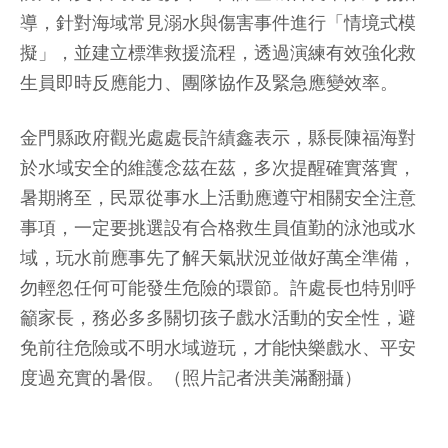
導，針對海域常見溺水與傷害事件進行「情境式模
擬」，並建立標準救援流程，透過演練有效強化救
生員即時反應能力、團隊協作及緊急應變效率。
金門縣政府觀光處處長許績鑫表示，縣長陳福海對
於水域安全的維護念茲在茲，多次提醒確實落實，
暑期將至，民眾從事水上活動應遵守相關安全注意
事項，一定要挑選設有合格救生員值勤的泳池或水
域，玩水前應事先了解天氣狀況並做好萬全準備，
勿輕忽任何可能發生危險的環節。許處長也特別呼
籲家長，務必多多關切孩子戲水活動的安全性，避
免前往危險或不明水域遊玩，才能快樂戲水、平安
度過充實的暑假。（照片記者洪美滿翻攝）