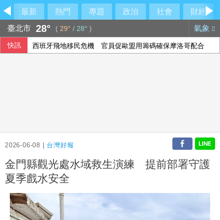
最新
熱門
專題
政治
社會
財經
28°
臺北市
氣象
(
29°
/
28°
)
快訊
西班牙飛地移民危機 官員促歐盟用籌碼確保摩洛哥配合
2026-06-08 |
台灣好報
金門縣觀光處水域救生演練 提前部署守護
夏季戲水安全