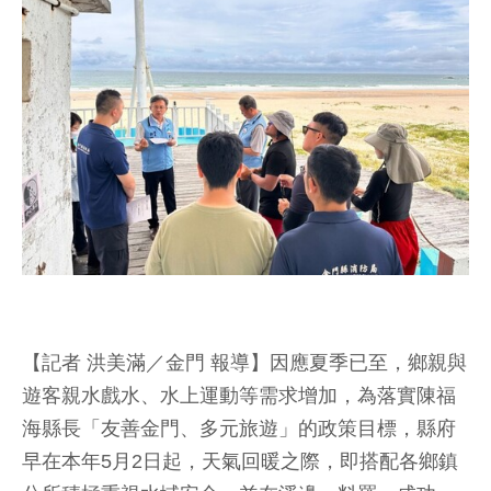
【記者 洪美滿／金門 報導】因應夏季已至，鄉親與
遊客親水戲水、水上運動等需求增加，為落實陳福
海縣長「友善金門、多元旅遊」的政策目標，縣府
早在本年5月2日起，天氣回暖之際，即搭配各鄉鎮