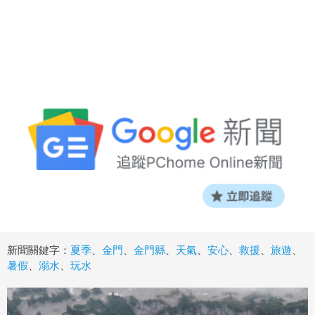
新聞關鍵字：
夏季
、
金門
、
金門縣
、
天氣
、
安心
、
救援
、
旅遊
、
暑假
、
溺水
、
玩水