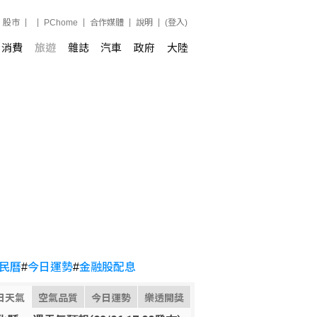
股市
PChome
合作媒體
說明
(登入)
消費
旅遊
雜誌
汽車
政府
大陸
民曆
#
今日運勢
#
金融股配息
日天氣
空氣品質
今日運勢
樂透開獎