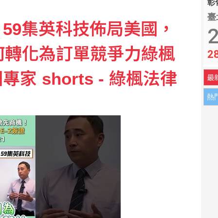
彰化
臺
59集英科技佈局美國，
 Eats：低報酬者收入增逾18%
2
如何轉化為訂單競爭力綠楓
2
 金管會請銀行全面清查
 shorts - 綠楓法律
最
熱