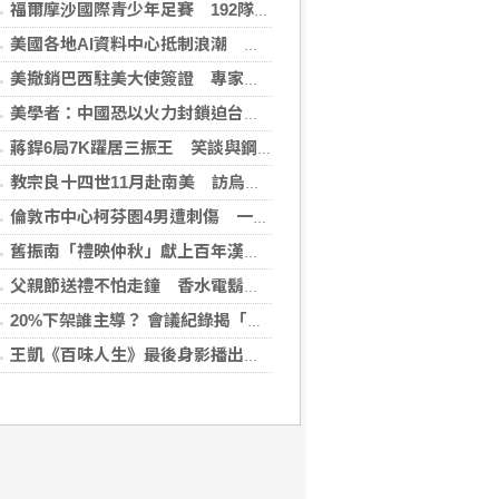
福爾摩沙國際青少年足賽 192隊參賽規模創新高
美國各地AI資料中心抵制浪潮 川普指控北京煽動
美撤銷巴西駐美大使簽證 專家警告加劇外交僵局
美學者：中國恐以火力封鎖迫台屈服 降低國際介入可能
蔣銲6局7K躍居三振王 笑談與鋼龍良性競爭
教宗良十四世11月赴南美 訪烏拉圭、阿根廷和秘魯
倫敦市中心柯芬園4男遭刺傷 一女涉持械攻擊被捕
舊振南「禮映仲秋」獻上百年漢餅心意 百日紅豆入餡經典蛋黃酥、噶瑪蘭聯名月餅、獨特人氣款必嚐
父親節送禮不怕走鐘 香水電鬍刀千年不敗
20%下架誰主導？ 會議紀錄揭「食安辦」提全面下架會牽連下游
王凱《百味人生》最後身影播出！夏宇禾捧信哭喊愛意 劇迷全破防