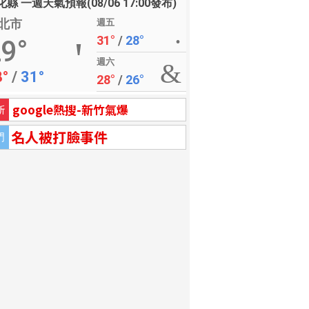
縣 一週天氣預報(08/06 17:00發布)
北市
週五
31°
/
28°
9°
週六
8°
/
31°
28°
/
26°
google熱搜-新竹氣爆
新
名人被打臉事件
門