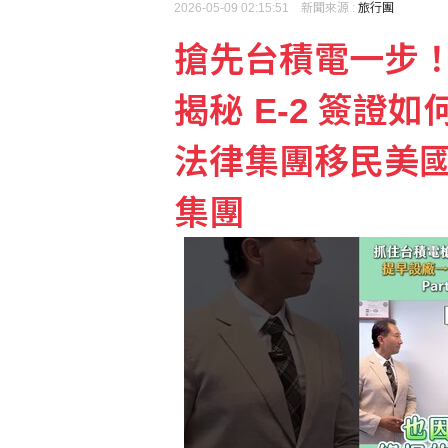
2026-05-09 02:15:51 新聞來源 :
旅行團
搶先台積電一步！
外送專法上路2週 Uber
揭秘 E-2 簽證
60多名行員遭指收回扣
法律集團移民美國專家
集團