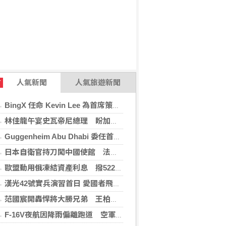
人氣新聞
人氣旅遊新聞
T
BingX 任命 Kevin Lee 為首席策略長，加速推進多資產、以用戶為核心的發展願景
林佳龍午宴史瓦帝尼總理 盼加強各領域雙邊合作
Guggenheim Abu Dhabi 委任首任館長
日本自衛官持刀闖中國使館 法庭上稱促中國改變外交
歐盟動用俄凍結資產利息 撥522億元援助烏克蘭
漢光42號實兵演習首日 愛國者飛彈車高雄罕見現蹤
范國宸開轟悍將大勝兄弟 王柏融再見安雄鷹擒猿
F-16V夜航因降雨偏離跑道 空軍：人員安全飛機輕損