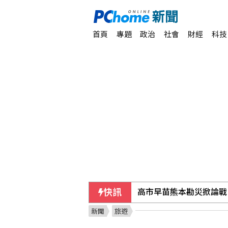
首頁
專題
政治
社會
財經
科技
快訊
高市早苗熊本勘災掀論戰
新聞
旅遊
旅遊市場漸擺脫戰爭干擾