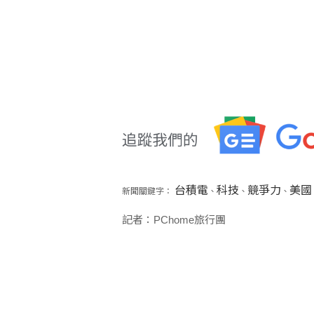
台積電
科技
競爭力
美國
新聞關鍵字：
、
、
、
記者：PChome旅行團