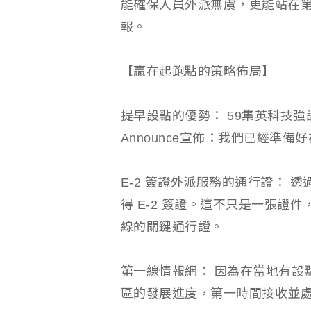
能確保人員外派無虞，更能站在第
報。
【贏在起跑點的策略佈局】
提早設點的優勢： 59集英科技
Announce宣佈：我們已經準
E-2 簽證外派服務的通行證： 
得 E-2 簽證。這不只是一張證
線的關鍵通行證。
第一線情報網： 因為在當地有設
區的發展進度，第一時間接收並