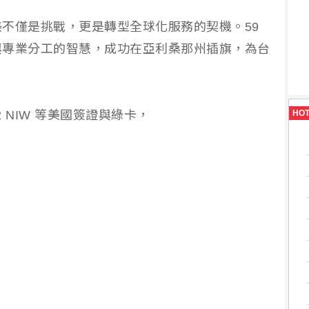
不僅是挑戰，更是轉型全球化服務的契機。59
與專業分工的智慧，成功在亞利桑那州插旗，為台
。
-2 NIW 等美國簽證與綠卡，
HO