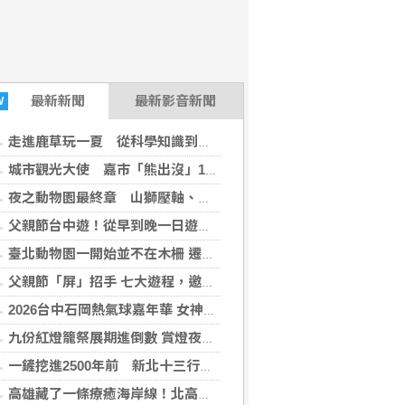
最新
新聞
最新影音新聞
W
走進鹿草玩一夏 從科學知識到農場體驗新鮮感
城市觀光大使 嘉市「熊出沒」10隻新亮相大白熊領路解鎖城市景點
夜之動物園最終章 山獅壓軸、父親節加碼爬蟲解說
父親節台中遊！從早到晚一日遊行程推薦，美食、美景一次滿足！
臺北動物園一開始並不在木柵 遷園40周年之際，舉辧「與象同在、迎象未來」特展！
父親節「屏」招手 七大遊程，邀您陪爸爸一起過節「趣」！
2026台中石岡熱氣球嘉年華 女神台東天后宮媽祖以熱氣球造型、李多慧一起加持助陣
九份紅燈籠祭展期進倒數 賞燈夜遊解謎集章「趣」！
一鏟挖進2500年前 新北十三行博物館推出限定考古之旅
高雄藏了一條療癒海岸線！北高漁村秘境一次收藏 限定行程搶先預約