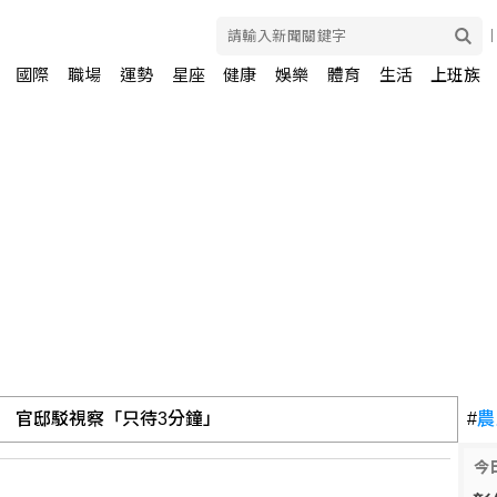
國際
職場
運勢
星座
健康
娛樂
體育
生活
上班族
 官邸駁視察「只待3分鐘」
#
農
今
 短線日韓強漲、長線回暖