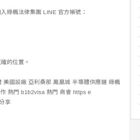
綠楓法律集團 LINE 官方帳號：
正確的位置。
簽證 美國設廠 亞利桑那 鳳凰城 半導體供應鏈 綠楓
熱門 b1b2visa 熱門 商會 https e
a 分享