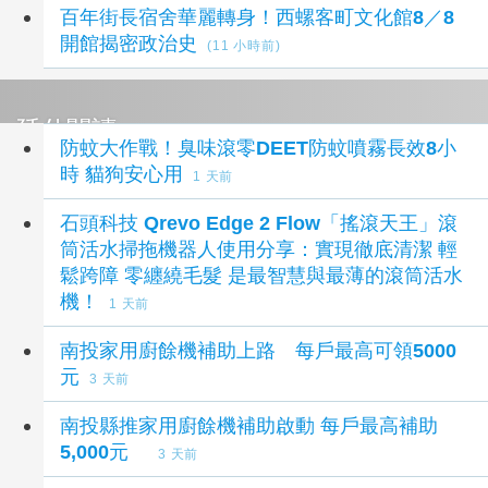
百年街長宿舍華麗轉身！西螺客町文化館8／8
開館揭密政治史
(11 小時前)
延伸閱讀
防蚊大作戰！臭味滾零DEET防蚊噴霧長效8小
時 貓狗安心用
1 天前
石頭科技 Qrevo Edge 2 Flow「搖滾天王」滾
筒活水掃拖機器人使用分享：實現徹底清潔 輕
鬆跨障 零纏繞毛髮 是最智慧與最薄的滾筒活水
機！
1 天前
南投家用廚餘機補助上路 每戶最高可領5000
元
3 天前
南投縣推家用廚餘機補助啟動 每戶最高補助
5,000元
3 天前