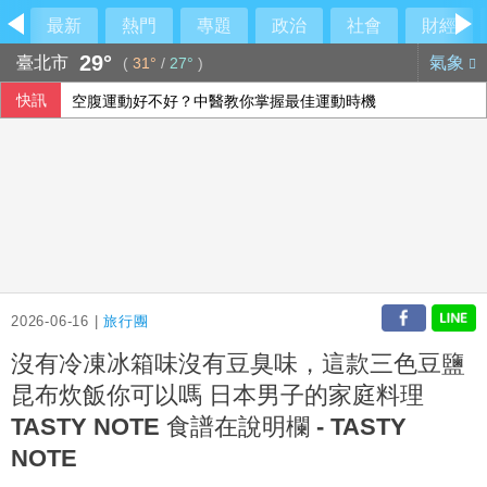
最新
熱門
專題
政治
社會
財經
29°
臺北市
氣象
(
31°
/
27°
)
快訊
休達危機凸顯邊境脆弱 智庫學者籲建立歐盟統一方案
哥斯大(黎)加新樹蛙物種 夜行「咖啡蛙」體長不到4公分
陳鏞基明星賽開轟曾想到此為止 轉念享受引退年比賽
空腹運動好不好？中醫教你掌握最佳運動時機
2026-06-16 |
旅行團
沒有冷凍冰箱味沒有豆臭味，這款三色豆鹽
昆布炊飯你可以嗎 日本男子的家庭料理
TASTY NOTE 食譜在說明欄 - TASTY
NOTE