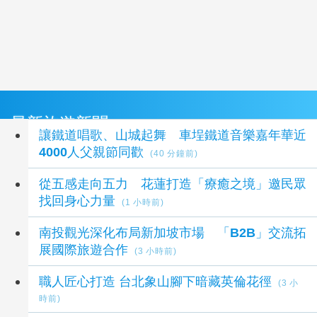
最新旅遊新聞
讓鐵道唱歌、山城起舞 車埕鐵道音樂嘉年華近
4000人父親節同歡
(40 分鐘前)
從五感走向五力 花蓮打造「療癒之境」邀民眾
找回身心力量
(1 小時前)
南投觀光深化布局新加坡市場 「B2B」交流拓
展國際旅遊合作
(3 小時前)
職人匠心打造 台北象山腳下暗藏英倫花徑
(3 小
時前)