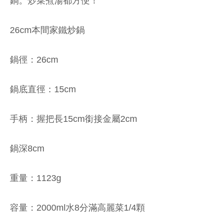
鍋。炒菜煮湯都方便！
26cm本間家鐵炒鍋
鍋徑：26cm
鍋底直徑：15cm
手柄：握把長15cm銜接金屬2cm
鍋深8cm
重量：1123g
容量：2000ml水8分滿高麗菜1/4顆