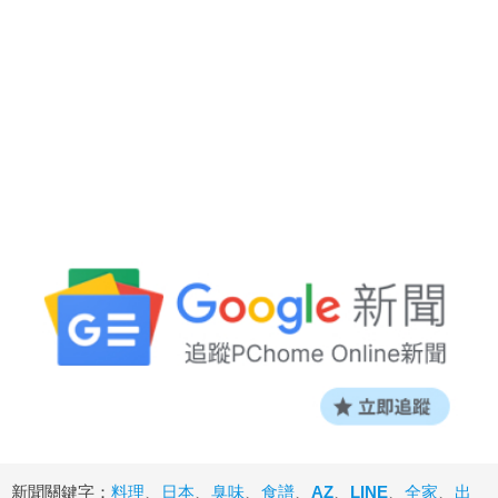
新聞關鍵字：
料理
、
日本
、
臭味
、
食譜
、
AZ
、
LINE
、
全家
、
出