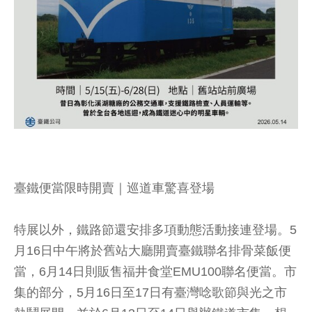
臺鐵便當限時開賣｜巡道車驚喜登場
特展以外，鐵路節還安排多項動態活動接連登場。5
月16日中午將於舊站大廳開賣臺鐵聯名排骨菜飯便
當，6月14日則販售福井食堂EMU100聯名便當。市
集的部分，5月16日至17日有臺灣唸歌節與光之市