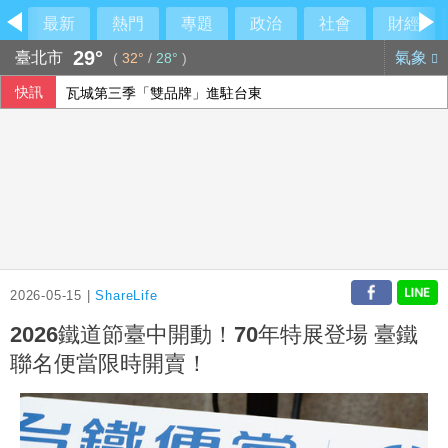
最新
熱門
專題
政治
社會
財經
29°
臺北市
氣象
(
32°
/
28°
)
快訊
瓦城第三季「雙品牌」進駐台東
乾杯7月營收「受惠暑假旺季」
【內幕】竹北市長「藍白合大限」將至 國民黨已作好「三腳
調查揭新住民防詐風險 45%曾遇詐騙
2026-05-15 |
ShareLife
2026鐵道節臺中開動！70年特展登場 臺鐵
聯名便當限時開賣！