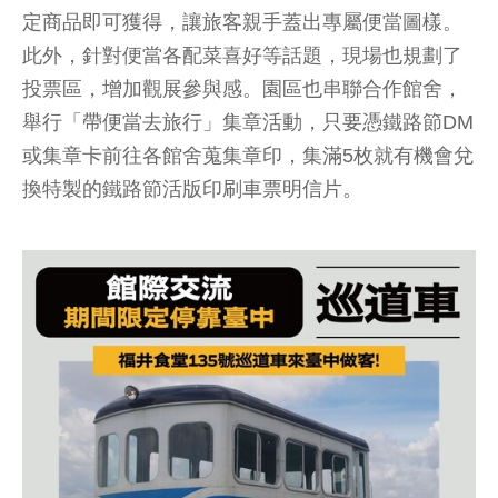
定商品即可獲得，讓旅客親手蓋出專屬便當圖樣。
此外，針對便當各配菜喜好等話題，現場也規劃了
投票區，增加觀展參與感。園區也串聯合作館舍，
舉行「帶便當去旅行」集章活動，只要憑鐵路節DM
或集章卡前往各館舍蒐集章印，集滿5枚就有機會兌
換特製的鐵路節活版印刷車票明信片。