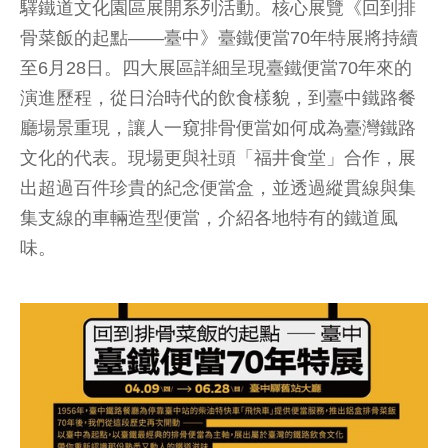
驛鐵道文化園區展開系列活動。核心展覽《回到排
骨菜飯的起點——臺中》臺鐵便當70年特展將持續
至6月28日。四大展區詳細呈現臺鐵便當70年來的
演進歷程，從日治時代的飲食樣貌，到臺中鐵路餐
廳場景重現，讓人一窺排骨便當如何成為臺灣鐵路
文化的代表。現場更與社頭「福井食堂」合作，展
出超過百件珍貴的紀念便當盒，並透過縱貫線與集
集支線的車輛造型便當，介紹各地特有的鐵道風
味。