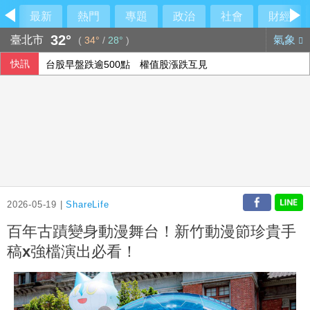
最新
熱門
專題
政治
社會
財經
32°
臺北市
氣象
(
34°
/
28°
)
快訊
台股早盤跌逾500點 權值股漲跌互見
東發號慘被出征「塗掉簽名」 沈伯洋贊成
股匯兩樣情 新台幣早盤升快1角見32.23元
台股早盤一度跌近300點、台積電跌25元
2026-05-19 |
ShareLife
百年古蹟變身動漫舞台！新竹動漫節珍貴手
稿x強檔演出必看！