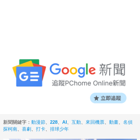
新聞關鍵字：
動漫節
、
228
、
AI
、
互動
、
來回機票
、
動畫
、
名偵
探柯南
、
喜劇
、
打卡
、
排球少年