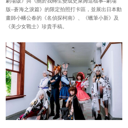
劇場版》與《關於我轉生變成史萊姆這檔事–劇場
版–蒼海之淚篇》的限定拍照打卡區，並展出日本動
畫師小幡公春的《名偵探柯南》、《蠟筆小新》及
《美少女戰士》珍貴手稿。