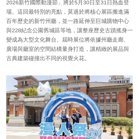
2026新竹國際動漫節」將於5月30日至31日熱血登
場。這回最特別的亮點，莫過於將核心展區搬進滿
百年歷史的新竹州廳，並一路延伸至巨城購物中心
與228紀念公園舊城區等地，讓整座歷史古蹟搖身一
變成為大型文化舞台。屆時展位將依據州廳走廊、
廣場與廳室的空間結構量身打造，讓精緻的展品與
古典建築碰撞出不同的視覺火花。