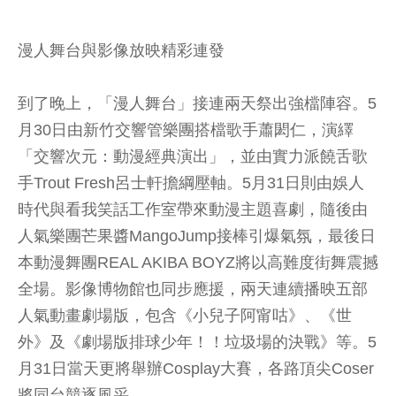
漫人舞台與影像放映精彩連發
到了晚上，「漫人舞台」接連兩天祭出強檔陣容。5
月30日由新竹交響管樂團搭檔歌手蕭閎仁，演繹
「交響次元：動漫經典演出」，並由實力派饒舌歌
手Trout Fresh呂士軒擔綱壓軸。5月31日則由娛人
時代與看我笑話工作室帶來動漫主題喜劇，隨後由
人氣樂團芒果醬MangoJump接棒引爆氣氛，最後日
本動漫舞團REAL AKIBA BOYZ將以高難度街舞震撼
全場。影像博物館也同步應援，兩天連續播映五部
人氣動畫劇場版，包含《小兒子阿甯咕》、《世
外》及《劇場版排球少年！！垃圾場的決戰》等。5
月31日當天更將舉辦Cosplay大賽，各路頂尖Coser
將同台競逐風采。