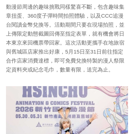
動漫節周邊的趣味挑戰同樣驚喜不斷，包含趣味集
章扭蛋、360度子彈時間拍照體驗，以及CCC追漫
台閱讀金幣兌換等。活動期間只要在現場拍照，並
上傳限定動態截圖回傳至指定表單，就有機會將日
本東京來回機票帶回家。這次活動更攜手在地旅宿
與舊城區店家推出好康，5月15日至31日前往指定
合作店家消費達標，即可免費兌換特製的漫人祭限
定資料夾或紀念毛巾，數量有限，送完為止。