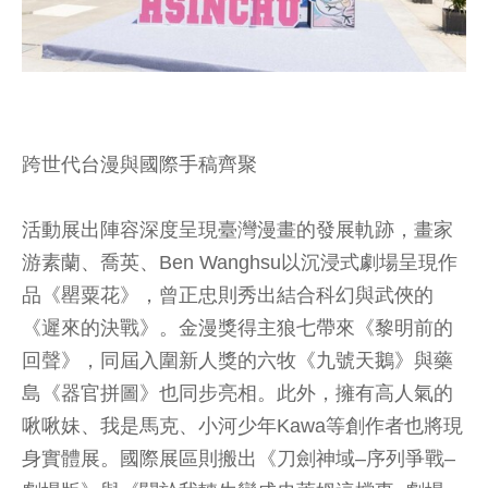
跨世代台漫與國際手稿齊聚
活動展出陣容深度呈現臺灣漫畫的發展軌跡，畫家
游素蘭、喬英、Ben Wanghsu以沉浸式劇場呈現作
品《罌粟花》，曾正忠則秀出結合科幻與武俠的
《遲來的決戰》。金漫獎得主狼七帶來《黎明前的
回聲》，同屆入圍新人獎的六牧《九號天鵝》與藥
島《器官拼圖》也同步亮相。此外，擁有高人氣的
啾啾妹、我是馬克、小河少年Kawa等創作者也將現
身實體展。國際展區則搬出《刀劍神域–序列爭戰–