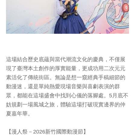
這場結合歷史底蘊與當代潮流文化的慶典，不僅展
現了臺灣本土創作的厚實能量，更成功用二次元元
素活化了傳統街區。無論是想一窺經典手稿細節的
動漫迷，還是單純熱愛現場音樂與喜劇表演的群
眾，都能在這場盛會中找到心儀的落腳處。5月底不
妨規劃一場風城之旅，體驗這場打破現實邊界的仲
夏嘉年華。
【漫人祭－2026新竹國際動漫節】