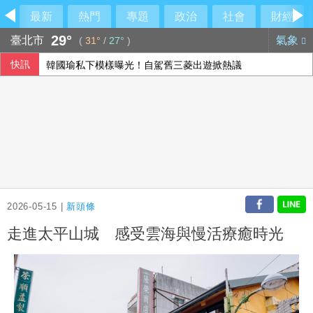
最新
熱門
專題
政治
社會
財經
29°
臺北市
氣象
(
31°
/
27°
)
快訊
韓國瑜私下模樣曝光！自駕舊三菱出遊掀熱議
北市女住家產子夭折 檢警將相驗釐清死因
休達移民潮釀西義爭端 歐盟:邊境管制可望很快解除
2026-05-15 |
新頭條
走進太平山城 感受雲海與慢活療癒時光