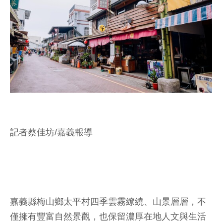
記者蔡佳坊/嘉義報導
嘉義縣梅山鄉太平村四季雲霧繚繞、山景層層，不
僅擁有豐富自然景觀，也保留濃厚在地人文與生活