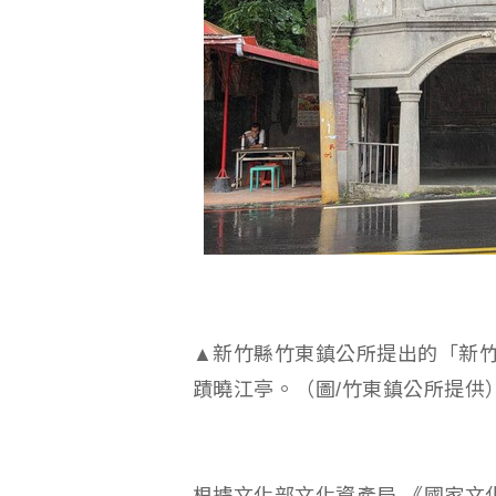
▲新竹縣竹東鎮公所提出的「新
蹟曉江亭。（圖/竹東鎮公所提供