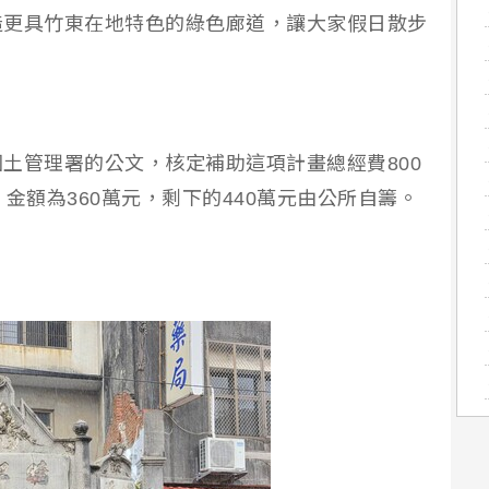
造更具竹東在地特色的綠色廊道，讓大家假日散步
土管理署的公文，核定補助這項計畫總經費800
金額為360萬元，剩下的440萬元由公所自籌。