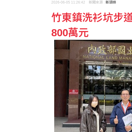
2026-06-05 11:26:42 新聞來源 :
新頭條
竹東鎮洗衫坑步道
藍指控台糖「綠友友」 
800萬元
日媒：調降消費稅財源無