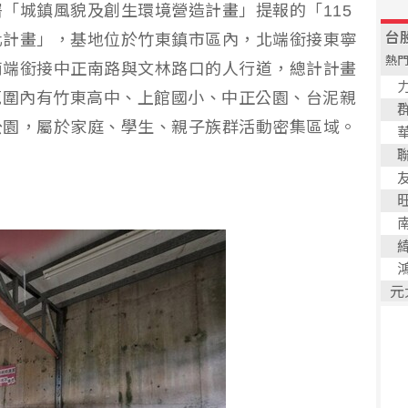
「城鎮風貌及創生環境營造計畫」提報的「115
化計畫」，基地位於竹東鎮市區內，北端銜接東寧
南端銜接中正南路與文林路口的人行道，總計計畫
尺範圍內有竹東高中、上館國小、中正公園、台泥親
公園，屬於家庭、學生、親子族群活動密集區域。