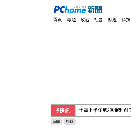
首頁
專題
政治
社會
財經
科技
快訊
士電上半年第2季獲利創同
新聞
旅遊
北韓疑朝日本海射彈道飛