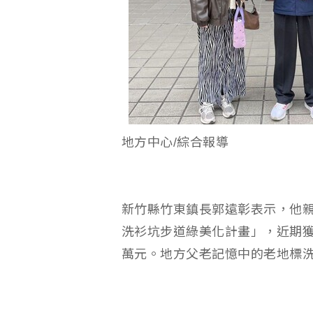
地方中心/綜合報導
新竹縣竹東鎮長郭遠彰表示，他
洗衫坑步道綠美化計畫」，近期獲
萬元。地方父老記憶中的老地標