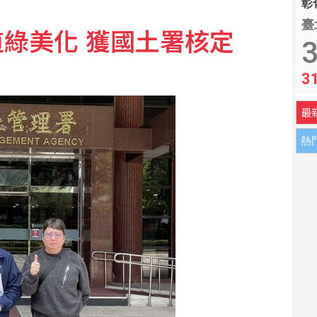
彰化
臺
綠美化 獲國土署核定
高雄市政府籲有心人停止抹黑
3
3
著落 日本社福面臨考驗
最
熱