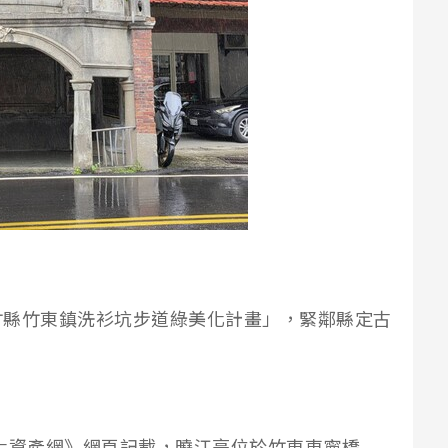
竹縣竹東鎮洗衫坑步道綠美化計畫」，緊鄰縣定古
）