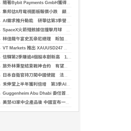
隨著Bybit Payments GmbH獲得電子貨幣機構牌照，Bybit.eu進一步拓展其在歐洲的業務布局
集邦估8月電視面板報價小跌 顯示器及NB面板持平
AI需求推升動能 研華估第3季營收雙增、毛利率持穩
SpaceX火箭殘骸據信撞擊月球 無即時畫面暫難確認
林佳龍午宴史瓦帝尼總理 盼加強各領域雙邊合作
VT Markets 推出 XAUUSD247 重新定義黃金交易時間
信驊第2季賺逾4個股本創新高 1.87億元參與M31私募
旅外林秉聖結束戰神合約 有望加盟PLG洋基工程
日本自衛官持刀闖中國使館 法庭上稱促中國改變外交
禾伸堂上半年獲利倍增 第3季AI用MLCC需求看旺
Guggenheim Abu Dhabi 委任首任館長
美禁43家中企產品後 中國宣布一連串反制措施