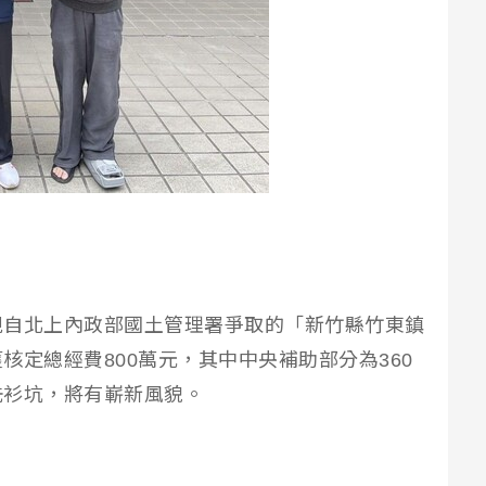
親自北上內政部國土管理署爭取的「新竹縣竹東鎮
核定總經費800萬元，其中中央補助部分為360
洗衫坑，將有嶄新風貌。