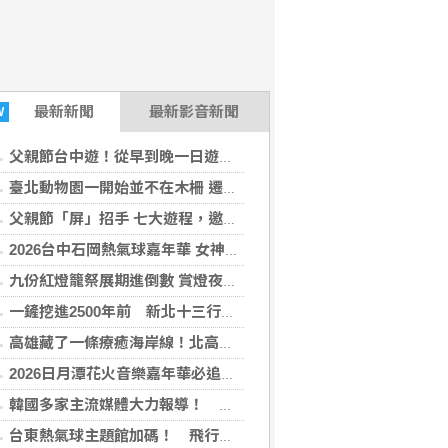
最新
新聞
最新影音新聞
W
父親節台中遊！從早到晚一日遊行程推薦，美食、美景一次滿足！
臺北動物園一開始並不在木柵 遷園40周年之際，舉辧「與象同在、迎象未來」特展！
父親節「屏」招手 七大遊程，邀您陪爸爸一起過節「趣」！
2026台中石岡熱氣球嘉年華 女神台東天后宮媽祖以熱氣球造型、李多慧一起加持助陣
九份紅燈籠祭展期進倒數 賞燈夜遊解謎集章「趣」！
一鏟挖進2500年前 新北十三行博物館推出限定考古之旅
高雄藏了一條療癒海岸線！北高漁村秘境一次收藏 限定行程搶先預約
2026日月潭花火音樂嘉年華必追！ 三場煙火秀點亮湖畔一路嗨到11月
韓國多家主流媒體大力報導！ 台中魅力躍上國際掀話題
台東熱氣球主題館加碼！ 飛行員親授飛行小學堂免費報名