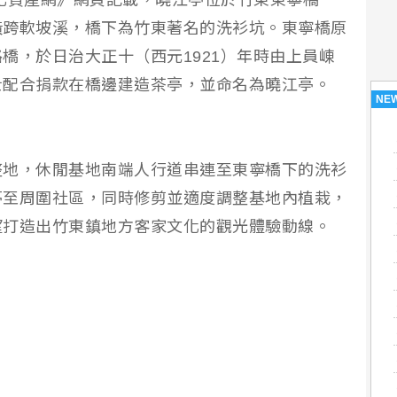
化資產網》網頁記載，曉江亭位於竹東東寧橋
橫跨軟坡溪，橋下為竹東著名的洗衫坑。東寧橋原
橋，於日治大正十（西元1921）年時由上員崠
士配合捐款在橋邊建造茶亭，並命名為曉江亭。
NE
整地，休閒基地南端人行道串連至東寧橋下的洗衫
亭至周圍社區，同時修剪並適度調整基地內植栽，
望打造出竹東鎮地方客家文化的觀光體驗動線。