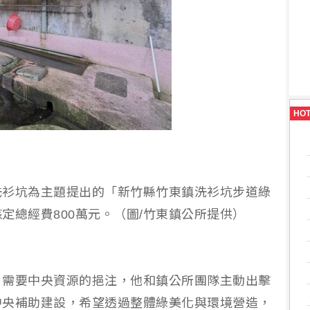
HO
洗衫坑為主題提出的「新竹縣竹東鎮洗衫坑步道綠
定總經費800萬元。（圖/竹東鎮公所提供）
，需要中央資源的挹注，他和鎮公所團隊主動出擊
中央補助建設，希望透過整體綠美化與環境營造，