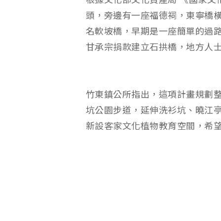
根據文化部文化資產局 《國家文
頭，旁邊有一座福德祠，東寧橋
名軟坡橋，早期是一座簡單的過路
甘承宗捐款建立石拱橋，地方人
竹東鎮公所指出，這項計畫規劃
坑公園步道，延伸洗衫坑、曉江
新設客家文化植物教育空間，希