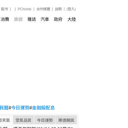
股市
PChome
合作媒體
說明
(登入)
消費
旅遊
雜誌
汽車
政府
大陸
民曆
#
今日運勢
#
金融股配息
日天氣
空氣品質
今日運勢
樂透開獎