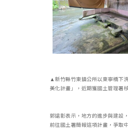
▲新竹縣竹東鎮公所以東寧橋下
美化計畫」，近期獲國土管理署核
郭遠彰表示，地方的進步與建設
前往國土署簡報這項計畫，爭取