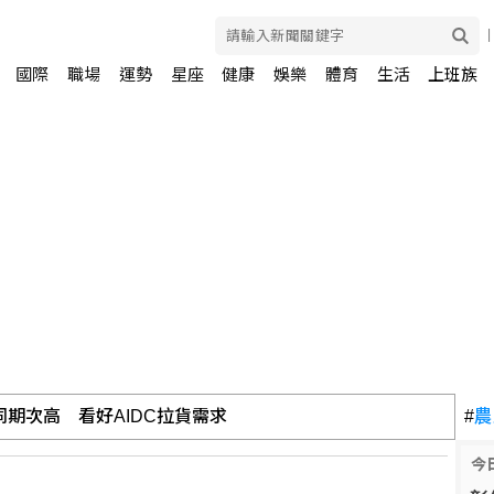
國際
職場
運勢
星座
健康
娛樂
體育
生活
上班族
期次高 看好AIDC拉貨需求
#
農
今
彈 日防衛省：今年第6次