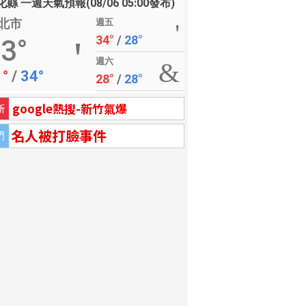
縣 一週天氣預報(08/06 05:00發布)
北市
週五
34°
/
28°
3°
週六
1°
/
34°
28°
/
28°
google熱搜-新竹氣爆
新
名人被打臉事件
門