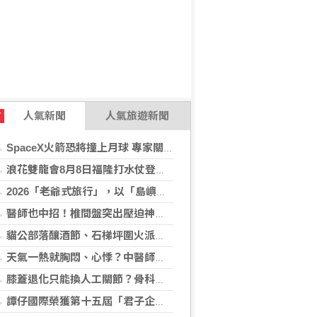
人氣新聞
人氣旅遊新聞
T
SpaceX火箭恐將撞上月球 專家關注衝擊後果
浪花雙龍會8月8日福隆打水仗登場 尚有免費名額快報名，還可抽住宿券！
2026「老爺式旅行」，以「島嶼的弦外之音」為題 帶旅人開箱歌劇院後台、探訪地下舞廳年代及體驗民歌
醫師也中招！椎間盤突出壓迫神經 微創內視鏡手術助重返正常生活
貓公部落釀酒節、石梯坪圍火派對 分別在中秋與國慶連假登場
天氣一熱就胸悶、心悸？中醫師提醒：高溫讓心臟負擔大增，別輕忽身體警訊
膝蓋退化只能換人工關節？骨科醫師解析「退化性關節炎」治療評估
譚仔國際榮獲第十五屆「君子企業獎」 卓越ESG及營商表現備受肯定