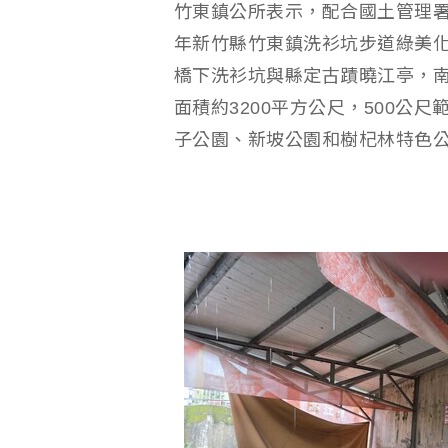
竹東鎮公所表示，配合國土管理署
年新竹縣竹東鎮洗衫坑步道綠美
橋下洗衫坑與縣定古蹟曉江亭，
面積約3200平方公尺，500公
子公園、新坡公園和樹杞林特色