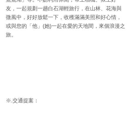
台北市大地處表示，農業環境營造結合休閒遊憩景
點，非常適合民眾安排臺北市近郊的一日輕旅行，
到訪白石湖社區──人氣爆棚的白石湖吊橋，綠意盎
然的春秋步道，被浪漫氛圍包圍的同心池與夫妻
樹，還有社區小秘境幸福廣場及許願步道及「甜水
鴛鴦湖」等。不妨利用休閒，帶上相機、揪上好
友，一起規劃一趟白石湖輕旅行，在山林、花海與
微風中，好好放鬆一下，收穫滿滿美照和好心情，
或與您的「他」(她)一起在愛的天地間，來個浪漫之
旅。