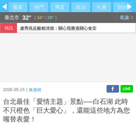
最新
熱門
專題
政治
社會
財經
32°
臺北市
氣象
(
34°
/
28°
)
快訊
盧秀燕反酸賴清德：關心我勝過關心食安
颱風白海豚侵襲日本沖繩3傷 各地實施交管
115年度總預算案卡關 蔡其昌喊話趕快協商討論
前香港民主黨成員涂謹申離港赴英 與家人團聚
2026-05-15 |
旅遊經
台北最佳「愛情主題」景點──白石湖 此時
不只橙色「巨大愛心」，還能這些地方為您
嘴替表愛！