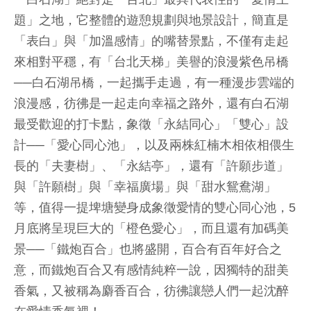
題」之地，它整體的遊憩規劃與地景設計，簡直是
「表白」與「加溫感情」的嘴替景點，不僅有走起
來相對平穩，有「台北天梯」美譽的浪漫紫色吊橋
──白石湖吊橋，一起攜手走過，有一種漫步雲端的
浪漫感，彷彿是一起走向幸福之路外，還有白石湖
最受歡迎的打卡點，象徵「永結同心」「雙心」設
計──「愛心同心池」，以及兩株紅楠木相依相偎生
長的「夫妻樹」、「永結亭」，還有「許願步道」
與「許願樹」與「幸福廣場」與「甜水鴛鴦湖」
等，值得一提埤塘變身成象徵愛情的雙心同心池，5
月底將呈現巨大的「橙色愛心」，而且還有加碼美
景──「鐵炮百合」也將盛開，百合有百年好合之
意，而鐵炮百合又有感情純粹一說，因獨特的甜美
香氣，又被稱為麝香百合，彷彿讓戀人們一起沈醉