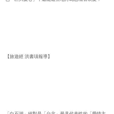
【旅遊經 洪書瑱報導】
「白石湖」絕對是「台北」最具代表性的「愛情主