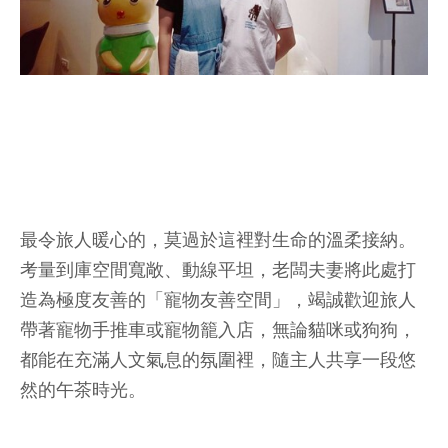
最令旅人暖心的，莫過於這裡對生命的溫柔接納。
考量到庫空間寬敞、動線平坦，老闆夫妻將此處打
造為極度友善的「寵物友善空間」，竭誠歡迎旅人
帶著寵物手推車或寵物籠入店，無論貓咪或狗狗，
都能在充滿人文氣息的氛圍裡，隨主人共享一段悠
然的午茶時光。