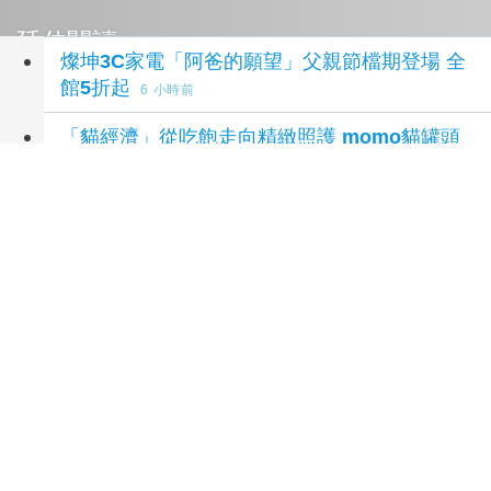
延伸閱讀
燦坤3C家電「阿爸的願望」父親節檔期登場 全
館5折起
6 小時前
「貓經濟」從吃飽走向精緻照護 momo貓罐頭
買氣年增五成 分眾保健、智慧貓砂機成養貓新
標配
6 小時前
《魔獸世界：至暗之夜》團隊 12.1 大改版訪
談 世界首領「巢穴」機制讓玩家告別苦等、寵
物 AI 導航不穿牆
8 小時前
《新王者之劍》迎接二週年 八月改版新角色
「黛娜」今日登場
9 小時前
《RO 仙境傳說：守護永恆的愛 Classic》
x《槍彈辯駁》聯動合作正式開跑
11 小時前