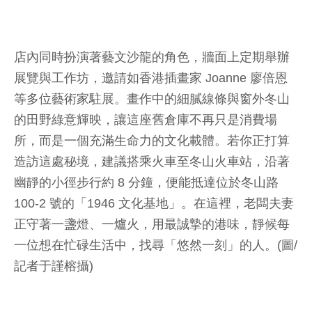
店內同時扮演著藝文沙龍的角色，牆面上定期舉辦
展覽與工作坊，邀請如香港插畫家 Joanne 廖倍恩
等多位藝術家駐展。畫作中的細膩線條與窗外冬山
的田野綠意輝映，讓這座舊倉庫不再只是消費場
所，而是一個充滿生命力的文化載體。若你正打算
造訪這處秘境，建議搭乘火車至冬山火車站，沿著
幽靜的小徑步行約 8 分鐘，便能抵達位於冬山路
100-2 號的「1946 文化基地」。在這裡，老闆夫妻
正守著一盞燈、一爐火，用最誠摯的港味，靜候每
一位想在忙碌生活中，找尋「悠然一刻」的人。(圖/
記者于謹榕攝)