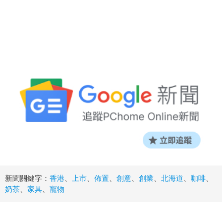
新聞關鍵字：
香港
、
上市
、
佈置
、
創意
、
創業
、
北海道
、
咖啡
、
奶茶
、
家具
、
寵物