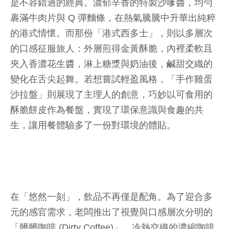
是不容錯過的經典。濃郁辛香的特製沙嗲醬，均勻
裹滿牛肉片與 Q 彈麵條，在熱氣騰騰中升華出純粹
的港式情懷。而那份「港式西多士」，則以多層次
的口感征服旅人：外層煎得金黃酥脆，內裡柔軟且
夾入香濃花生醬，淋上糖漿與奶油後，鹹甜交織的
變化在舌尖起舞。若想嘗試輕盈風格，「手作雞蛋
沙拉盤」則展現了主理人的創意，巧妙以可食用的
酥脆餅皮作為餐盤，實現了環保意識與食趣的共
生，讓用餐體驗多了一份對環境的體貼。
在「悠然一刻」，飲品不再僅是配角。為了迎合多
元的感官需求，老闆推出了視覺與口感層次分明的
「髒髒咖啡 (Dirty Coffee)」，冷熱交織的濃縮咖啡