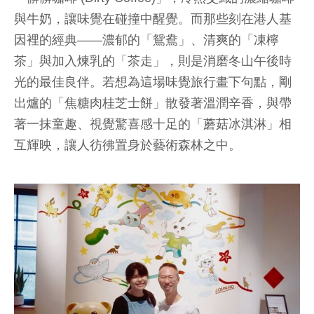
與牛奶，讓味覺在碰撞中醒覺。而那些刻在港人基
因裡的經典——濃郁的「鴛鴦」、清爽的「凍檸
茶」與加入煉乳的「茶走」，則是消磨冬山午後時
光的最佳良伴。若想為這場味覺旅行畫下句點，剛
出爐的「焦糖肉桂芝士餅」散發著溫潤辛香，與帶
著一抹童趣、視覺驚喜感十足的「蘑菇冰淇淋」相
互輝映，讓人彷彿置身於藝術森林之中。