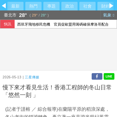
最新
熱門
專題
政治
社會
財經
28°
臺北市
氣象
(
29°
/
28°
)
快訊
西班牙飛地移民危機 官員促歐盟用籌碼確保摩洛哥配合
2026-05-13 |
三星傳媒
慢下來才看見生活！香港工程師的冬山日常
「悠然一刻 」
(記者于謹榕 ／ 綜合報導)在蘭陽平原的稻浪深處，