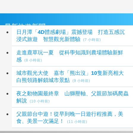
最新旅遊新聞
日月潭「4D體感劇場」震撼登場 打造五感沉
浸式旅遊 智慧觀光新體驗
(7 小時前)
走進鹿草玩一夏 從科學知識到農場體驗新鮮
感
(8 小時前)
城市觀光大使 嘉市「熊出沒」10隻新亮相大
白熊領路解鎖城市景點
(9 小時前)
夜之動物園最終章 山獅壓軸、父親節加碼爬蟲
解說
(10 小時前)
父親節台中遊！從早到晚一日遊行程推薦，美
食、美景一次滿足！
(11 小時前)