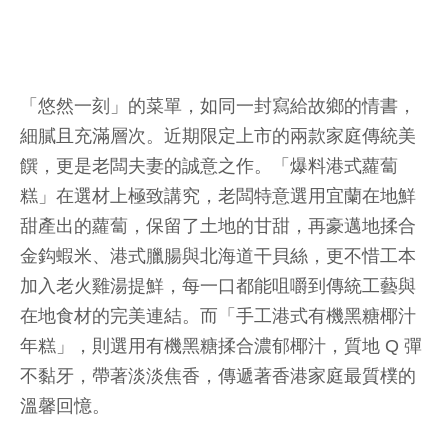
「悠然一刻」的菜單，如同一封寫給故鄉的情書，
細膩且充滿層次。近期限定上市的兩款家庭傳統美
饌，更是老闆夫妻的誠意之作。「爆料港式蘿蔔
糕」在選材上極致講究，老闆特意選用宜蘭在地鮮
甜產出的蘿蔔，保留了土地的甘甜，再豪邁地揉合
金鈎蝦米、港式臘腸與北海道干貝絲，更不惜工本
加入老火雞湯提鮮，每一口都能咀嚼到傳統工藝與
在地食材的完美連結。而「手工港式有機黑糖椰汁
年糕」，則選用有機黑糖揉合濃郁椰汁，質地 Q 彈
不黏牙，帶著淡淡焦香，傳遞著香港家庭最質樸的
溫馨回憶。