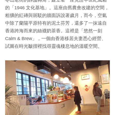
冬山老街的靜謐轉角，矗立著一座見證半世紀風霜
的「1946 文化基地」。這座由舊農會改建的空間，
粗獷的紅磚與斑駁的牆面訴說著歲月，而今，空氣
中除了蘭陽平原特有的泥土芬芳，還多了一抹遠自
香港跨海而來的絲襪奶茶香。這裡是「悠然一刻
Calm & Brew」，一個由香港移居夫妻悉心經營、
試圖在時光皺摺裡找尋靈魂棲息地的溫暖空間。