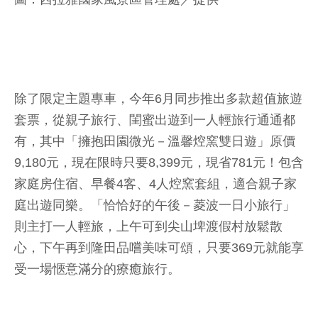
除了限定主題專車，今年6月同步推出多款超值旅遊
套票，從親子旅行、閨蜜出遊到一人輕旅行通通都
有，其中「擁抱田園微光－溫馨焢窯雙日遊」原價
9,180元，現在限時只要8,399元，現省781元！包含
家庭房住宿、早餐4客、4人焢窯套組，適合親子家
庭出遊同樂。「恰恰好的午後－菱波一日小旅行」
則主打一人輕旅，上午可到尖山埤渡假村放鬆散
心，下午再到隆田品嚐美味可頌，只要369元就能享
受一場愜意滿分的療癒旅行。