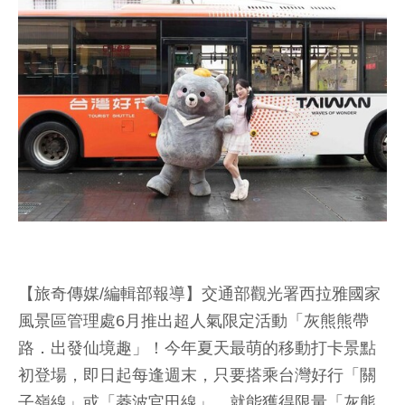
【旅奇傳媒/編輯部報導】交通部觀光署西拉雅國家
風景區管理處6月推出超人氣限定活動「灰熊熊帶
路．出發仙境趣」！今年夏天最萌的移動打卡景點
初登場，即日起每逢週末，只要搭乘台灣好行「關
子嶺線」或「菱波官田線」，就能獲得限量「灰熊