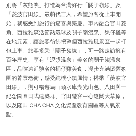
別將「灰熊熊」打造為台灣好行「關子嶺線」及
「菱波官田線」最萌代言人，希望旅客從上車開
始，就感受到旅行的驚喜與樂趣。車內融合官田菱
角、西拉雅森活節熱氣球及關子嶺溫泉、甕仔雞等
在地元素，讓旅客彷彿把整個西拉雅風景區一起打
包上車。旅客搭乘「關子嶺線」，可一路走訪擁有
百年歷史、享有「泥漿溫泉」美名的關子嶺溫泉
區，品嚐遠近馳名的桶仔雞美食，漫步充滿懷舊氛
圍的菁寮老街，感受純樸小鎮風情；搭乘「菱波官
田線」，則可暢遊烏山頭水庫湖光山色、八田與一
紀念園區日式建築群、官田遊客中心遼闊大草原，
以及隆田 CHA CHA 文化資產教育園區等人氣景
點。