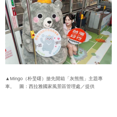
▲Mingo（朴旻曙）搶先開箱「灰熊熊」主題專
車。 圖：西拉雅國家風景區管理處／提供