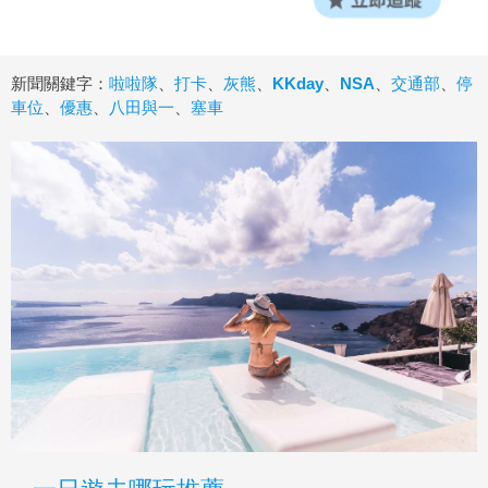
新聞關鍵字：
啦啦隊
、
打卡
、
灰熊
、
KKday
、
NSA
、
交通部
、
停
車位
、
優惠
、
八田與一
、
塞車