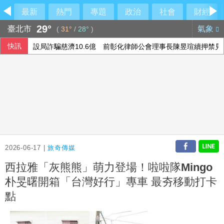
最新
熱門
專題
政治
社會
財經
29°
臺北市
氣象
(
31°
/
28°
)
快訊
設局詐騙慈濟10.6億 前彰化律師公會理事長陳昱瑄續押禁見
軟銀首季淨利優於預期 投資英特爾獲豐厚回報
德媒：中歐開始為可能升級的貿易摩擦做準備
國銀個人放款旺 6月大增2575億寫史上單月新高
2026-06-17 |
旅奇傳媒
西拉雅「灰熊熊」萌力登場！啦啦隊Mingo
朴旻曙開箱「台灣好行」專車 最夯移動打卡
點