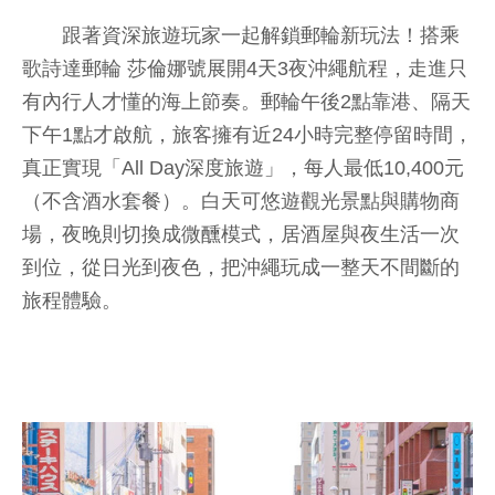
跟著資深旅遊玩家一起解鎖郵輪新玩法！搭乘
歌詩達郵輪 莎倫娜號展開4天3夜沖繩航程，走進只
有內行人才懂的海上節奏。郵輪午後2點靠港、隔天
下午1點才啟航，旅客擁有近24小時完整停留時間，
真正實現「All Day深度旅遊」，每人最低10,400元
（不含酒水套餐）。白天可悠遊觀光景點與購物商
場，夜晚則切換成微醺模式，居酒屋與夜生活一次
到位，從日光到夜色，把沖繩玩成一整天不間斷的
旅程體驗。