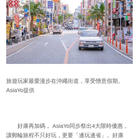
旅遊玩家最愛漫步在沖繩街道，享受愜意假期。
AsiaYo提供
好康再加碼， AsiaYo同步祭出4大限時優惠，
讓郵輪旅程不只好玩，更要「邊玩邊省」。好康