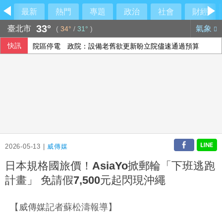
最新
熱門
專題
政治
社會
財經
33°
臺北市
氣象
(
34°
/
31°
)
院區停電 政院：設備老舊欲更新盼立院儘速通過預算
快訊
印度羽球世錦賽防鳥屎再鬧場 花逾6千萬翻新場館
人工智慧熱潮帶動需求 中國7月出口年增23.9%
高齡博覽會登場 經長：2年助開發279項高齡科技產品
2026-05-13 |
威傳媒
日本規格國旅價！AsiaYo掀郵輪「下班逃跑
計畫」 免請假7,500元起閃現沖繩
【威傳媒記者蘇松濤報導】