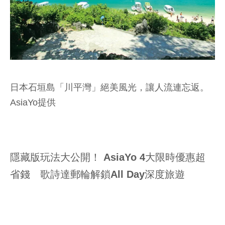
日本石垣島「川平灣」絕美風光，讓人流連忘返。
AsiaYo提供
隱藏版玩法大公開！ AsiaYo 4大限時優惠超
省錢 歌詩達郵輪解鎖All Day深度旅遊