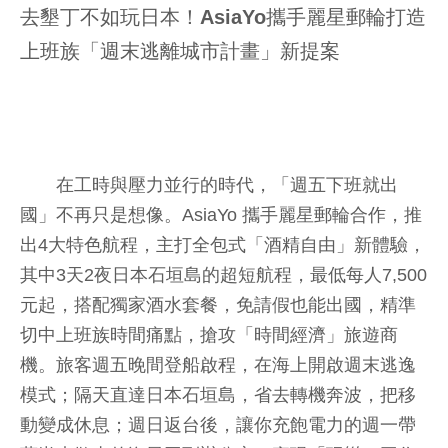
去墾丁不如玩日本！AsiaYo攜手麗星郵輪打造
上班族「週末逃離城市計畫」新提案
在工時與壓力並行的時代，「週五下班就出
國」不再只是想像。AsiaYo 攜手麗星郵輪合作，推
出4大特色航程，主打全包式「酒精自由」新體驗，
其中3天2夜日本石垣島的超短航程，最低每人7,500
元起，搭配獨家酒水套餐，免請假也能出國，精準
切中上班族時間痛點，搶攻「時間經濟」旅遊商
機。旅客週五晚間登船啟程，在海上開啟週末逃逸
模式；隔天直達日本石垣島，省去轉機奔波，把移
動變成休息；週日返台後，讓你充飽電力的週一帶