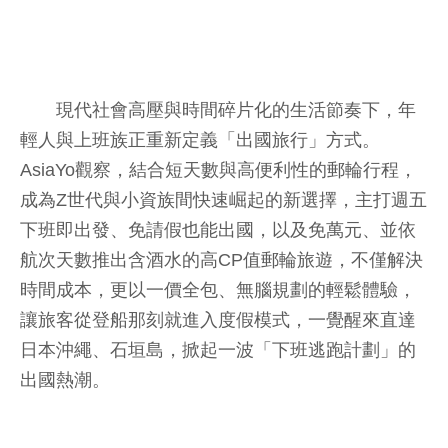
現代社會高壓與時間碎片化的生活節奏下，年
輕人與上班族正重新定義「出國旅行」方式。
AsiaYo觀察，結合短天數與高便利性的郵輪行程，
成為Z世代與小資族間快速崛起的新選擇，主打週五
下班即出發、免請假也能出國，以及免萬元、並依
航次天數推出含酒水的高CP值郵輪旅遊，不僅解決
時間成本，更以一價全包、無腦規劃的輕鬆體驗，
讓旅客從登船那刻就進入度假模式，一覺醒來直達
日本沖繩、石垣島，掀起一波「下班逃跑計劃」的
出國熱潮。