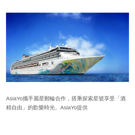
AsiaYo攜手麗星郵輪合作，搭乘探索星號享受「酒
精自由」的歡樂時光。AsiaYo提供