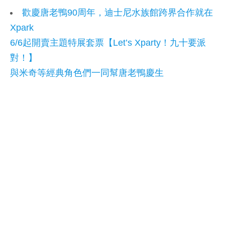
歡慶唐老鴨90周年，迪士尼水族館跨界合作就在
Xpark
6/6起開賣主題特展套票【Let’s Xparty！九十要派
對！】
與米奇等經典角色們一同幫唐老鴨慶生