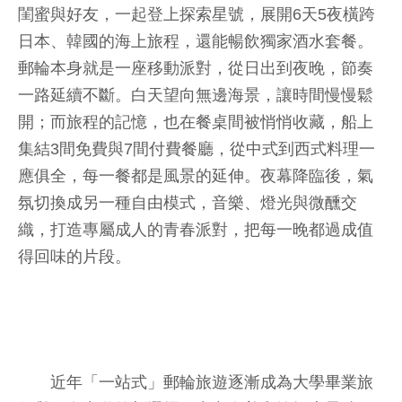
閨蜜與好友，一起登上探索星號，展開6天5夜橫跨
日本、韓國的海上旅程，還能暢飲獨家酒水套餐。
郵輪本身就是一座移動派對，從日出到夜晚，節奏
一路延續不斷。白天望向無邊海景，讓時間慢慢鬆
開；而旅程的記憶，也在餐桌間被悄悄收藏，船上
集結3間免費與7間付費餐廳，從中式到西式料理一
應俱全，每一餐都是風景的延伸。夜幕降臨後，氣
氛切換成另一種自由模式，音樂、燈光與微醺交
織，打造專屬成人的青春派對，把每一晚都過成值
得回味的片段。
近年「一站式」郵輪旅遊逐漸成為大學畢業旅