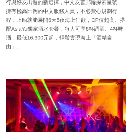
行與好友出遊的新選擇，中文友善郵輪探索星號，
擁有極高比例的中文服務人員，不必費心規劃行
程，上船就能展開6天5夜海上狂歡，CP值超高。搭
配AsiaYo獨家酒水套餐，每人可享8杯調酒、4杯啤
酒，最低16,300元起，輕鬆實現海上「酒精自
由」。