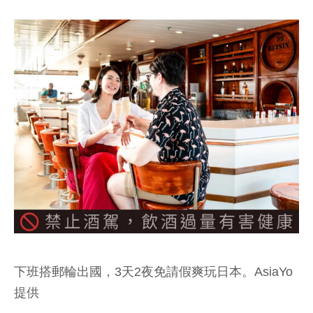
下班搭郵輪出國，3天2夜免請假爽玩日本。AsiaYo
提供