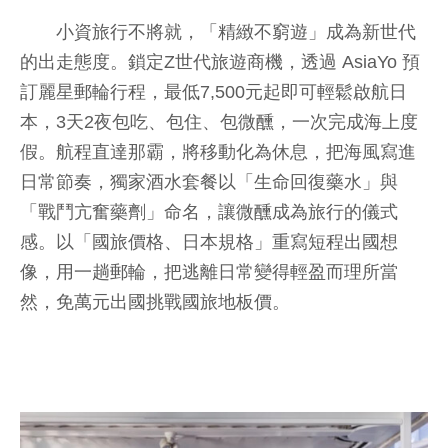
小資旅行不將就，「精緻不窮遊」成為新世代
的出走態度。鎖定Z世代旅遊商機，透過 AsiaYo 預
訂麗星郵輪行程，最低7,500元起即可輕鬆啟航日
本，3天2夜包吃、包住、包微醺，一次完成海上度
假。航程直達那霸，將移動化為休息，把海風寫進
日常節奏，獨家酒水套餐以「生命回復藥水」與
「戰鬥亢奮藥劑」命名，讓微醺成為旅行的儀式
感。以「國旅價格、日本規格」重寫短程出國想
像，用一趟郵輪，把逃離日常變得輕盈而理所當
然，免萬元出國挑戰國旅地板價。