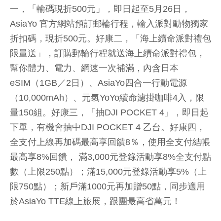
一，「輸碼現折500元」，即日起至5月26日，
AsiaYo 官方網站預訂郵輪行程，輸入派對動物獨家
折扣碼，現折500元。好康二，「海上續命派對禮包
限量送」，訂購郵輪行程就送海上續命派對禮包，
幫你體力、電力、網速一次補滿，內含日本
eSIM（1GB／2日）、AsiaYo四合一行動電源
（10,000mAh）、元氣YoYo續命濾掛咖啡4入，限
量150組。好康三，「抽DJI POCKET 4」，即日起
下單，有機會抽中DJI POCKET 4 乙台。好康四，
全支付上線再加碼最高享回饋8％，使用全支付結帳
最高享8%回饋， 滿3,000元登錄活動享8%全支付點
數（上限250點）；滿15,000元登錄活動享5%（上
限750點）；新戶滿1000元再加贈50點，同步適用
於AsiaYo TTE線上旅展，跟團最高省萬元！