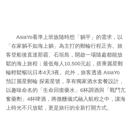
AsiaYo看準上班族隨時想「躺平」的需求，以
「在家躺不如海上躺」為主打的郵輪行程正夯。旅
客登船後直達那霸、石垣島，開啟一場隨處都能放
鬆的海上旅程；最低每人10,500元起，搭乘麗星郵
輪輕鬆暢玩日本4天3夜。此外，旅客透過 AsiaYo
預訂麗星郵輪 探索星號，享有獨家酒水套餐設計，
以趣味命名的「生命回復藥水」6杯調酒與「戰鬥亢
奮藥劑」4杯啤酒，將微醺儀式融入航程之中，讓海
上時光不只放鬆，更是旅行的全新打開方式。