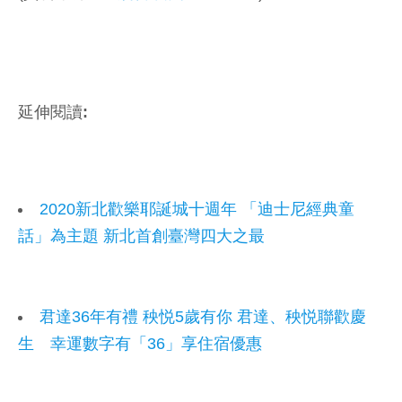
延伸閱讀:
2020新北歡樂耶誕城十週年 「迪士尼經典童
話」為主題 新北首創臺灣四大之最
君達36年有禮 秧悦5歲有你 君達、秧悦聯歡慶
生 幸運數字有「36」享住宿優惠