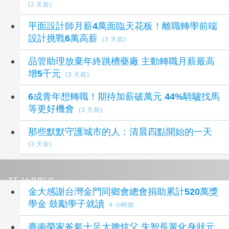
(2 天前)
平面設計師月薪4萬面臨天花板！離職轉學前端
設計挑戰6萬高薪
(3 天前)
品管助理放棄年終跳槽藥廠 主動轉職月薪最高
增5千元
(3 天前)
6成青年想轉職！期待加薪破萬元 44%騎驢找馬
等更好機會
(3 天前)
那些默默守護城市的人：清晨四點開始的一天
(3 天前)
延伸閱讀
金大感謝台灣金門同鄉會總會捐助累計520萬獎
學金 鼓勵學子就讀
4 小時前
臺南榮家爸氣十足大膽炫父 失智長輩化身狀元