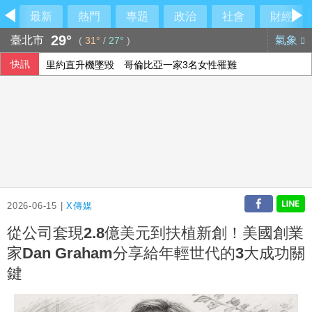
最新
熱門
專題
政治
社會
財經
29°
臺北市
氣象
(
31°
/
27°
)
快訊
里約直升機墜毀 哥倫比亞一家3名女性罹難
拜登癌症擴散至骨骼外 韓特：父親仍心繫美國
2026-06-15 |
X傳媒
從公司套現2.8億美元到扶植新創！美國創業
家Dan Graham分享給年輕世代的3大成功關
鍵