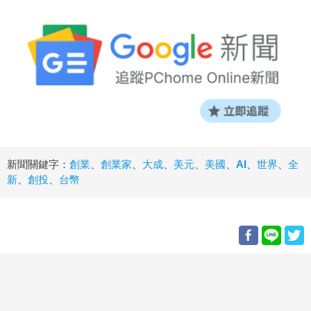
新聞關鍵字：
創業
、
創業家
、
大成
、
美元
、
美國
、
AI
、
世界
、
全
新
、
創投
、
台幣