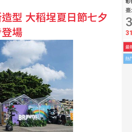
彰化
臺
造型 大稻埕夏日節七夕
許基宏開刀賽季報銷
3
步登場
3
強化跨部會緊急應變機制
最
熱