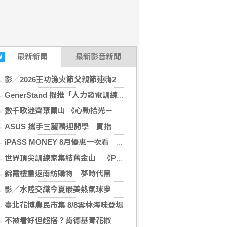
最新
新聞
最新影音新聞
W
影／2026王功漁火節父親節連嗨2天 祈福嘉年華、千人烤蚵率先登場
GenerStand 擬推「人力發電訓練台」 結合運動與微型儲能 啟動募資前市場調查
數千歌迷齊聚關山 《心動拾光－歲月經典抒情之夜》精彩登場
ASUS 攜手三麗鷗迎開學 買指定 AI 裝置抽巴黎雙人機票
iPASS MONEY 8月優惠一次看 父親節、交通、生活繳費都有回饋
世界頂尖訓練家集結舊金山 《Pokémon GO》同步推出 WCS 慶祝活動
錦霞樓重返南紡購物 夢時代黑毛屋新開張
影／水陸交織今夏最美熱氣球夢幻聯動水舞展演 點亮池上大坡池
臺北花博農民市集 8/8雲林海味登場
不被看好但超搭？肯德基青花椒從炸雞跨界甜點，全新「青花椒花生蛋撻」8/11限時兩周開賣