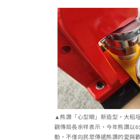
▲熊讚「心型眼」新造型，大稻
觀傳局長余祥表示，今年熊讚以6
動，不僅向民眾傳遞熊讚的愛與