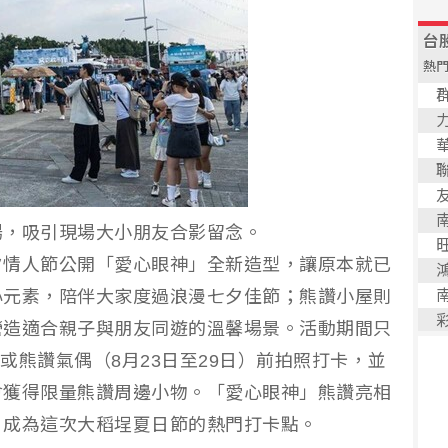
場，吸引現場大小朋友合影留念。
夕情人節公開「愛心眼神」全新造型，讓原本就已
心元素，陪伴大家度過浪漫七夕佳節；熊讚小屋則
營造適合親子與朋友同遊的溫馨場景。活動期間只
）或熊讚氣偶（8月23日至29日）前拍照打卡，並
會獲得限量熊讚周邊小物。「愛心眼神」熊讚亮相
，成為這次大稻埕夏日節的熱門打卡點。