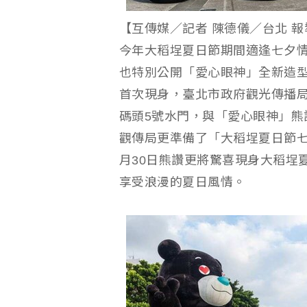
【互傳媒／記者 陳德儀／台北 
今年大稻埕夏日節期間適逢七夕
也特別公開「愛心眼神」全新造型
首次現身，臺北市政府觀光傳播局
碼頭5號水門，與「愛心眼神」熊
觀傳局更準備了「大稻埕夏日節七
月30日熊讚更將驚喜現身大稻埕
享受浪漫的夏日風情。