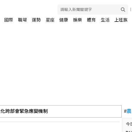
國際
職場
運勢
星座
健康
娛樂
體育
生活
上班族
款「並非仲裁裁定」
#
農
今
出席太平洋島國論壇峰會