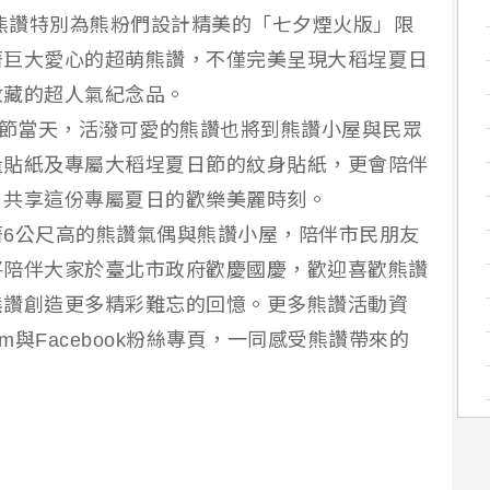
，熊讚特別為熊粉們設計精美的「七夕煙火版」限
著巨大愛心的超萌熊讚，不僅完美呈現大稻埕夏日
收藏的超人氣紀念品。
日節當天，活潑可愛的熊讚也將到熊讚小屋與民眾
量貼紙及專屬大稻埕夏日節的紋身貼紙，更會陪伴
，共享這份專屬夏日的歡樂美麗時刻。
6公尺高的熊讚氣偶與熊讚小屋，陪伴市民朋友
將陪伴大家於臺北市政府歡慶國慶，歡迎喜歡熊讚
熊讚創造更多精彩難忘的回憶。更多熊讚活動資
am與Facebook粉絲專頁，一同感受熊讚帶來的