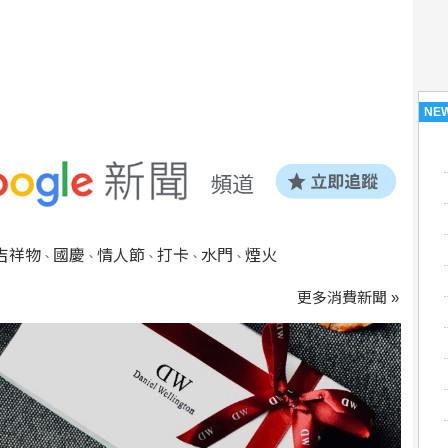
NE
吉祥物
國慶
情人節
打卡
水門
煙火
、
、
、
、
、
更多消費新聞 »