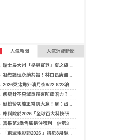
人氣新聞
人氣消費新聞
T
瑞士最大州「格勞賓登」夏之旅 推薦6座山間秘境，感受不同阿爾卑斯療癒度假風情！
凝聚護理永續共識！林口長庚醫院攜手各界打造永續護理職場，共創健康台灣
2026東北角外澳月夜8/22-8/23浪漫登場！ 感受一「夏」東北角夜的浪漫！
瘦瘦針不只減重還有防癌潛力？臺大醫揭肥胖族群用藥 肥胖相關癌症風險降
健檢腎功能正常別大意！醫：蛋白尿異常恐是洗腎警訊
應科院於2026「全球百大科技研發獎」中創亞洲最佳成績 三項技術榮膺全球百大創新獎項
富采第2季售廠挹注獲利 估第3季營收下滑
「東盟電影節2026 」將於8月舉行 歷來最大規模 以電影連繫文化交流