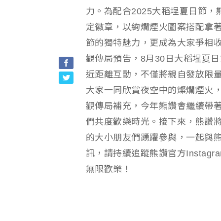
力。為配合2025大稻埕夏日節
定徽章，以絢爛煙火圖案搭配拿
節的獨特魅力，更成為大家爭相
觀傳局預告，8月30日大稻埕夏
近距離互動，不僅將親自發放限
大家一同欣賞夜空中的燦爛煙火
觀傳局補充，今年熊讚會繼續帶著
們共度歡樂時光。接下來，熊讚
的大小朋友們踴躍參與，一起與
訊，請持續追蹤熊讚官方Instagr
無限歡樂！