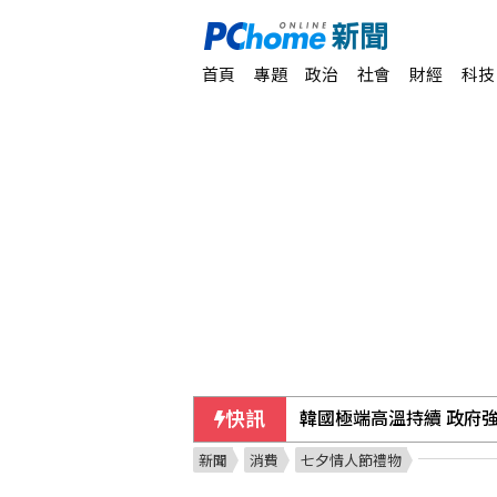
首頁
專題
政治
社會
財經
科技
快訊
藥華藥反擊 上億歐元欠
新聞
消費
七夕情人節禮物
突破中國打壓 台灣獲邀