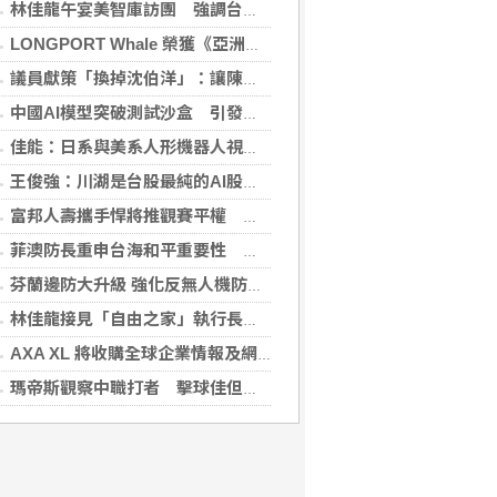
林佳龍午宴美智庫訪團 強調台灣是不可或缺夥伴
LONGPORT Whale 榮獲《亞洲銀行與金融》金融科技生態合作獎
議員獻策「換掉沈伯洋」：讓陳時中再輸一次
中國AI模型突破測試沙盒 引發資安風險疑慮
佳能：日系與美系人形機器人視覺模組 下半年出貨
王俊強：川湖是台股最純的AI股 看下半年需求續強
富邦人壽攜手悍將推觀賽平權 邀身障、親子看球
菲澳防長重申台海和平重要性 林佳龍表達肯定
芬蘭邊防大升級 強化反無人機防禦網
林佳龍接見「自由之家」執行長 盼台成印太INGO樞紐
AXA XL 將收購全球企業情報及網絡安全顧問公司 S-RM
瑪帝斯觀察中職打者 擊球佳但長打少「閃掉就好」