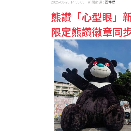
2025-08-28 14:55:03 新聞來源 :
互傳媒
熊讚「心型眼」新
兄弟戰力受損 張志豪、
限定熊讚徽章同
韓國極端高溫持續 政府