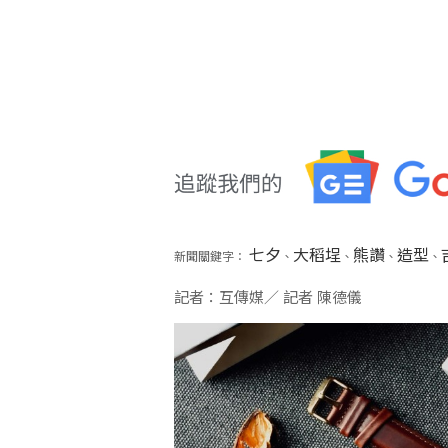
七夕
大稻埕
熊讚
造型
新聞關鍵字：
、
、
、
、
記者：互傳媒／ 記者 陳德儀