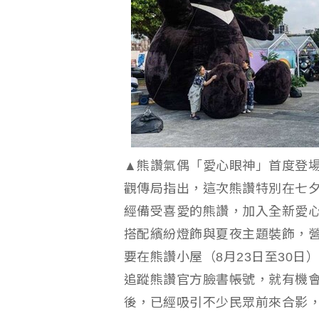
▲熊讚氣偶「愛心眼神」首度登
觀傳局指出，這次熊讚特別在七
經備受喜愛的熊讚，加入全新愛
搭配繽紛燈飾與夏夜主題裝飾，
要在熊讚小屋（8月23日至30日
追蹤熊讚官方臉書帳號，就有機
後，已經吸引不少民眾前來合影