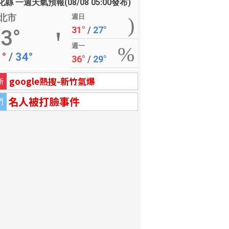
縣 一週天氣預報(08/08 05:00發布)
北市
週日
31°
/
27°
3°
週一
1°
/
34°
36°
/
29°
google熱搜-新竹氣爆
新
名人被打臉事件
門