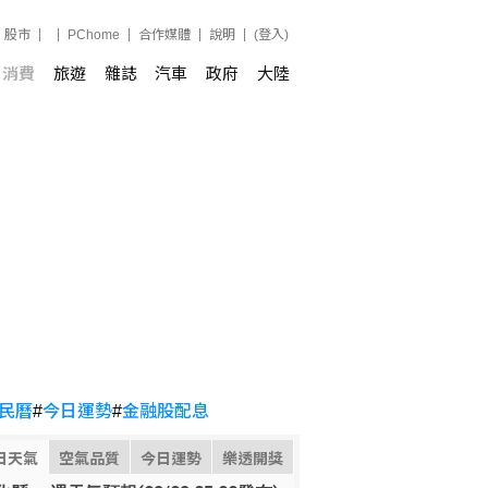
股市
PChome
合作媒體
說明
(登入)
消費
旅遊
雜誌
汽車
政府
大陸
民曆
#
今日運勢
#
金融股配息
日天氣
空氣品質
今日運勢
樂透開獎