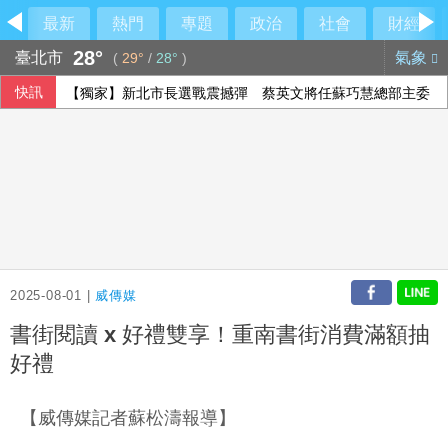
最新
熱門
專題
政治
社會
財經
28°
臺北市
氣象
(
29°
/
28°
)
快訊
【獨家】新北市長選戰震撼彈 蔡英文將任蘇巧慧總部主委
2025-08-01 |
威傳媒
書街閱讀 x 好禮雙享！重南書街消費滿額抽
好禮
【威傳媒記者蘇松濤報導】