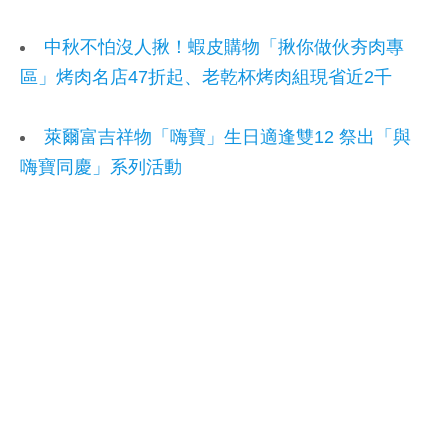
中秋不怕沒人揪！蝦皮購物「揪你做伙夯肉專
區」烤肉名店47折起、老乾杯烤肉組現省近2千
萊爾富吉祥物「嗨寶」生日適逢雙12 祭出「與
嗨寶同慶」系列活動