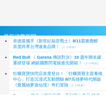
最新消費新聞
肯德基攜手《新世紀福音戰士》8/11霸脆覺醒
首度跨界台灣速食品牌！
(2 小時前)
Red Bull 《 Garena 傳說對決》10 週年聯名罐
重磅登場 網銀國際閃電狼搶先開箱！
(3 小時前)
牡蠣寶寶快閃店首度登台！「牡蠣寶寶主題養殖
中心」打造沉浸式互動體驗 8/7高雄夢時代開啟
《愛麗絲夢遊仙境》奇幻冒險
(3 小時前)
Saucony發表「穩定保護」系列四大商品 打造
全階段跑者穩定陣容
(4 小時前)