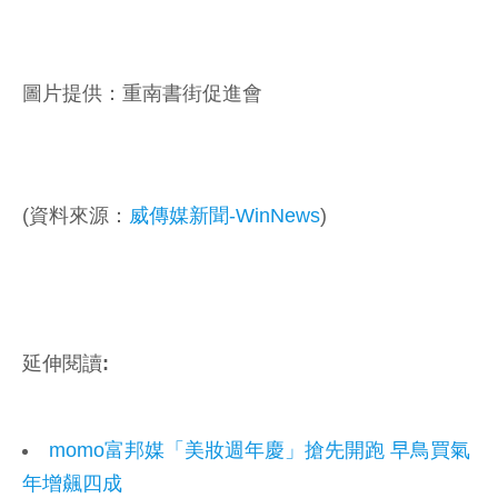
圖片提供：重南書街促進會
(資料來源：
威傳媒新聞-WinNews
)
延伸閱讀:
momo富邦媒「美妝週年慶」搶先開跑 早鳥買氣
年增飆四成