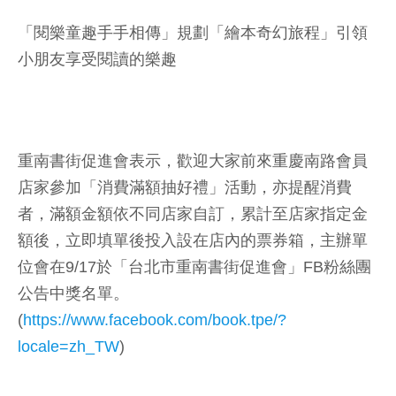
「閱樂童趣手手相傳」規劃「繪本奇幻旅程」引領
小朋友享受閱讀的樂趣
重南書街促進會表示，歡迎大家前來重慶南路會員
店家參加「消費滿額抽好禮」活動，亦提醒消費
者，滿額金額依不同店家自訂，累計至店家指定金
額後，立即填單後投入設在店內的票券箱，主辦單
位會在9/17於「台北市重南書街促進會」FB粉絲團
公告中獎名單。
(
https://www.facebook.com/book.tpe/?
locale=zh_TW
)