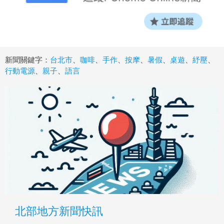
新聞關鍵字：
台北市
、
咖啡
、
手作
、
按摩
、
暑假
、
桌遊
、
紓壓
、
行動電源
、
親子
、
語言
北部地方新聞快訊