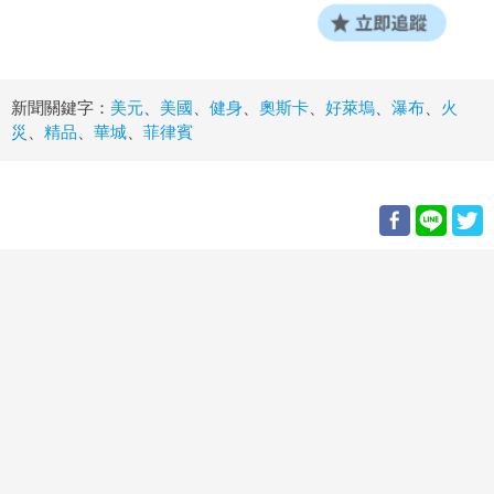
新聞關鍵字：
美元
、
美國
、
健身
、
奧斯卡
、
好萊塢
、
瀑布
、
火
災
、
精品
、
華城
、
菲律賓