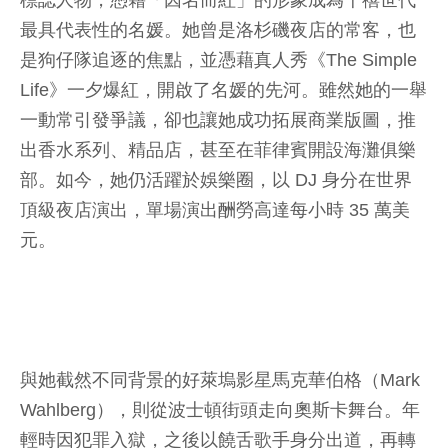
標誌人物，憑藉「因名而紅」的形象成為千禧世代
最具代表性的名媛。她曾是洛杉磯夜店的常客，也
是狗仔隊追逐的焦點，並憑藉真人秀《The Simple
Life》一夕爆紅，開啟了名媛的先河。雖然她的一舉
一動常引發爭議，卻也讓她成功拓展商業版圖，推
出香水系列、精品店，甚至在菲律賓開設海灘俱樂
部。如今，她仍活躍於娛樂圈，以 DJ 身分在世界
頂級夜店演出，單場演出酬勞高達每小時 35 萬美
元。
與她截然不同背景的好萊塢影星馬克華伯格（Mark
Wahlberg），則從波士頓街頭走向奧斯卡舞台。年
輕時因犯罪入獄，之後以饒舌歌手身分出道，再轉