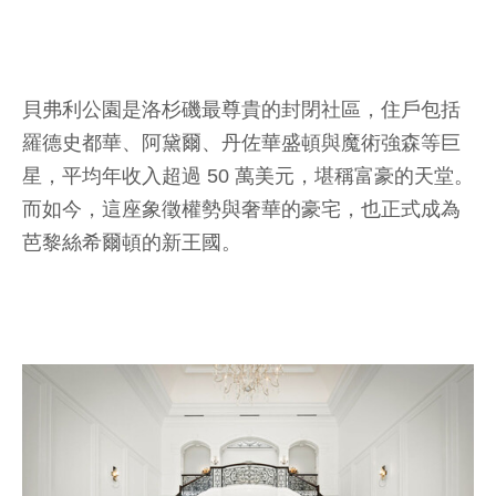
貝弗利公園是洛杉磯最尊貴的封閉社區，住戶包括
羅德史都華、阿黛爾、丹佐華盛頓與魔術強森等巨
星，平均年收入超過 50 萬美元，堪稱富豪的天堂。
而如今，這座象徵權勢與奢華的豪宅，也正式成為
芭黎絲希爾頓的新王國。