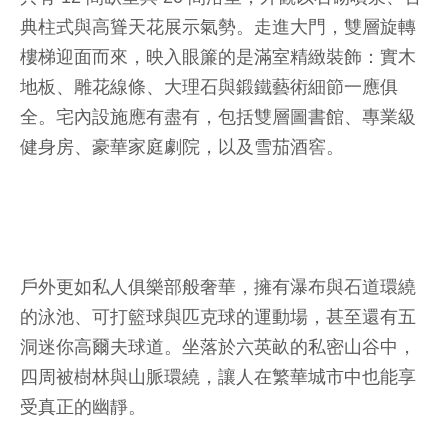
典柱式與高聳天花展示氣勢。走進大門，雙層旋轉
樓梯迎面而來，映入眼簾的是滿室精緻裝飾：實木
地板、雕花線條、大理石與鍛鐵藝術細節一應俱
全。宅內設施應有盡有，包括雙層圖書館、專業級
健身房、豪華家庭劇院，以及雪茄酒窖。
戶外更如私人俱樂部般奢華，擁有瀑布與石道環繞
的泳池、可打籃球與匹克球的運動場，甚至還有五
洞迷你高爾夫球道。坐落於六英畝的私密山谷中，
四周被樹林與山脈環繞，讓人在繁華城市中也能享
受真正的幽靜。