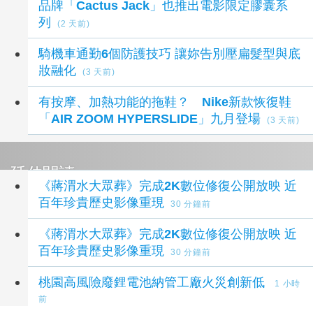
品牌「Cactus Jack」也推出電影限定膠囊系
列
(2 天前)
騎機車通勤6個防護技巧 讓妳告別壓扁髮型與底
妝融化
(3 天前)
有按摩、加熱功能的拖鞋？ Nike新款恢復鞋
「AIR ZOOM HYPERSLIDE」九月登場
(3 天前)
延伸閱讀
《蔣渭水大眾葬》完成2K數位修復公開放映 近
百年珍貴歷史影像重現
30 分鐘前
《蔣渭水大眾葬》完成2K數位修復公開放映 近
百年珍貴歷史影像重現
30 分鐘前
桃園高風險廢鋰電池納管工廠火災創新低
1 小時
前