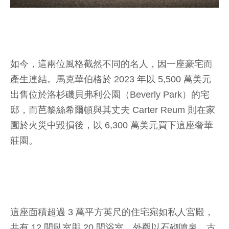
如今，這兩位風格截然不同的名人，因一座豪宅而
產生連結。馬克華伯格於 2023 年以 5,500 萬美元
出售位於洛杉磯貝弗利公園（Beverly Park）的宅
邸，而芭黎絲希爾頓與其丈夫 Carter Reum 則在家
園於火災中毀損後，以 6,300 萬美元買下這座奢華
莊園。
這座面積超過 3 萬平方英尺的住宅宛如私人宮殿，
共有 12 間臥室與 20 間浴室，外觀以石砌噴泉、古