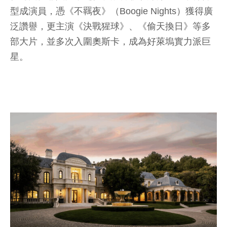
型成演員，憑《不羈夜》（Boogie Nights）獲得廣
泛讚譽，更主演《決戰猩球》、《偷天換日》等多
部大片，並多次入圍奧斯卡，成為好萊塢實力派巨
星。