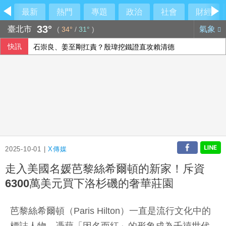
最新
熱門
專題
政治
社會
財經
33°
臺北市
氣象
(
34°
/
31°
)
快訊
石崇良、姜至剛扛責？殷瑋挖鐵證直攻賴清德
民眾黨控徐佳青帶兒登東沙島 監院開罰
府：總統與團隊進行萬鈞演練 檢視指揮體系應變
上洋分散式能源走入紙業 導入燃氣發電機組
2025-10-01 |
X傳媒
走入美國名媛芭黎絲希爾頓的新家！斥資
6300萬美元買下洛杉磯的奢華莊園
芭黎絲希爾頓（Paris Hilton）一直是流行文化中的